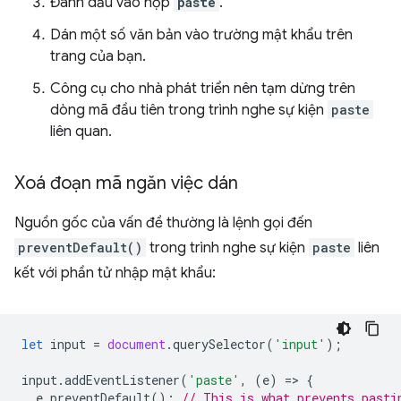
Đánh dấu vào hộp
paste
.
Dán một số văn bản vào trường mật khẩu trên
trang của bạn.
Công cụ cho nhà phát triển nên tạm dừng trên
dòng mã đầu tiên trong trình nghe sự kiện
paste
liên quan.
Xoá đoạn mã ngăn việc dán
Nguồn gốc của vấn đề thường là lệnh gọi đến
preventDefault()
trong trình nghe sự kiện
paste
liên
kết với phần tử nhập mật khẩu:
let
input
=
document
.
querySelector
(
'input'
);
input
.
addEventListener
(
'paste'
,
(
e
)
=
>
{
e
.
preventDefault
();
// This is what prevents pasti