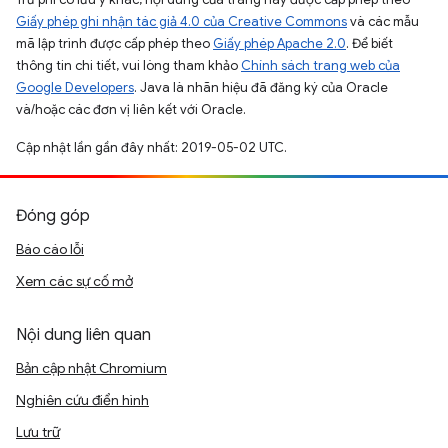
Giấy phép ghi nhận tác giả 4.0 của Creative Commons
và các mẫu
mã lập trình được cấp phép theo
Giấy phép Apache 2.0
. Để biết
thông tin chi tiết, vui lòng tham khảo
Chính sách trang web của
Google Developers
. Java là nhãn hiệu đã đăng ký của Oracle
và/hoặc các đơn vị liên kết với Oracle.
Cập nhật lần gần đây nhất: 2019-05-02 UTC.
Đóng góp
Báo cáo lỗi
Xem các sự cố mở
Nội dung liên quan
Bản cập nhật Chromium
Nghiên cứu điển hình
Lưu trữ