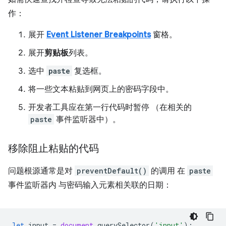
作：
展开
Event Listener Breakpoints
窗格。
展开
剪贴板
列表。
选中
paste
复选框。
将一些文本粘贴到网页上的密码字段中。
开发者工具应在第一行代码时暂停 （在相关的
paste
事件监听器中）。
移除阻止粘贴的代码
问题根源通常是对
preventDefault()
的调用 在
paste
事件监听器内 与密码输入元素相关联的日期：
let
input
=
document
.
querySelector
(
'input'
);