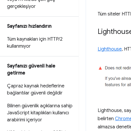
gerçekleşiyor
Tüm siteler HTTP
Sayfanızı hızlandırın
Lighthous
Tüm kaynakları için HTTP
/
2
kullanmıyor
Lighthouse
, HT
Sayfanızı güvenli hale
getirme
Çapraz kaynak hedeflerine
bağlantılar güvenli değildir
Bilinen güvenlik açıklarına sahip
Lighthouse, say
Java
Script kitaplıkları kullanıcı
belirten
Chrome
arabirimi içeriyor
almazsa denetle