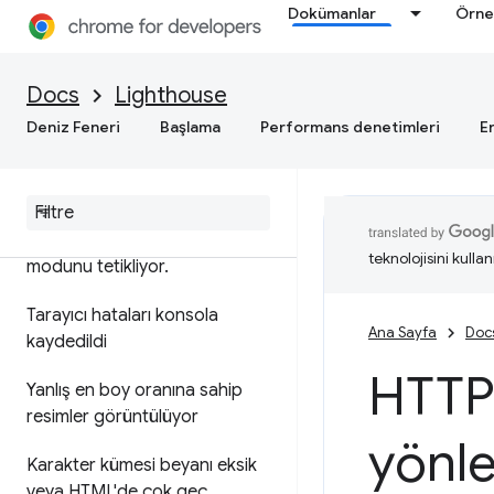
Dokümanlar
Örne
Docs
Lighthouse
Deniz Feneri
Başlama
Performans denetimleri
Er
Genel en iyi uygulamalar
Sayfada HTML DOCTYPE
eksik
,
bu nedenle Quirks
teknolojisini kullan
modunu tetikliyor
.
Tarayıcı hataları konsola
Ana Sayfa
Doc
kaydedildi
HTTP 
Yanlış en boy oranına sahip
resimler görüntülüyor
yönl
Karakter kümesi beyanı eksik
veya HTML'de çok geç