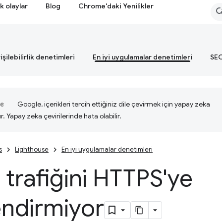
k olaylar
Blog
Chrome'daki Yenilikler
işilebilirlik denetimleri
En iyi uygulamalar denetimleri
SEO
Google, içerikleri tercih ettiğiniz dile çevirmek için yapay zeka
ır. Yapay zeka çevirilerinde hata olabilir.
s
Lighthouse
En iyi uygulamalar denetimleri
trafiğini HTTPS'ye
endirmiyor