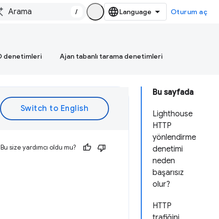
/
Oturum aç
 denetimleri
Ajan tabanlı tarama denetimleri
Bu sayfada
Lighthouse
HTTP
yönlendirme
Bu size yardımcı oldu mu?
denetimi
neden
başarısız
olur?
HTTP
trafiğini