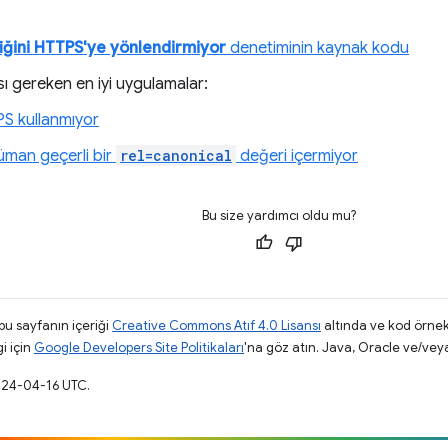
iğini HTTPS'ye yönlendirmiyor
denetiminin kaynak kodu
sı gereken en iyi uygulamalar:
S kullanmıyor
man geçerli bir
rel=canonical
değeri içermiyor
Bu size yardımcı oldu mu?
 bu sayfanın içeriği
Creative Commons Atıf 4.0 Lisansı
altında ve kod örnek
gi için
Google Developers Site Politikaları
'na göz atın. Java, Oracle ve/veya s
024-04-16 UTC.