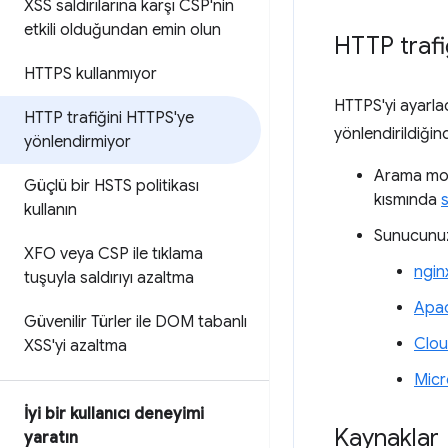
XSS saldırılarına karşı CSP'nin
etkili olduğundan emin olun
HTTP trafi
HTTPS kullanmıyor
HTTPS'yi ayarla
HTTP trafiğini HTTPS'ye
yönlendirildiğin
yönlendirmiyor
Arama moto
Güçlü bir HSTS politikası
kısmında
kullanın
Sunucunuzu
XFO veya CSP ile tıklama
ngin
tuşuyla saldırıyı azaltma
Apa
Güvenilir Türler ile DOM tabanlı
Clou
XSS'yi azaltma
Micr
İyi bir kullanıcı deneyimi
Kaynaklar
yaratın