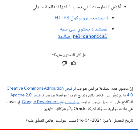
أفضل الممارسات التي يجب اتّباعها لمعالجة ما يلي:
لا يستخدم بروتوكول HTTPS
المستند لا يحتوي على سمة
rel=canonical
صالحة
هل كان المحتوى مفيدًا؟
إنّ محتوى هذه الصفحة مرخّص بموجب
ترخيص Creative Commons Attribution
4.0‏
ما لم يُنصّ على خلاف ذلك، ونماذج الرموز مرخّصة بموجب
ترخيص Apache 2.0‏
.
للاطّلاع على التفاصيل، يُرجى مراجعة
سياسات موقع Google Developers‏
. إنّ Java
هي علامة تجارية مسجَّلة لشركة Oracle و/أو شركائها التابعين.
تاريخ التعديل الأخير: 2024-04-16 (حسب التوقيت العالمي المتفَّق عليه)