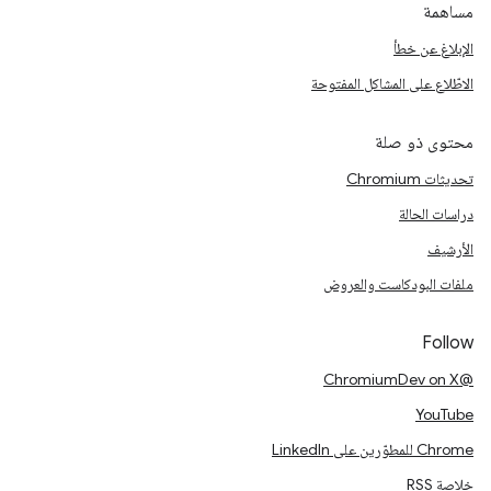
مساهمة
الإبلاغ عن خطأ
الاطّلاع على المشاكل المفتوحة
محتوى ذو صلة
تحديثات Chromium
دراسات الحالة
الأرشيف
ملفات البودكاست والعروض
Follow
@ChromiumDev on X
YouTube
Chrome للمطوّرين على LinkedIn
خلاصة RSS