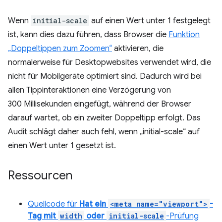
Wenn
initial-scale
auf einen Wert unter 1 festgelegt
ist, kann dies dazu führen, dass Browser die
Funktion
„Doppeltippen zum Zoomen“
aktivieren, die
normalerweise für Desktopwebsites verwendet wird, die
nicht für Mobilgeräte optimiert sind. Dadurch wird bei
allen Tippinteraktionen eine Verzögerung von
300 Millisekunden eingefügt, während der Browser
darauf wartet, ob ein zweiter Doppeltipp erfolgt. Das
Audit schlägt daher auch fehl, wenn „initial-scale“ auf
einen Wert unter 1 gesetzt ist.
Ressourcen
Quellcode für
Hat ein
<meta name="viewport">
-
Tag mit
width
oder
initial-scale
-Prüfung