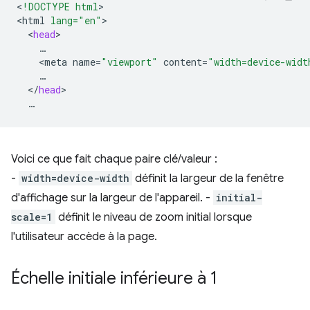
<
!DOCTYPE html
>

<
html
lang="en"
<
head
<
meta
name
=
"viewport"
content
=
"width=device-widt
<
/
head
Voici ce que fait chaque paire clé/valeur :
-
width=device-width
définit la largeur de la fenêtre
d'affichage sur la largeur de l'appareil. -
initial-
scale=1
définit le niveau de zoom initial lorsque
l'utilisateur accède à la page.
Échelle initiale inférieure à 1