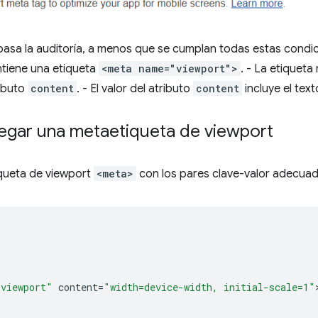
asa la auditoría, a menos que se cumplan todas estas condic
tiene una etiqueta
<meta name="viewport">
. - La etiqueta
ributo
content
. - El valor del atributo
content
incluye el tex
gar una metaetiqueta de viewport
queta de viewport
<meta>
con los pares clave-valor adecua
"viewport"
content
=
"width=device-width, initial-scale=1"