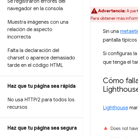
Se registraron errores del
navegador en la consola
Advertencia:
A part
Para obtener más infor
Muestra imágenes con una
relación de aspecto
Sin una
metaeti
incorrecta
pantalla típicos
Falta la declaración del
Si configuras l
charset o aparece demasiado
que tenga el ta
tarde en el código HTML
Cómo falla
Haz que tu página sea rápida
Lighthous
No usa HTTP
/
2 para todos los
recursos
Lighthouse
marc
Haz que tu página sea segura