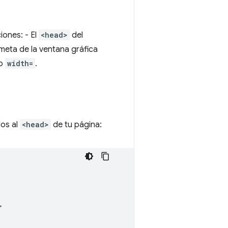
iones: - El
<head>
del
 meta de la ventana gráfica
to
width=
.
dos al
<head>
de tu página: