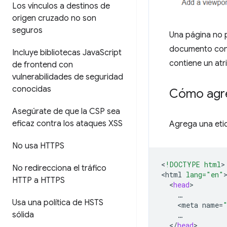
Los vínculos a destinos de
origen cruzado no son
seguros
Una página no p
documento con
Incluye bibliotecas Java
Script
contiene un at
de frontend con
vulnerabilidades de seguridad
conocidas
Cómo agre
Asegúrate de que la CSP sea
eficaz contra los ataques XSS
Agrega una eti
No usa HTTPS
<
!DOCTYPE html
>

No redirecciona el tráfico
<
html
lang="en"
HTTP a HTTPS
<
head
Usa una política de HSTS
<
meta
name
=
sólida
<
/
head