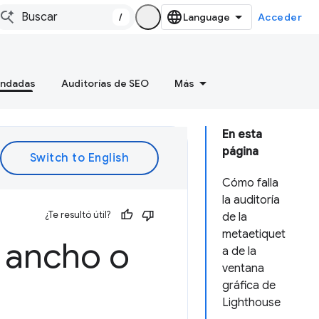
/
Acceder
endadas
Auditorías de SEO
Más
En esta
página
Cómo falla
la auditoría
¿Te resultó útil?
de la
metaetiquet
n ancho o
a de la
ventana
gráfica de
Lighthouse