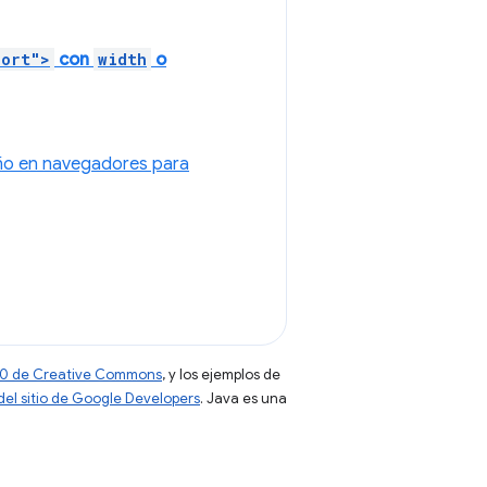
port">
con
width
o
seño en navegadores para
 4.0 de Creative Commons
, y los ejemplos de
 del sitio de Google Developers
. Java es una