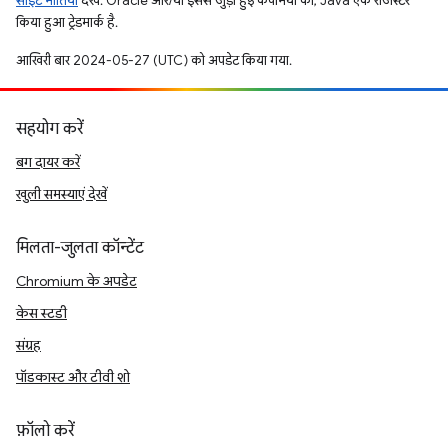
साइट नीतियां
देखें. Oracle और/या इससे जुड़ी हुई कंपनियों का, Java एक रजिस्टर
किया हुआ ट्रेडमार्क है.
आखिरी बार 2024-05-27 (UTC) को अपडेट किया गया.
सहयोग करें
बग दायर करें
खुली समस्याएं देखें
मिलता-जुलता कॉन्टेंट
Chromium के अपडेट
केस स्टडी
संग्रह
पॉडकास्ट और टीवी शो
फ़ॉलो करें