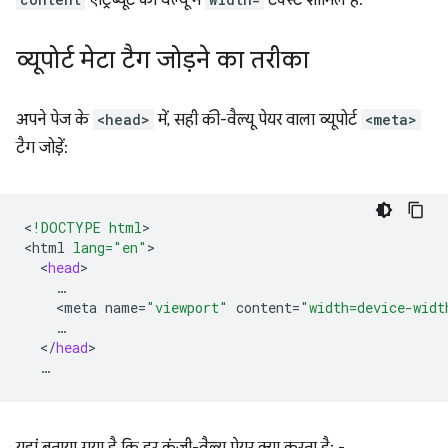
व्यूपोर्ट मेटा टैग जोड़ने का तरीका
अपने पेज के
<head>
में, सही की-वैल्यू पेयर वाला व्यूपोर्ट
<meta>
टैग जोड़ें:
<
!DOCTYPE html
>

<
html
lang="en"
<
head
<
meta
name
=
"viewport"
content
=
"width=device-widt
<
/
head
यहां बताया गया है कि हर कुंजी-वैल्यू पेयर क्या करता है: -