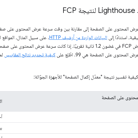
FC
عرض المحتوى على الصفحة إلى مقارنة بين وقت سرعة عرض المحتوى على 
قية، استنادًا إلى
البيانات الواردة من أرشيف HTTP
. على سبيل المثال، المواقع ا
محتوى على الصفحة هي 99. اطّلِع على
كيفية تحديد نتائج المقاييس
لمع
فية تفسير نتيجة "معدّل إكمال الصفحة" للأجهزة الجوّالة:
محتوى على الصفحة
ال
أخ
بر