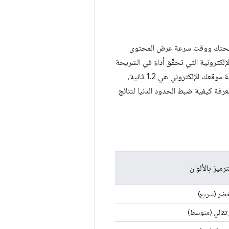
صفحتك ووقت سرعة عرض المحتوى
لإلكترونية التي تحقّق أداءً في الشريحة
المئوية التسعين تعرِض FCP في غضون 1.2 ثانية تقريبًا. إذا كانت سرعة عرض المحتوى على صفحة موقعك الإلكتروني هي 1.2 ثانية،
رفة كيفية ضبط الحدود الدنيا لنتائج
ترميز بالألوان
ضر (سريع)
تقالي (متوسط)