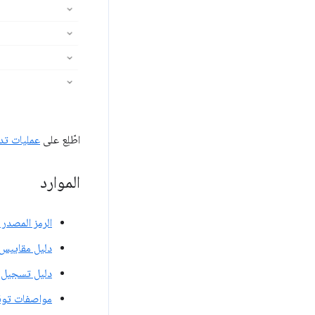
اطّلِع على
عمليات تدق
الموارد
الرمز المصدر
دليل مقاييس "ال
دليل تسجيل النقاط
مواصفات تو