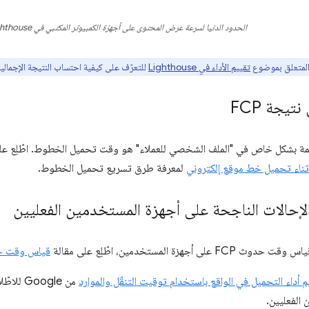
الحدود الدنيا لسرعة عرض المحتوى على أجهزة الكمبيوتر المكتبي في Lighthouse
 المتعلق بموضوع
تقييم الأداء في Lighthouse
للتعرّف على كيفية احتساب النتيجة الإجمالي
يجة FCP
همة بشكل خاص في "الملف الشخصي للعملاء" هو وقت تحميل الخطوط. اطّلِع على 
 أثناء تحميل خط موقع إلكتروني
لمعرفة طرق تسريع تحميل الخطوط.
إحالات الناجحة على أجهزة المستخدمين الفعليين
 أجهزة المستخدمين، اطّلِع على مقالة
قياس وقت حدوث FCP في 
م أداء التحميل في الواقع باستخدام توقيت التنقّل والموارد
من ogle
الفعليين.