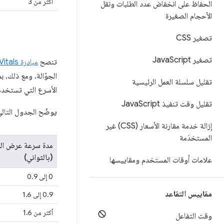
أكثر من 3
الحفاظ على انخفاض عدد الطلبات ونقل
الأحجام الصغيرة
تصغير CSS
تصغير Java
Script
تنصح
مبادرة Web Vitals
تقليل سلسلة العمل الرئيسية
الأسرع التي تستخدم
تقليل وقت تنفيذ Java
Script
يوضّح الجدول التالي كيفية تفسير ن
إزالة خدمة مقارنة الأسعار (CSS) غير
المستخدَمة
مدة سرعة عرض ال
(بالثواني)
علامات أوقات المستخدم ومقاييسها
0 إلى 0.9
مقاييس التقاعد
‫0.9 إلى 1.6
أكثر من 1.6
وقت التفاعل