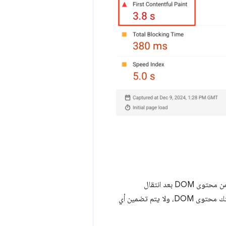
يقيس مقياس "الوقت المطلوب لبدء عرض الصفحة" المدة التي يستغرقها المتصفّح لعرض أول جزء من محتوى DOM بعد انتقال
غير البيضاء ورسومات SVG على صفحتك محتوى DOM، ولا يتم تضمين أي