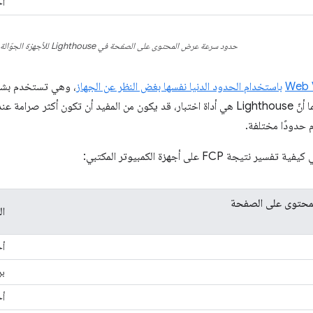
أح
حدود سرعة عرض المحتوى على الصفحة في Lighthouse للأجهزة الجوّالة
باستخدام الحدود الدنيا نفسها بغض النظر عن الجهاز
، وهي تستخدم بشكل
الجوّالة. ومع ذلك، بما أنّ Lighthouse هي أداة اختبار، قد يكون من المفيد أن تكون أك
 حدودًا مختلفة.
تيجة FCP على أجهزة الكمبيوتر المكتبي:
محتوى على الصفحة
ال
أخ
بر
أح