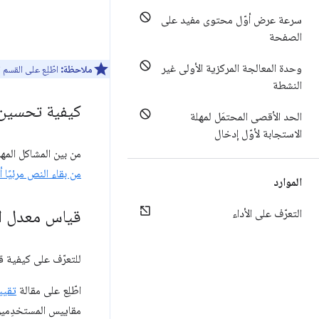
سرعة عرض أوّل محتوى مفيد على
الصفحة
وحدة المعالجة المركزية الأولى غير
ملاحظة:
اطّلِع على القسم
النشطة
كيفية تحسين نت
الحد الأقصى المحتمَل لمهلة
الاستجابة لأوّل إدخال
من بين المشاكل الم
من بقاء النص مرئيًا
الموارد
قياس معدل ال
التعرّف على الأداء
للتعرّف على كيفية قياس وقت حدوث FCP على
اطّلِع على مقالة
تقيي
مقاييس المستخدِمين 