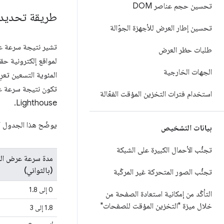
تحسين حجم عناصر DOM
طريقة تحديد Lighthouse لنتيجة P
تحسين إطار العرض للأجهزة الجوّالة
تشير نتيجة سرعة 
طلبات حظر العرض
لمواقع إلكترونية حقي
الجهات الخارجية
تكون نتيجة سرعة عرض ال
استخدام فترات التخزين المؤقت الفعّالة
Lighthouse.
يوضّح هذا الجدول كي
بيانات التشخيص
تجنُّب الأحمال الكبيرة على الشبكة
مدة سرعة عرض ال
(بالثواني)
تجنُّب الصور المتحركة غير المركّبة
0 إلى 1.8
التأكّد من إمكانية استعادة الصفحة من
خلال ميزة "التخزين المؤقت للصفحات"
‫1.8 إلى 3