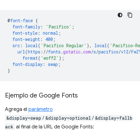
@
font-face
{
font-family
:
'Pacifico'
;
font-style
:
normal
;
font-weight
:
400
;
src
:
local
(
'Pacifico Regular'
),
local
(
'Pacifico-R
url
(
https
://
fonts
.
gstatic
.
com
/
s
/
pacifico
/
v12
/
FwZ
format
(
'woff2'
);
font-display
:
swap
;
}
Ejemplo de Google Fonts
Agrega el
parámetro
&display=swap
/
&display=optional
/
&display=fallb
ack
al final de la URL de Google Fonts: