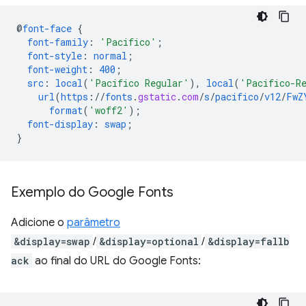
@
font-face
{
font-family
:
'Pacifico'
;
font-style
:
normal
;
font-weight
:
400
;
src
:
local
(
'Pacifico Regular'
),
local
(
'Pacifico-R
url
(
https
://
fonts
.
gstatic
.
com
/
s
/
pacifico
/
v12
/
FwZ
format
(
'woff2'
);
font-display
:
swap
;
}
Exemplo do Google Fonts
Adicione o
parâmetro
&display=swap
/
&display=optional
/
&display=fallb
ack
ao final do URL do Google Fonts: