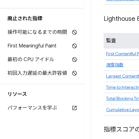
Lighthouse 
廃止された指標
操作可能になるまでの時間
監査
First Meaningful Paint
First Contentful 
最初の CPU アイドル
速度指数
初回入力遅延の最大許容値
Largest Contentf
Time to Interacti
リソース
Total Blocking T
パフォーマンスを学ぶ
Cumulative Layou
指標スコア