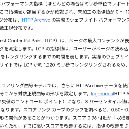
se ではパフォーマンス指標（ほとんどの場合はミリ秒単位でレポート）が
こで指標値が該当するかが確認され、未加工の指標値が 0 ～ 1
グ分布は、
HTTP Archive
の実際のウェブサイト パフォーマン
数正規分布です。
est Contentful Paint（LCP）は、ページの最大コンテ
グを測定します。LCP の指標値は、ユーザーがページの読み
ツをレンダリングするまでの時間を表します。実際のウェブサイ
イトでは LCP が約 1,220 ミリ秒でレンダリングされるため
e のスコアリング曲線モデルでは、さらに HTTPArchive データ
そこから対数正規曲線の形状を設定します。
log-normal
HTTP
中央値のコントロール ポイント）になり、8 パーセンタイル値は 
なります。スコアリング カーブのグラフを調べると、0.50～0
形の関係があることがわかります。スコア 0.96 付近が「収
いくため、すでに高いスコアを改善するには、指標の改善をさ