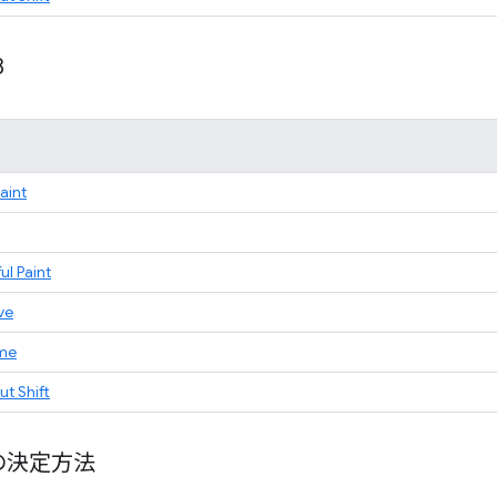
8
Paint
ul Paint
ve
ime
t Shift
の決定方法