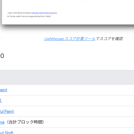
Lighthouse スコア計算ツール
でスコアを確認
10
Paint
ス
ul Paint
ime
（合計ブロック時間）
t Shift