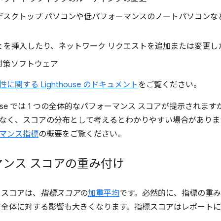
デスクトップ パソコンや低パフォーマンスのノートパソコンな
cript を挿入したり、ネットワーク リクエストを追加または変
対策ソフトウェア
性に関する Lighthouse のドキュメント
をご覧ください。
house では 1 つの全体的なパフォーマンス スコアが提示され
なく、スコアの分布として考えるとわかりやすい場合がありま
マンス指標
の概要をご覧ください。
マンス スコアの重み付け
 スコアは、
指標スコア
の
加重平均
です。必然的に、指標の重
ア全体に対する影響も大きくなります。指標スコアはレポート