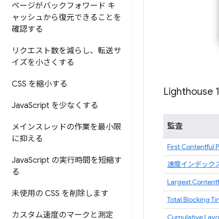
ページがバックフォワード キ
ャッシュから復元できることを
確認する
リクエスト数を減らし、転送サ
イズを小さくする
CSS を縮小する
Lighthouse 
Java
Script を少なくする
監査
メインスレッドの作業を最小限
に抑える
First Contentful 
Java
Script の実行時間を短縮す
速度インデック
る
Largest Contentf
未使用の CSS を削除します
Total Blocking T
カスタム速度のマークと測定
Cumulative Layou