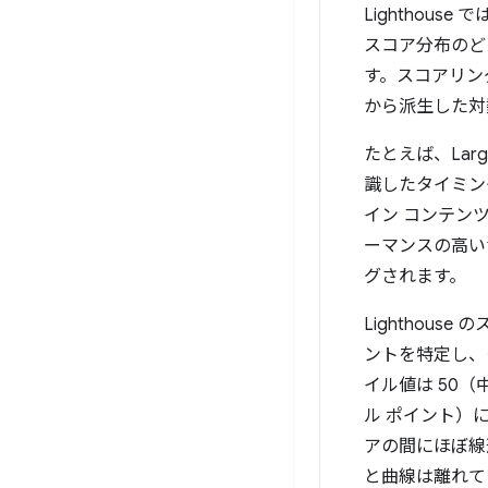
Lighthou
スコア分布のど
す。スコアリン
から派生した対
たとえば、Larg
識したタイミン
イン コンテン
ーマンスの高いサ
グされます。
Lighthous
ントを特定し、
イル値は 50（
ル ポイント）に
アの間にほぼ線
と曲線は離れて