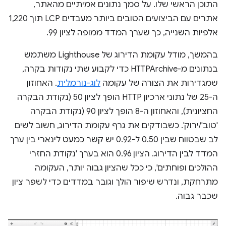
התוכן הראשי שלו. על סמך נתונים אמיתיים מהאתר,
אתרים עם הביצועים הטובים ביותר מעבדים LCP תוך 1,220
אלפיות השנייה, כך שערך המדד ממופה לציון 99.
בהמשך, מודל עקומת הדירוג של Lighthouse משתמש
בנתונים מ-HTTPArchive כדי לקבוע שתי נקודות בקרה,
שמגדירות את הצורה של עקומה
לוג-נורמלית
. האחוזון
ה-25 של נתוני ארכיון HTTP הופך לציון 50 (נקודת הבקרה
החציונית), והאחוזון ה-8 הופך לציון 90 (נקודת הבקרה
'טוב'/ירוק'. כשבודקים את גרף עקומת הדירוג, חשוב לשים
לב שבטווח שבין 0.50 ל-0.92 יש קשר כמעט לינארי בין ערך
המדד לבין הדירוג. הציון 0.96 הוא בערך 'נקודת החזרי
ההולכים ופוחתים', כי ככל שהציון גבוה יותר, העקומה
מתרחקת, ונדרש שיפור הולך וגובר במדדים כדי לשפר ציון
שכבר גבוה.