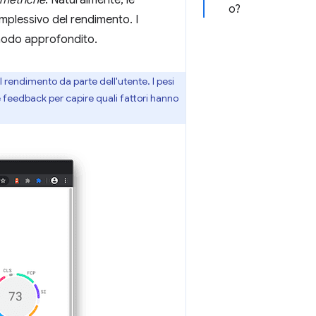
 metriche
. Naturalmente, le
o?
plessivo del rendimento. I
 modo approfondito.
 rendimento da parte dell'utente. I pesi
 feedback per capire quali fattori hanno