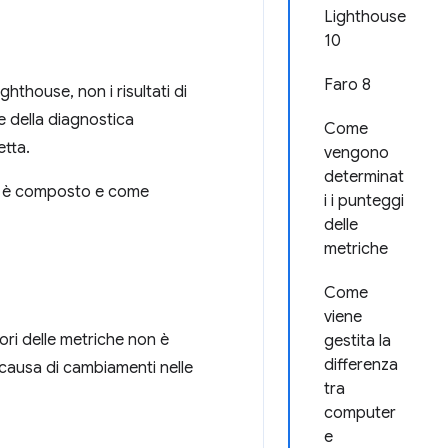
Lighthouse
10
Faro 8
hthouse, non i risultati di
e della diagnostica
Come
etta.
vengono
determinat
ome è composto e come
i i punteggi
delle
metriche
Come
viene
ori delle metriche non è
gestita la
differenza
 causa di cambiamenti nelle
tra
computer
e