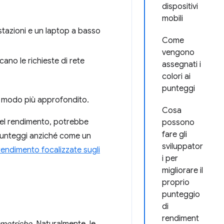
dispositivi
mobili
stazioni e un laptop a basso
Come
vengono
no le richieste di rete
assegnati i
colori ai
punteggi
 modo più approfondito.
Cosa
del rendimento, potrebbe
possono
fare gli
 punteggi anziché come un
sviluppator
rendimento focalizzate sugli
i per
migliorare il
proprio
punteggio
di
rendiment