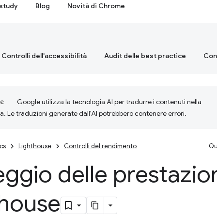
study
Blog
Novità di Chrome
Controlli dell'accessibilità
Audit delle best practice
Cont
Google utilizza la tecnologia AI per tradurre i contenuti nella
ta. Le traduzioni generate dall'AI potrebbero contenere errori.
cs
Lighthouse
Controlli del rendimento
Qu
ggio delle prestazion
thouse