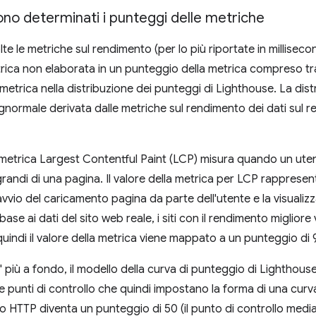
o determinati i punteggi delle metriche
te le metriche sul rendimento (per lo più riportate in millisec
trica non elaborata in un punteggio della metrica compreso tra
 metrica nella distribuzione dei punteggi di Lighthouse. La dis
ognormale derivata dalle metriche sul rendimento dei dati sul r
metrica Largest Contentful Paint (LCP) misura quando un uten
grandi di una pagina. Il valore della metrica per LCP rappresent
'avvio del caricamento pagina da parte dell'utente e la visualiz
 base ai dati del sito web reale, i siti con il rendimento migliore
quindi il valore della metrica viene mappato a un punteggio di 
più a fondo, il modello della curva di punteggio di Lighthouse 
 punti di controllo che quindi impostano la forma di una cur
vio HTTP diventa un punteggio di 50 (il punto di controllo media