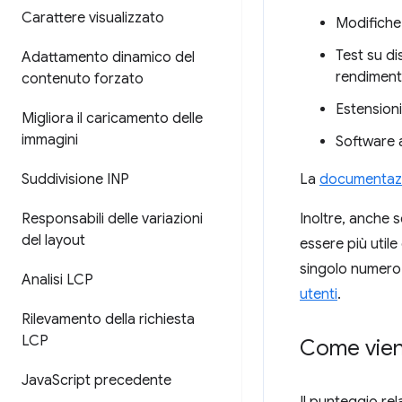
Carattere visualizzato
Modifiche 
Test su di
Adattamento dinamico del
rendimen
contenuto forzato
Estensioni
Migliora il caricamento delle
immagini
Software a
Suddivisione INP
La
documentazio
Responsabili delle variazioni
Inoltre, anche 
del layout
essere più util
singolo numero. 
Analisi LCP
utenti
.
Rilevamento della richiesta
LCP
Come vien
Java
Script precedente