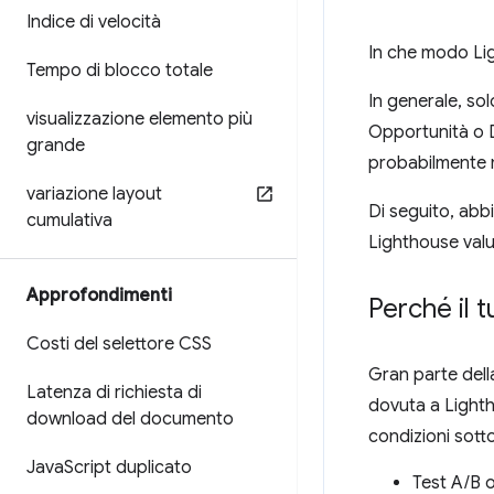
Indice di velocità
In che modo Lig
Tempo di blocco totale
In generale, sol
visualizzazione elemento più
Opportunità o D
grande
probabilmente mi
variazione layout
Di seguito, abb
cumulativa
Lighthouse valu
Approfondimenti
Perché il 
Costi del selettore CSS
Gran parte dell
Latenza di richiesta di
dovuta a Lighth
download del documento
condizioni sott
Java
Script duplicato
Test A/B o