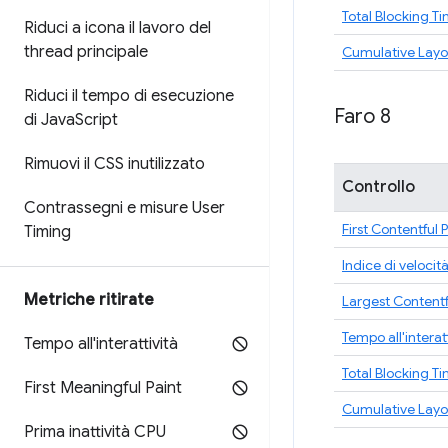
Total Blocking T
Riduci a icona il lavoro del
thread principale
Cumulative Layou
Riduci il tempo di esecuzione
Faro 8
di Java
Script
Rimuovi il CSS inutilizzato
Controllo
Contrassegni e misure User
First Contentful 
Timing
Indice di velocit
Metriche ritirate
Largest Contentf
Tempo all'interat
Tempo all'interattività
Total Blocking T
First Meaningful Paint
Cumulative Layou
Prima inattività CPU