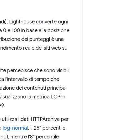
ondi), Lighthouse converte ogni
 0 e 100 in base alla posizione
tribuzione dei punteggi è una
endimento reale dei siti web su
te percepisce che sono visibili
a l'intervallo di tempo che
zazione dei contenuti principali
 visualizzano la metrica LCP in
99.
utilizza i dati HTTPArchive per
va
log-normal
. Il 25° percentile
no), mentre l'8° percentile