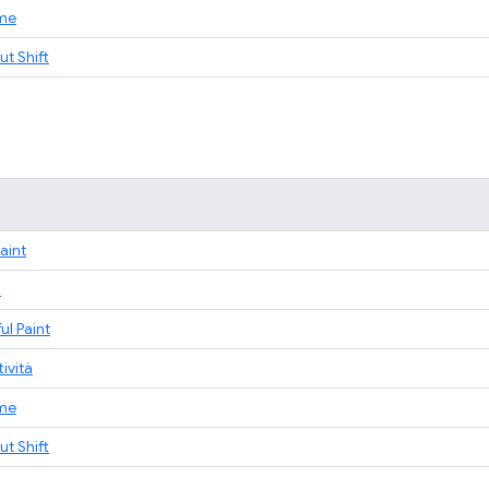
ime
t Shift
Paint
à
ul Paint
tività
ime
t Shift