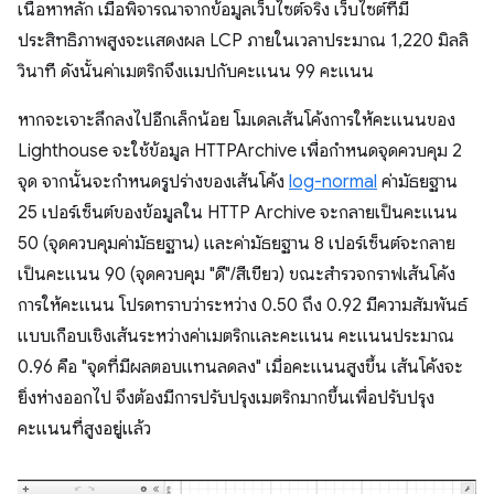
เนื้อหาหลัก เมื่อพิจารณาจากข้อมูลเว็บไซต์จริง เว็บไซต์ที่มี
ประสิทธิภาพสูงจะแสดงผล LCP ภายในเวลาประมาณ 1,220 มิลลิ
วินาที ดังนั้นค่าเมตริกจึงแมปกับคะแนน 99 คะแนน
หากจะเจาะลึกลงไปอีกเล็กน้อย โมเดลเส้นโค้งการให้คะแนนของ
Lighthouse จะใช้ข้อมูล HTTPArchive เพื่อกำหนดจุดควบคุม 2
จุด จากนั้นจะกำหนดรูปร่างของเส้นโค้ง
log-normal
ค่ามัธยฐาน
25 เปอร์เซ็นต์ของข้อมูลใน HTTP Archive จะกลายเป็นคะแนน
50 (จุดควบคุมค่ามัธยฐาน) และค่ามัธยฐาน 8 เปอร์เซ็นต์จะกลาย
เป็นคะแนน 90 (จุดควบคุม "ดี"/สีเขียว) ขณะสำรวจกราฟเส้นโค้ง
การให้คะแนน โปรดทราบว่าระหว่าง 0.50 ถึง 0.92 มีความสัมพันธ์
แบบเกือบเชิงเส้นระหว่างค่าเมตริกและคะแนน คะแนนประมาณ
0.96 คือ "จุดที่มีผลตอบแทนลดลง" เมื่อคะแนนสูงขึ้น เส้นโค้งจะ
ยิ่งห่างออกไป จึงต้องมีการปรับปรุงเมตริกมากขึ้นเพื่อปรับปรุง
คะแนนที่สูงอยู่แล้ว