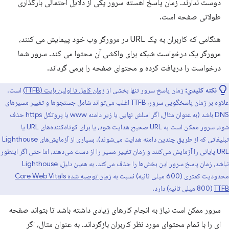
دوست ندارند. زمان پاسخ آهسته سرور یکی از دلایل احتمالی بارگذاری
طولانی صفحه است.
هنگامی که کاربران به یک URL در مرورگر وب خود پیمایش می کنند،
مرورگر یک درخواست شبکه برای واکشی آن محتوا می کند. سرور شما
درخواست را دریافت کرده و محتوای صفحه را برمی گرداند.
نکته کلیدی:
زمان پاسخ سرور تنها بخشی از
زمان کامل تا اولین بایت (TTFB)
است.
علاوه بر زمان پاسخگویی سرور، TTFB اغلب می‌تواند شامل جستجوها و تغییر مسیرهای
DNS باشد (به عنوان مثال، اگر اسلش نهایی یا زیر دامنه www یا پروتکل https حذف
شود، سرور ممکن است به URL صحیح هدایت شود، یا برای کوتاه‌کننده‌های URL یا
تبلیغاتی که از طریق چندین دامنه هدایت می‌شوند). بسیاری از آزمایش‌های Lighthouse
URL پایانی را آزمایش می‌کنند و زمان تغییر مسیر را از دست می‌دهند، اما حتی اگر اینطور
نباشد، زمان پاسخ سرور این بخش‌ها را حذف می‌کند. به همین دلیل، Lighthouse
محدودیت کمتری (600 میلی ثانیه) نسبت به
زمان توصیه شده Core Web Vitals
TTFB
(800 میلی ثانیه) دارد.
سرور ممکن است نیاز به انجام کارهای زیادی داشته باشد تا بتواند صفحه
ای را با تمام محتوای مورد نظر کاربران بازگرداند. به عنوان مثال، اگر