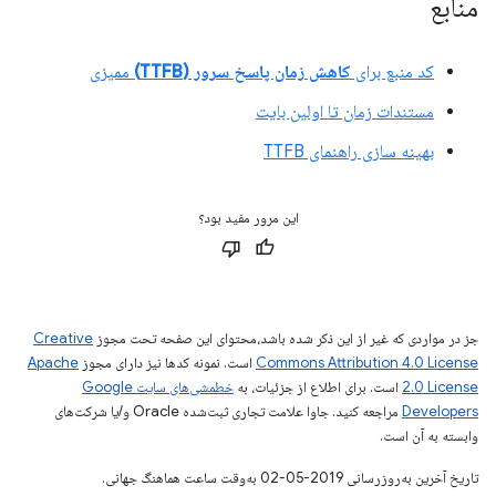
منابع
کد منبع برای
کاهش زمان پاسخ سرور (TTFB)
ممیزی
مستندات زمان تا اولین بایت
بهینه سازی راهنمای TTFB
این مرور مفید بود؟
جز در مواردی که غیر از این ذکر شده باشد،‌محتوای این صفحه تحت مجوز
Creative
Commons Attribution 4.0 License
است. نمونه کدها نیز دارای مجوز
Apache
2.0 License
است. برای اطلاع از جزئیات، به
خطمشی‌های سایت Google
Developers‏
مراجعه کنید. جاوا علامت تجاری ثبت‌شده Oracle و/یا شرکت‌های
وابسته به آن است.
تاریخ آخرین به‌روزرسانی 2019-05-02 به‌وقت ساعت هماهنگ جهانی.