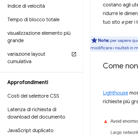
costano agli ut
Indice di velocità
ridurre le dimen
Tempo di blocco totale
tuo sito
e
per i 
visualizzazione elemento più
grande
Nota:
per sapere quan
modificare i risultati i
variazione layout
cumulativa
Come non v
Approfondimenti
Lighthouse
most
Costi del selettore CSS
richieste più g
Latenza di richiesta di
download del documento
Java
Script duplicato