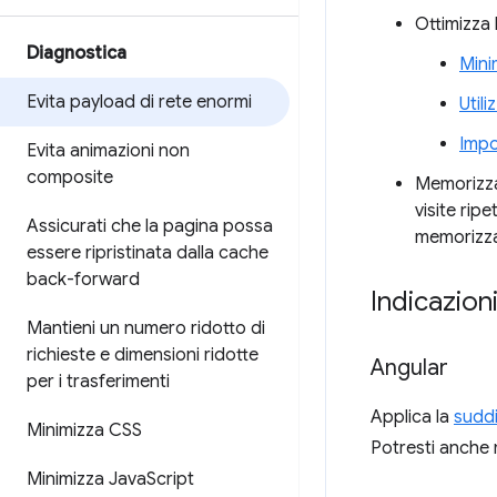
Ottimizza 
Diagnostica
Mini
Evita payload di rete enormi
Util
Impo
Evita animazioni non
composite
Memorizza 
visite ripe
Assicurati che la pagina possa
memorizza
essere ripristinata dalla cache
back-forward
Indicazion
Mantieni un numero ridotto di
richieste e dimensioni ridotte
Angular
per i trasferimenti
Applica la
suddi
Minimizza CSS
Potresti anche 
Minimizza Java
Script