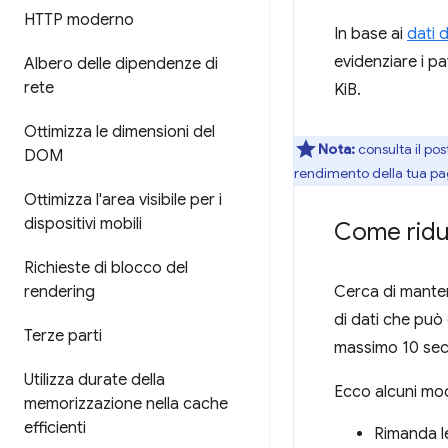
HTTP moderno
In base ai
dati 
evidenziare i pa
Albero delle dipendenze di
rete
KiB.
Ottimizza le dimensioni del
Nota:
consulta il pos
DOM
rendimento della tua pa
Ottimizza l'area visibile per i
dispositivi mobili
Come ridur
Richieste di blocco del
rendering
Cerca di manten
di dati che pu
Terze parti
massimo 10 sec
Utilizza durate della
Ecco alcuni mod
memorizzazione nella cache
efficienti
Rimanda le