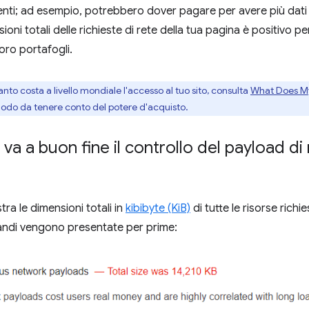
enti; ad esempio, potrebbero dover pagare per avere più dati 
sioni totali delle richieste di rete della tua pagina è positivo pe
loro portafogli.
to costa a livello mondiale l'accesso al tuo sito, consulta
What Does My
n modo da tenere conto del potere d'acquisto.
a a buon fine il controllo del payload di
ra le dimensioni totali in
kibibyte (KiB)
di tutte le risorse richi
randi vengono presentate per prime: