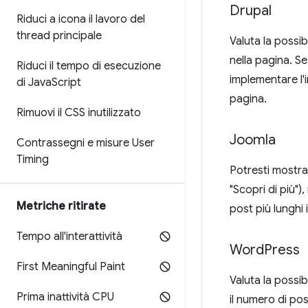
Drupal
Riduci a icona il lavoro del
thread principale
Valuta la possibil
nella pagina. Se 
Riduci il tempo di esecuzione
implementare l'
di Java
Script
pagina.
Rimuovi il CSS inutilizzato
Joomla
Contrassegni e misure User
Timing
Potresti mostrar
"Scopri di più")
Metriche ritirate
post più lunghi 
Tempo all'interattività
Word
Press
First Meaningful Paint
Valuta la possib
Prima inattività CPU
il numero di pos