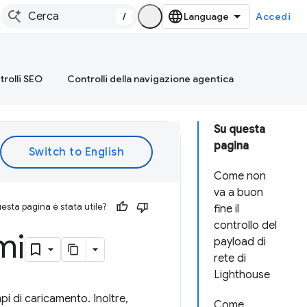
/
Accedi
rolli SEO
Controlli della navigazione agentica
Su questa
pagina
Come non
va a buon
esta pagina è stata utile?
fine il
controllo del
mi
payload di
rete di
Lighthouse
pi di caricamento. Inoltre,
Come