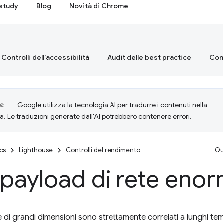
study
Blog
Novità di Chrome
Controlli dell'accessibilità
Audit delle best practice
Cont
Google utilizza la tecnologia AI per tradurre i contenuti nella
ta. Le traduzioni generate dall'AI potrebbero contenere errori.
cs
Lighthouse
Controlli del rendimento
Qu
 payload di rete enor
e di grandi dimensioni sono strettamente correlati a lunghi tem