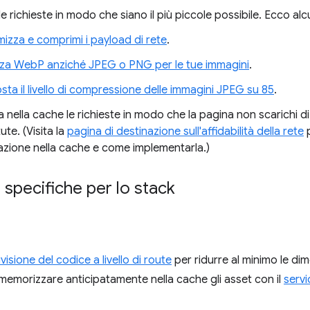
le richieste in modo che siano il più piccole possibile. Ecco alc
mizza e comprimi i payload di rete
.
izza WebP anziché JPEG o PNG per le tue immagini
.
sta il livello di compressione delle immagini JPEG su 85
.
nella cache le richieste in modo che la pagina non scarichi di
tute. (Visita la
pagina di destinazione sull'affidabilità della rete
p
zione nella cache e come implementarla.)
i specifiche per lo stack
visione del codice a livello di route
per ridurre al minimo le di
memorizzare anticipatamente nella cache gli asset con il
servi