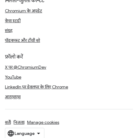
मिलता-जुलता कॉन्टेंट
Chromium के अपडेट
केस स्टडी
संग्रह
पॉडकास्ट और टीवी शो
फ़ॉलो करें
X पर @ChromiumDev
YouTube
LinkedIn पर डेवलपर के लिए Chrome
आरएसएस
शर्तें
निजता
Manage cookies