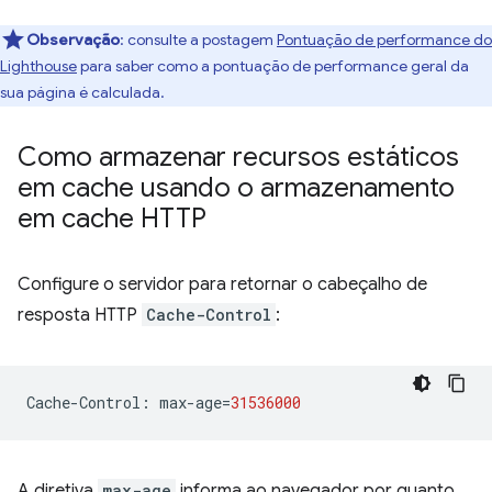
Observação
: consulte a postagem
Pontuação de performance do
Lighthouse
para saber como a pontuação de performance geral da
sua página é calculada.
Como armazenar recursos estáticos
em cache usando o armazenamento
em cache HTTP
Configure o servidor para retornar o cabeçalho de
resposta HTTP
Cache-Control
:
Cache
-
Control
:
max
-
age
=
31536000
A diretiva
max-age
informa ao navegador por quanto