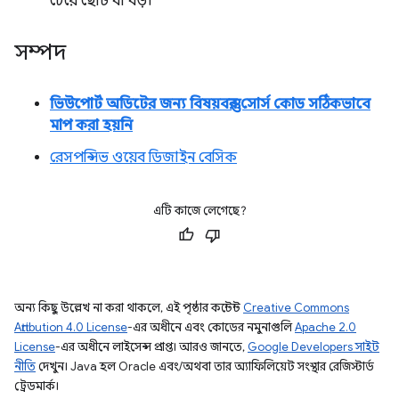
চেয়ে ছোট বা বড়।
সম্পদ
ভিউপোর্ট অডিটের জন্য বিষয়বস্তুর সোর্স কোড সঠিকভাবে
মাপ করা হয়নি
রেসপন্সিভ ওয়েব ডিজাইন বেসিক
এটি কাজে লেগেছে?
অন্য কিছু উল্লেখ না করা থাকলে, এই পৃষ্ঠার কন্টেন্ট
Creative Commons
Attribution 4.0 License
-এর অধীনে এবং কোডের নমুনাগুলি
Apache 2.0
License
-এর অধীনে লাইসেন্স প্রাপ্ত। আরও জানতে,
Google Developers সাইট
নীতি
দেখুন। Java হল Oracle এবং/অথবা তার অ্যাফিলিয়েট সংস্থার রেজিস্টার্ড
ট্রেডমার্ক।