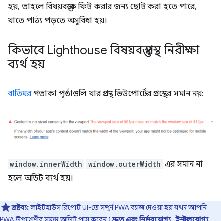
হয়, তাহলে বিষয়বস্তুকে ফিট করার জন্য ছোট করা হতে পারে,
যাতে পাঠ্য পড়তে অসুবিধা হয়।
কিভাবে Lighthouse বিষয়বস্তু প্রস্থ নিরীক্ষা
ব্যর্থ হয়
বাতিঘর
পতাকা পৃষ্ঠাগুলি যার প্রস্থ ভিউপোর্টের প্রস্থের সমান নয়:
window.innerWidth
window.outerWidth
এর সমান না
হলে অডিট ব্যর্থ হয়।
দ্রষ্টব্য:
লাইটহাউস রিপোর্ট UI-তে সম্পূর্ণ PWA ব্যাজ দেওয়া হয় যখন আপনি
PWA উপশ্রেণীর সমস্ত অডিট পাস করেন (
দ্রুত এবং নির্ভরযোগ্য
,
ইনস্টলযোগ্য
,