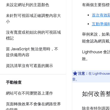
未設定網址列的主題顏色
有兩個主要指標
首次有效顯示
未針對可視區域正確調整內容大
小
互動準備時間
沒有寬度或初始比例的可視區域
舉例來說，如果
標記
能會認為網頁載入
當 Java
Script 無法使用時，不
Lighthous
提供備用內容
敗。
資訊清單沒有可遮蓋的圖示
注意：
在 Lightho
章。
手動檢查
如何改善
網站可在不同瀏覽器上運作
頁面轉換效果不會像在網路世界
除非有特別原因