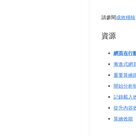
請參閱
成效稽核
資源
網頁在行
漸進式網
重要算繪
開始分析
記錄載入
提升內容
算繪效能