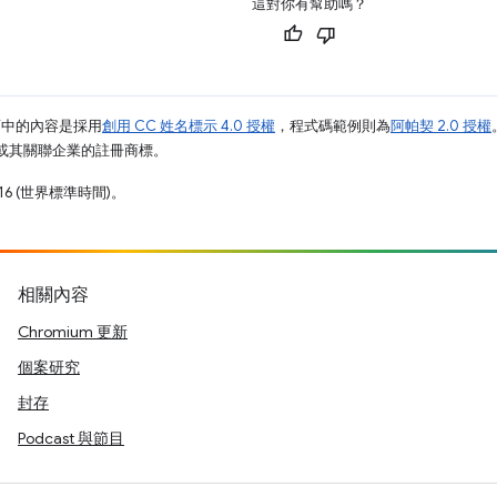
這對你有幫助嗎？
面中的內容是採用
創用 CC 姓名標示 4.0 授權
，程式碼範例則為
阿帕契 2.0 授權
e 和/或其關聯企業的註冊商標。
16 (世界標準時間)。
相關內容
Chromium 更新
個案研究
封存
Podcast 與節目