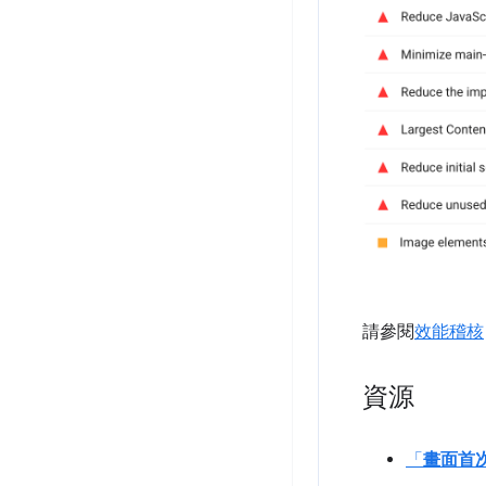
請參閱
效能稽核
資源
「
畫面首