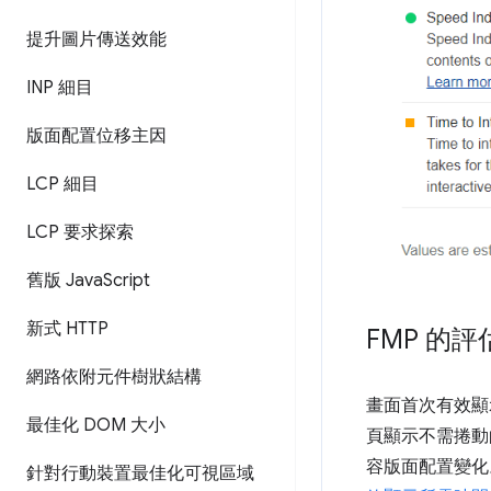
提升圖片傳送效能
INP 細目
版面配置位移主因
LCP 細目
LCP 要求探索
舊版 Java
Script
新式 HTTP
FMP 的
網路依附元件樹狀結構
畫面首次有效顯
最佳化 DOM 大小
頁顯示不需捲動
容版面配置變化
針對行動裝置最佳化可視區域