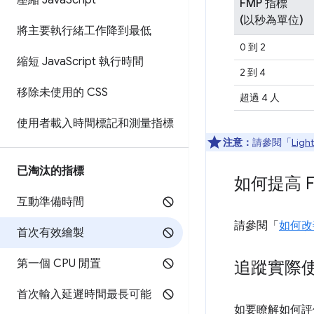
壓縮 Java
Script
FMP 指標
(以秒為單位)
將主要執行緒工作降到最低
0 到 2
縮短 Java
Script 執行時間
2 到 4
移除未使用的 CSS
超過 4 人
使用者載入時間標記和測量指標
注意：
請參閱「
Lig
已淘汰的指標
如何提高 F
互動準備時間
請參閱「
如何改
首次有效繪製
第一個 CPU 閒置
追蹤實際使
首次輸入延遲時間最長可能
如要瞭解如何評估