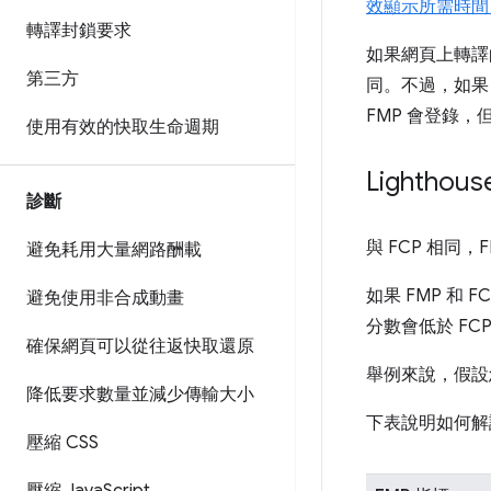
效顯示所需時間
轉譯封鎖要求
如果網頁上轉譯
第三方
同。不過，如果 
FMP 會登錄，但
使用有效的快取生命週期
Lightho
診斷
與 FCP 相同，
避免耗用大量網路酬載
如果 FMP 和 
避免使用非合成動畫
分數會低於 FC
確保網頁可以從往返快取還原
舉例來說，假設您的 
降低要求數量並減少傳輸大小
下表說明如何解讀
壓縮 CSS