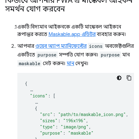
কিভাবে আপনার PWA এ মাস্কেবল আইকন
সমর্থন যোগ করবেন
একটি বিদ্যমান আইকনকে একটি মাস্কেবল আইকনে
রূপান্তর করতে
Maskable.app এডিটর
ব্যবহার করুন।
আপনার
ওয়েব অ্যাপ ম্যানিফেস্টের
icons
অবজেক্টগুলির
একটিতে
purpose
সম্পত্তি যোগ করুন।
purpose
মান
maskable
সেট করুন।
মান
দেখুন।
{
…
"icons"
:
[
…
{
"src"
:
"path/to/maskable_icon.png"
,
"sizes"
:
"196x196"
,
"type"
:
"image/png"
,
"purpose"
:
"maskable"