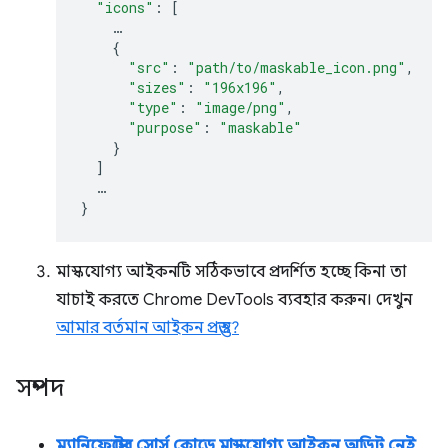
"icons"
:
[
…
{
"src"
:
"path/to/maskable_icon.png"
,
"sizes"
:
"196x196"
,
"type"
:
"image/png"
,
"purpose"
:
"maskable"
}
]
…
}
মাস্কযোগ্য আইকনটি সঠিকভাবে প্রদর্শিত হচ্ছে কিনা তা
যাচাই করতে Chrome DevTools ব্যবহার করুন। দেখুন
আমার বর্তমান আইকন প্রস্তুত?
সম্পদ
ম্যানিফেস্টের সোর্স কোডে মাস্কযোগ্য আইকন অডিট নেই