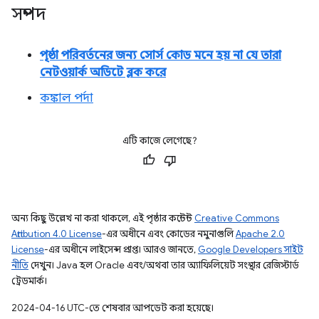
সম্পদ
পৃষ্ঠা পরিবর্তনের জন্য সোর্স কোড মনে হয় না যে তারা
নেটওয়ার্ক অডিটে ব্লক করে
কঙ্কাল পর্দা
এটি কাজে লেগেছে?
অন্য কিছু উল্লেখ না করা থাকলে, এই পৃষ্ঠার কন্টেন্ট
Creative Commons
Attribution 4.0 License
-এর অধীনে এবং কোডের নমুনাগুলি
Apache 2.0
License
-এর অধীনে লাইসেন্স প্রাপ্ত। আরও জানতে,
Google Developers সাইট
নীতি
দেখুন। Java হল Oracle এবং/অথবা তার অ্যাফিলিয়েট সংস্থার রেজিস্টার্ড
ট্রেডমার্ক।
2024-04-16 UTC-তে শেষবার আপডেট করা হয়েছে।