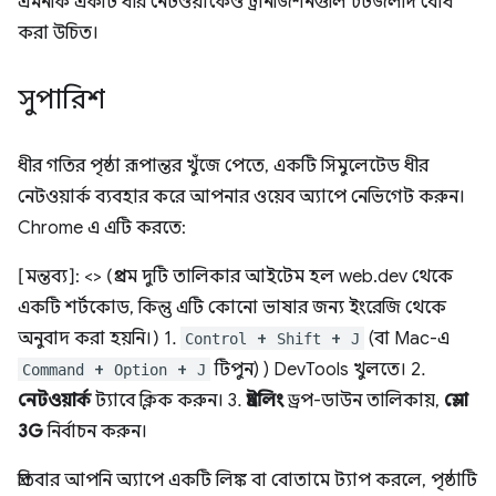
এমনকি একটি ধীর নেটওয়ার্কেও ট্রানজিশনগুলি চটজলদি বোধ
করা উচিত।
সুপারিশ
ধীর গতির পৃষ্ঠা রূপান্তর খুঁজে পেতে, একটি সিমুলেটেড ধীর
নেটওয়ার্ক ব্যবহার করে আপনার ওয়েব অ্যাপে নেভিগেট করুন।
Chrome এ এটি করতে:
[মন্তব্য]: <> (প্রথম দুটি তালিকার আইটেম হল web.dev থেকে
একটি শর্টকোড, কিন্তু এটি কোনো ভাষার জন্য ইংরেজি থেকে
অনুবাদ করা হয়নি।) 1.
+
+
(বা Mac-এ
Control
Shift
J
+
+
টিপুন) ) DevTools খুলতে। 2.
Command
Option
J
নেটওয়ার্ক
ট্যাবে ক্লিক করুন। 3.
থ্রটলিং
ড্রপ-ডাউন তালিকায়,
স্লো
3G
নির্বাচন করুন।
প্রতিবার আপনি অ্যাপে একটি লিঙ্ক বা বোতামে ট্যাপ করলে, পৃষ্ঠাটি