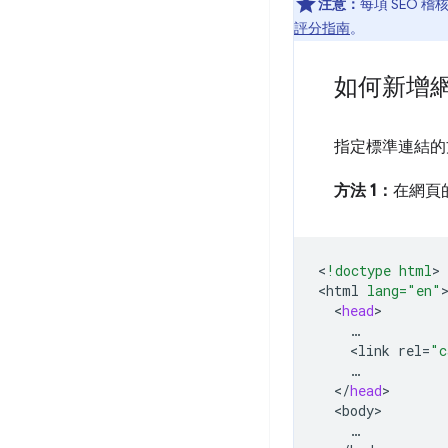
注意：
每項 SEO 稽
評分指南
。
如何新增
指定標準連結的
方法 1：
在網頁
<
!doctype html
>

<
html
lang="en"
<
head
<
link
rel
=
"c
<
/
head
<
body