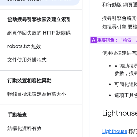
和行動版 網頁
搜尋引擎會將其
協助搜尋引擎檢索及建立索引
知搜尋引擎 要
網頁傳回失敗的 HTTP 狀態碼
重要詞彙：
「檢索」
robots
.
txt 無效
使用標準連結有
文件使用外掛程式
可協助搜
參數，搜
行動裝置相容性異動
可簡化追
輕觸目標未設定為適當大小
這項工具
Lighth
手動檢查
結構化資料有效
Lighthouse
標記