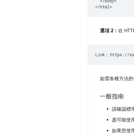
<
/
body
>

<
/
html
選項 2：
在 HT
如需各種方法的優
一般指南
請確認標
盡可能使
如果您使