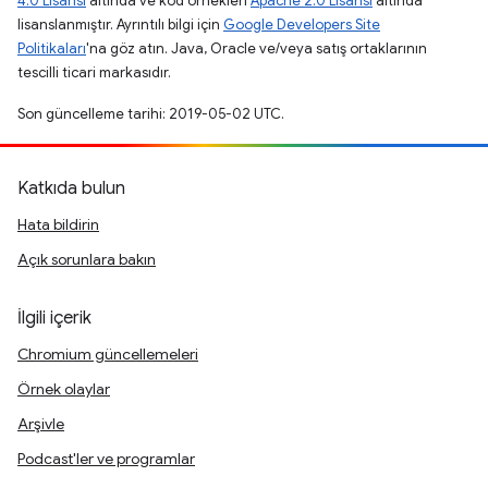
4.0 Lisansı
altında ve kod örnekleri
Apache 2.0 Lisansı
altında
lisanslanmıştır. Ayrıntılı bilgi için
Google Developers Site
Politikaları
'na göz atın. Java, Oracle ve/veya satış ortaklarının
tescilli ticari markasıdır.
Son güncelleme tarihi: 2019-05-02 UTC.
Katkıda bulun
Hata bildirin
Açık sorunlara bakın
İlgili içerik
Chromium güncellemeleri
Örnek olaylar
Arşivle
Podcast'ler ve programlar