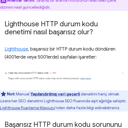
Anahtar terim:
Tarama
, bir arama motorunun web'deki içerik
dizinini nasıl güncellediğidir.
Lighthouse HTTP durum kodu
denetimi nasıl başarısız olur?
Lighthouse
, başarısız bir HTTP durum kodu döndüren
(400'lerde veya 500'lerde) sayfaları işaretler:
Not:
Manuel
Yapılandırılmış veri geçerli
denetimi hariç olmak
üzere her SEO denetimi Lighthouse SEO Puanında eşit ağırlığa sahiptir.
Lighthouse Puanlama Kılavuzu
'ndan daha fazla bilgi edinebilirsiniz.
Başarısız HTTP durum kodu sorununu