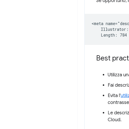
Se opportuno, i
<meta name="desc
    Illustrator:
Best pract
Utilizza u
Fai descri
Evita l'
util
contrasse
Le descriz
Cloud.