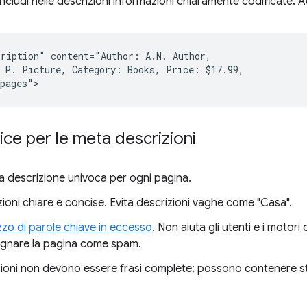
ncludi nelle descrizioni informazioni chiaramente codificate. 
ription" content="Author: A.N. Author,

 P. Picture, Category: Books, Price: $17.99,

ice per le meta descrizioni
na descrizione univoca per ogni pagina.
zioni chiare e concise. Evita descrizioni vaghe come "Casa".
izzo di parole chiave in eccesso
. Non aiuta gli utenti e i motor
gnare la pagina come spam.
ioni non devono essere frasi complete; possono contenere stru