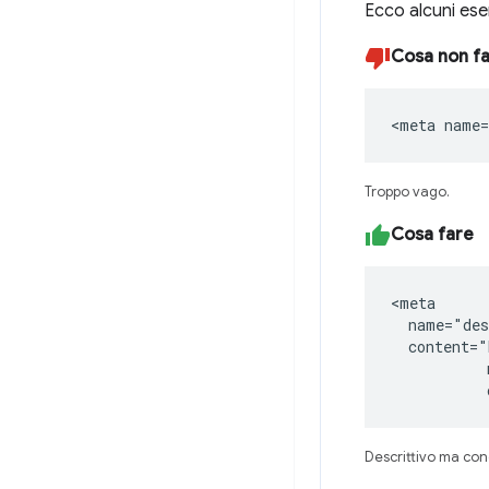
Ecco alcuni esem
Cosa non f
<meta name=
Troppo vago.
Cosa fare
<meta

  name="des
  content="
           
           
Descrittivo ma con