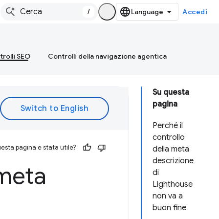
/
Accedi
rolli SEO
Controlli della navigazione agentica
Su questa
pagina
Perché il
controllo
esta pagina è stata utile?
della meta
descrizione
 meta
di
Lighthouse
non va a
buon fine