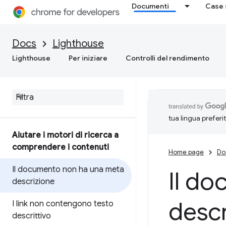
Documenti
Case 
Docs
Lighthouse
Lighthouse
Per iniziare
Controlli del rendimento
tua lingua preferi
Aiutare i motori di ricerca a
comprendere i contenuti
Home page
Do
Il documento non ha una meta
Il d
descrizione
descr
I link non contengono testo
descrittivo