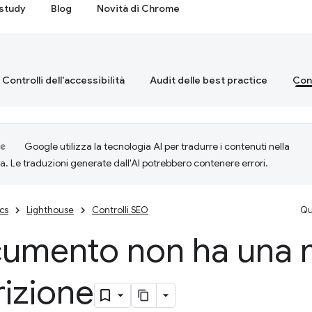
study
Blog
Novità di Chrome
Controlli dell'accessibilità
Audit delle best practice
Cont
Google utilizza la tecnologia AI per tradurre i contenuti nella
ta. Le traduzioni generate dall'AI potrebbero contenere errori.
cs
Lighthouse
Controlli SEO
Qu
ocumento non ha una
izione