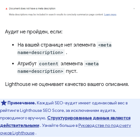
Аудит не пройден, если:
На вашей странице нет элемента
<meta
name=description>
.
Атрибут
content
элемента
<meta
name=description>
пуст.
Lighthouse не оценивает качество вашего описания.
Примечание.
Каждый SEO-аудит имеет одинаковый вес в
рейтинге Lighthouse SEO Score, за исключением аудита,
проводимого вручную.
Структурированные данные являются
действительными
. Узнайте больше в
Руководстве по подсчету
очков Lighthouse
.