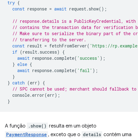
try
{
const
response
=
await
request
.
show
();
// response.details is a PublicKeyCredential, with
// contains the transaction data for verification b
// Make sure to serialize the binary part of the cr
// transferring to the server.
const
result
=
fetchFromServer
(
'https://rp.example
if
(
result
.
success
)
{
await
response
.
complete
(
'success'
);
}
else
{
await
response
.
complete
(
'fail'
);
}
}
catch
(
err
)
{
// SPC cannot be used; merchant should fallback to
console
.
error
(
err
);
}
A função
.show()
resulta em um objeto
PaymentResponse
, exceto que o
details
contém uma