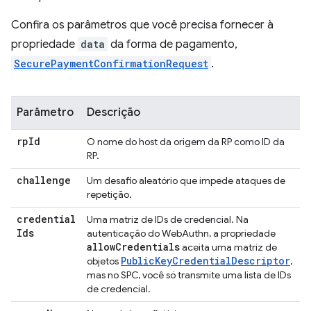
Confira os parâmetros que você precisa fornecer à
propriedade
data
da forma de pagamento,
SecurePaymentConfirmationRequest
.
Parâmetro
Descrição
rp
Id
O nome do host da origem da RP como ID da
RP.
challenge
Um desafio aleatório que impede ataques de
repetição.
credential
Uma matriz de IDs de credencial. Na
Ids
autenticação do WebAuthn, a propriedade
allow
Credentials
aceita uma matriz de
PublicKeyCredentialDescriptor
objetos
,
mas no SPC, você só transmite uma lista de IDs
de credencial.