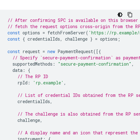
// After confirming SPC is available on this browser
// fetch the request options cross-origin from the R
const
options
=
fetchFromServer
(
'https://rp.example/
const
{
credentialIds
,
challenge
}
=
options
;
const
request
=
new
PaymentRequest
([{
// Specify `secure-payment-confirmation` as paymen
supportedMethods
:
"secure-payment-confirmation"
,
data
:
{
// The RP ID
rpId
:
'rp.example'
,
// List of credential IDs obtained from the RP s
credentialIds
,
// The challenge is also obtained from the RP se
challenge
,
// A display name and an icon that represent the
instrument
:
{