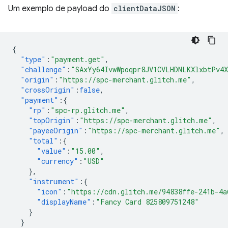
Um exemplo de payload do
clientDataJSON
:
{
"type"
:
"payment.get"
,
"challenge"
:
"SAxYy64IvwWpoqpr8JV1CVLHDNLKXlxbtPv4
"origin"
:
"https://spc-merchant.glitch.me"
,
"crossOrigin"
:
false
,
"payment"
:{
"rp"
:
"spc-rp.glitch.me"
,
"topOrigin"
:
"https://spc-merchant.glitch.me"
,
"payeeOrigin"
:
"https://spc-merchant.glitch.me"
,
"total"
:{
"value"
:
"15.00"
,
"currency"
:
"USD"
},
"instrument"
:{
"icon"
:
"https://cdn.glitch.me/94838ffe-241b-4a
"displayName"
:
"Fancy Card 825809751248"
}
}