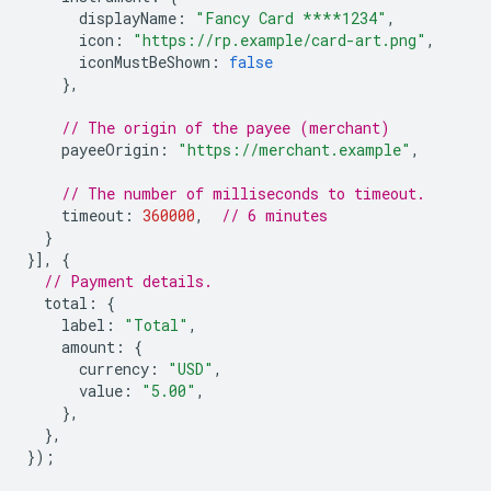
displayName
:
"Fancy Card ****1234"
,
icon
:
"https://rp.example/card-art.png"
,
iconMustBeShown
:
false
},
// The origin of the payee (merchant)
payeeOrigin
:
"https://merchant.example"
,
// The number of milliseconds to timeout.
timeout
:
360000
,
// 6 minutes
}
}],
{
// Payment details.
total
:
{
label
:
"Total"
,
amount
:
{
currency
:
"USD"
,
value
:
"5.00"
,
},
},
});