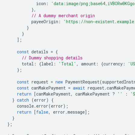
icon
:
'data:image/png;base64,iVBORw0KGgo
},
// A dummy merchant origin
payeeOrigin
:
'https://non-existent.example
}
}
];
const
details
=
{
// Dummy shopping details
total
:
{
label
:
'Total'
,
amount
:
{
currency
:
'U
};
const
request
=
new
PaymentRequest
(
supportedInst
const
canMakePayment
=
await
request
.
canMakePaym
return
[
canMakePayment
,
canMakePayment
?
''
:
'
}
catch
(
error
)
{
console
.
error
(
error
);
return
[
false
,
error
.
message
];
}
};