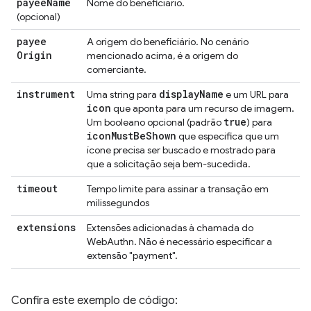
payee
Name
Nome do beneficiário.
(opcional)
payee
A origem do beneficiário. No cenário
Origin
mencionado acima, é a origem do
comerciante.
instrument
display
Name
Uma string para
e um URL para
icon
que aponta para um recurso de imagem.
true
Um booleano opcional (padrão
) para
icon
Must
Be
Shown
que especifica que um
ícone precisa ser buscado e mostrado para
que a solicitação seja bem-sucedida.
timeout
Tempo limite para assinar a transação em
milissegundos
extensions
Extensões adicionadas à chamada do
WebAuthn. Não é necessário especificar a
extensão "payment".
Confira este exemplo de código: