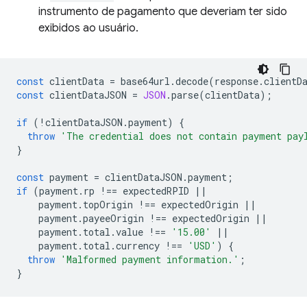
instrumento de pagamento que deveriam ter sido
exibidos ao usuário.
const
clientData
=
base64url
.
decode
(
response
.
clientD
const
clientDataJSON
=
JSON
.
parse
(
clientData
);
if
(
!
clientDataJSON
.
payment
)
{
throw
'The credential does not contain payment pay
}
const
payment
=
clientDataJSON
.
payment
;
if
(
payment
.
rp
!==
expectedRPID
||
payment
.
topOrigin
!==
expectedOrigin
||
payment
.
payeeOrigin
!==
expectedOrigin
||
payment
.
total
.
value
!==
'15.00'
||
payment
.
total
.
currency
!==
'USD'
)
{
throw
'Malformed payment information.'
;
}