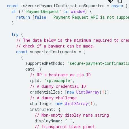
const
isSecurePaymentConfirmationSupported
=
async
(
if
(
!
'PaymentRequest'
in
window
)
{
return
[
false
,
'Payment Request API is not suppo
}
try
{
// The data below is the minimum required to cre
// check if a payment can be made.
const
supportedInstruments
=
[
{
supportedMethods
:
"secure-payment-confirmati
data
:
{
// RP's hostname as its ID
rpId
:
'rp.example'
,
// A dummy credential ID
credentialIds
:
[
new
Uint8Array
(
1
)],
// A dummy challenge
challenge
:
new
Uint8Array
(
1
),
instrument
:
{
// Non-empty display name string
displayName
:
' '
,
// Transparent-black pixel.