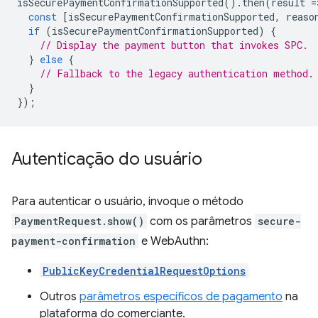
isSecurePaymentConfirmationSupported
().
then
(
result
=
const
[
isSecurePaymentConfirmationSupported
,
reaso
if
(
isSecurePaymentConfirmationSupported
)
{
// Display the payment button that invokes SPC.
}
else
{
// Fallback to the legacy authentication method.
}
});
Autenticação do usuário
Para autenticar o usuário, invoque o método
PaymentRequest.show()
com os parâmetros
secure-
payment-confirmation
e WebAuthn:
PublicKeyCredentialRequestOptions
Outros
parâmetros específicos de pagamento
na
plataforma do comerciante.