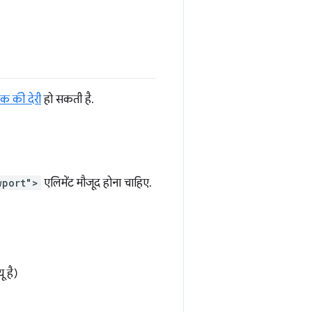
क की देरी
हो सकती है.
wport">
एलिमेंट मौजूद होना चाहिए.
ू है)