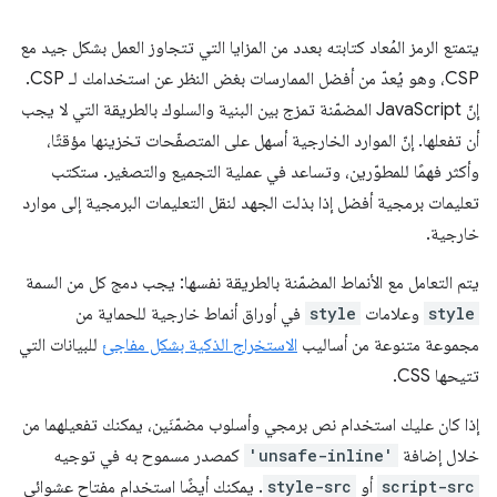
يتمتع الرمز المُعاد كتابته بعدد من المزايا التي تتجاوز العمل بشكل جيد مع
CSP، وهو يُعدّ من أفضل الممارسات بغض النظر عن استخدامك لـ CSP.
إنّ JavaScript المضمّنة تمزج بين البنية والسلوك بالطريقة التي لا يجب
أن تفعلها. إنّ الموارد الخارجية أسهل على المتصفّحات تخزينها مؤقتًا،
وأكثر فهمًا للمطوّرين، وتساعد في عملية التجميع والتصغير. ستكتب
تعليمات برمجية أفضل إذا بذلت الجهد لنقل التعليمات البرمجية إلى موارد
خارجية.
يتم التعامل مع الأنماط المضمّنة بالطريقة نفسها: يجب دمج كل من السمة
style
وعلامات
style
في أوراق أنماط خارجية للحماية من
مجموعة متنوعة من أساليب
الاستخراج الذكية بشكل مفاجئ
للبيانات التي
تتيحها CSS.
إذا كان عليك استخدام نص برمجي وأسلوب مضمّنَين، يمكنك تفعيلهما من
خلال إضافة
'unsafe-inline'
كمصدر مسموح به في توجيه
script-src
أو
style-src
. يمكنك أيضًا استخدام مفتاح عشوائي