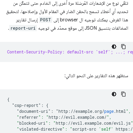
تلقّي نوع من الإشعارات المُرسَلة مرة أخرى إلى الخادم حتى تتمكّن من
تحديد أي أخطاء تسمح بالحقن الضار في المقام الأول وإصلاحها. لتحقيق
هذا الغرض، يمكنك توجيه ال browser إلى
POST
إرسال تقارير
المخالفات بتنسيق JSON إلى موقع محدّد في توجيه
report-uri
.
Content-Security-Policy: default-src 'self'; ...; re
ستظهر هذه التقارير على النحو التالي:
{
"csp-report":
{
"document-uri":
"
http
:
//
example
.
org
/
page
.
html
",
    "
referrer
": "
http
://
evil
.
example
.
com
/
",
    "
blocked-uri
": "
http
://
evil
.
example
.
com
/
evil
.
js
    "
violated-directive
": "
script-src
'self'
https
:/