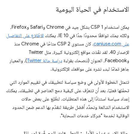
الاستخدام في الحياة اليومية
يمكن استخدام CSP 1 بشكل جيد في Chrome وSafari وFirefox،
ولكنّه يملك توافقًا محدودًا جدًا في IE 10. يمكنك
الاطّلاع على التفاصيل
على caniuse.com
. كان مستوى CSP 2 متاحًا في Chrome منذ
الإصدار 40. لقد نفّذت مواقع إلكترونية كبيرة، مثل Twitter
وFacebook، العنوان (ننصحك بقراءة
دراسة حالة Twitter
)، والمعيار
جاهز تمامًا لبدء نشره على مواقعك الإلكترونية.
تتمثل الخطوة الأولى في وضع سياسة لتطبيقك في تقييم الموارد التي
تحمّلها فعليًا. بعد أن تتعرّف على كيفية دمج العناصر في تطبيقك، يمكنك
إعداد سياسة استنادًا إلى هذه المتطلبات. لنطّلِع على بعض حالات
الاستخدام الشائعة ونحدِّد أفضل طريقة لنقدّم بها الدعم ضمن الحدود
الوقائية لخدمة "شركاء خدمات السحابة".
حالة الاستخدام الأولى: التطبيقات المصغّرة لوسائل