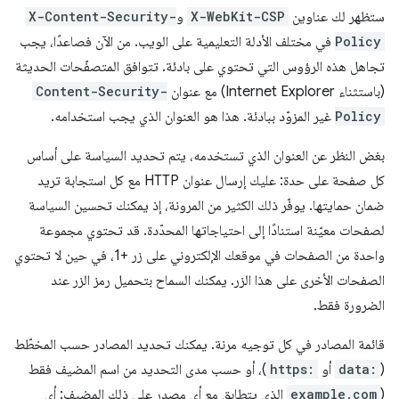
ستظهر لك عناوين
X-WebKit-CSP
و
X-Content-Security-
Policy
في مختلف الأدلة التعليمية على الويب. من الآن فصاعدًا، يجب
تجاهل هذه الرؤوس التي تحتوي على بادئة. تتوافق المتصفّحات الحديثة
(باستثناء Internet Explorer) مع عنوان
Content-Security-
Policy
غير المزوّد ببادئة. هذا هو العنوان الذي يجب استخدامه.
بغض النظر عن العنوان الذي تستخدمه، يتم تحديد السياسة على أساس
كل صفحة على حدة: عليك إرسال عنوان HTTP مع كل استجابة تريد
ضمان حمايتها. يوفّر ذلك الكثير من المرونة، إذ يمكنك تحسين السياسة
لصفحات معيّنة استنادًا إلى احتياجاتها المحدّدة. قد تحتوي مجموعة
واحدة من الصفحات في موقعك الإلكتروني على زر +1، في حين لا تحتوي
الصفحات الأخرى على هذا الزر. يمكنك السماح بتحميل رمز الزر عند
الضرورة فقط.
قائمة المصادر في كل توجيه مرنة. يمكنك تحديد المصادر حسب المخطّط
(
data:
أو
https:
)، أو حسب مدى التحديد من اسم المضيف فقط
(
example.com
الذي يتطابق مع أي مصدر على ذلك المضيف: أي