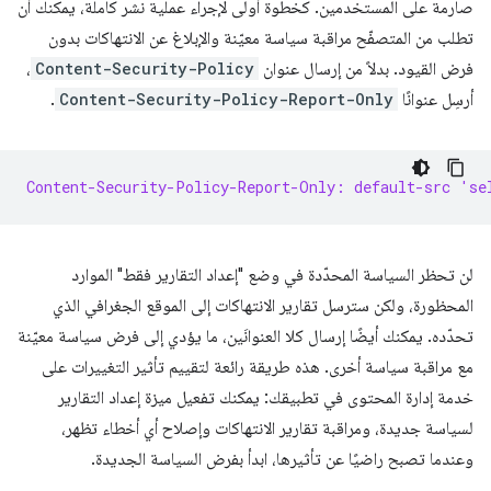
صارمة على المستخدمين. كخطوة أولى لإجراء عملية نشر كاملة، يمكنك أن
تطلب من المتصفّح مراقبة سياسة معيّنة والإبلاغ عن الانتهاكات بدون
فرض القيود. بدلاً من إرسال عنوان
Content-Security-Policy
،
أرسِل عنوانًا
Content-Security-Policy-Report-Only
.
Content-Security-Policy-Report-Only: default-src 'se
لن تحظر السياسة المحدّدة في وضع "إعداد التقارير فقط" الموارد
المحظورة، ولكن سترسل تقارير الانتهاكات إلى الموقع الجغرافي الذي
تحدّده. يمكنك أيضًا إرسال كلا العنوانَين، ما يؤدي إلى فرض سياسة معيّنة
مع مراقبة سياسة أخرى.
هذه طريقة رائعة لتقييم تأثير التغييرات على
خدمة إدارة المحتوى في تطبيقك: يمكنك تفعيل ميزة إعداد التقارير
لسياسة جديدة، ومراقبة تقارير الانتهاكات وإصلاح أي أخطاء تظهر،
وعندما تصبح راضيًا عن تأثيرها، ابدأ بفرض السياسة الجديدة.