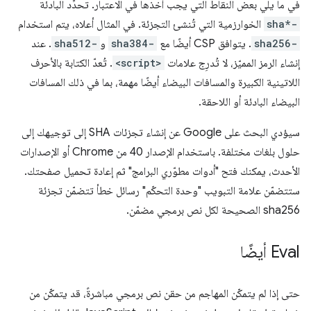
في ما يلي بعض النقاط التي يجب أخذها في الاعتبار. تحدِّد البادئة
sha*-
الخوارزمية التي تُنشئ التجزئة. في المثال أعلاه، يتم استخدام
sha256-
. يتوافق CSP أيضًا مع
sha384-
و
sha512-
. عند
إنشاء الرمز المميّز، لا تُدرِج علامات
<script>
. تُعدّ الكتابة بالأحرف
اللاتينية الكبيرة والمسافات البيضاء أيضًا مهمة، بما في ذلك المسافات
البيضاء البادئة أو اللاحقة.
سيؤدي البحث على Google عن إنشاء تجزئات SHA إلى توجيهك إلى
حلول بلغات مختلفة. باستخدام الإصدار 40 من Chrome أو الإصدارات
الأحدث، يمكنك فتح "أدوات مطوّري البرامج" ثم إعادة تحميل صفحتك.
ستتضمّن علامة التبويب "وحدة التحكّم" رسائل خطأ تتضمّن تجزئة
sha256 الصحيحة لكل نص برمجي مضمّن.
Eval أيضًا
حتى إذا لم يتمكّن المهاجم من حقن نص برمجي مباشرةً، قد يتمكّن من