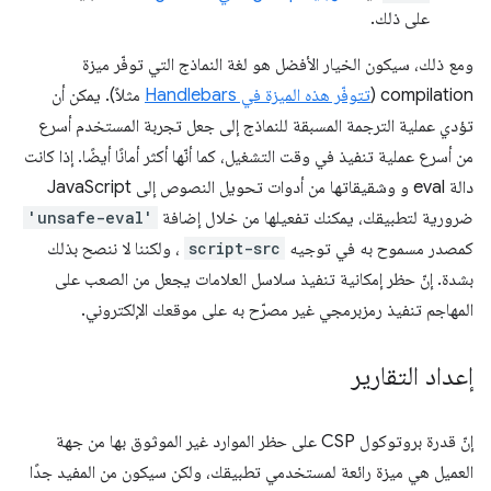
على ذلك.
ومع ذلك، سيكون الخيار الأفضل هو لغة النماذج التي توفّر ميزة
compilation (
تتوفّر هذه الميزة في Handlebars
مثلاً). يمكن أن
تؤدي عملية الترجمة المسبقة للنماذج إلى جعل تجربة المستخدم أسرع
من أسرع عملية تنفيذ في وقت التشغيل، كما أنّها أكثر أمانًا أيضًا. إذا كانت
دالة eval و وشقيقاتها من أدوات تحويل النصوص إلى JavaScript
ضرورية لتطبيقك، يمكنك تفعيلها من خلال إضافة
'unsafe-eval'
كمصدر مسموح به في توجيه
script-src
، ولكننا لا ننصح بذلك
بشدة. إنّ حظر إمكانية تنفيذ سلاسل العلامات يجعل من الصعب على
المهاجم تنفيذ رمزبرمجي غير مصرّح به على موقعك الإلكتروني.
إعداد التقارير
إنّ قدرة بروتوكول CSP على حظر الموارد غير الموثوق بها من جهة
العميل هي ميزة رائعة لمستخدمي تطبيقك، ولكن سيكون من المفيد جدًا