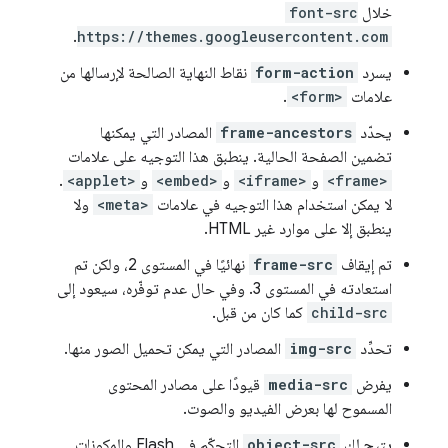
خلال
font-src
.
https://themes.googleusercontent.com
يسرد
form-action
نقاط النهاية الصالحة لإرسالها من
علامات
<form>
.
يحدّد
frame-ancestors
المصادر التي يمكنها
تضمين الصفحة الحالية. ينطبق هذا التوجيه على علامات
<frame>
و
<iframe>
و
<embed>
و
<applet>
.
لا يمكن استخدام هذا التوجيه في علامات
<meta>
ولا
ينطبق إلا على موارد غير HTML.
تم إيقاف
frame-src
نهائيًا في المستوى 2، ولكن تم
استعادته في المستوى 3. وفي حال عدم توفّره، سيعود إلى
child-src
كما كان من قبل.
تحدِّد
img-src
المصادر التي يمكن تحميل الصور منها.
يفرض
media-src
قيودًا على مصادر المحتوى
المسموح لها بعرض الفيديو والصوت.
يتيح لك
object-src
التحكّم في Flash والمكونات