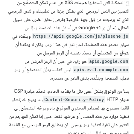
إنّ المشكلة التي تستغلها هجمات XSS هي عدم تمكّن المتصفّح من
التمييز بين النص البرمجي الذي يشكّل جزءًا من تطبيقك والنص البرمجي
الذي تم برمجته من قِبل جهة خارجية بغرض إلحاق الضرر. على سبيل
المثال، يُحمِّل زر Google +1 في أسفل هذه الصفحة رمزًا من
https://apis.google.com/js/plusone.js
وينفّذه في
سياق مصدر هذه الصفحة. نحن نثق في هذا الرمز، ولكن لا يمكننا أن
نتوقّع من المتصفّح أن يحدّد بنفسه أنّ الرمز المرسَل من
apis.google.com
هو رائع، في حين أنّ الرمز المرسَل من
apis.evil.example.com
ليس كذلك. ينزِّل المتصفح أي رمز
تطلبه الصفحة وينفِّذه، بغض النظر عن مصدره.
بدلاً من الوثوق بشكل أعمى
بكل
ما يقدّمه الخادم، تحدِّد مبادرة CSP
عنوان HTTP
Content-Security-Policy
، ما يتيح لك إنشاء
قائمة مسموح بها لمصادر المحتوى الموثوق به، ويوجّه المتصفّح إلى
تنفيذ موارد من هذه المصادر أو عرضها فقط. حتى إذا تمكّن المهاجم من
العثور على ثغرة لتنفيذ رمز برمجي، لن يتطابق الرمز البرمجي مع القائمة
المسموح بها، وبالتالي لن يتم تنفيذه.