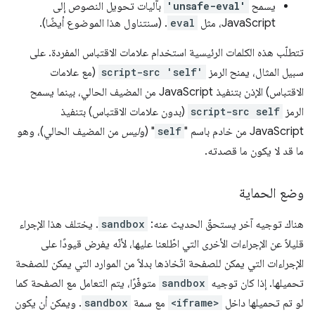
يسمح
'unsafe-eval'
بآليات تحويل النصوص إلى
JavaScript، مثل
eval
. (سنتناول هذا الموضوع أيضًا).
تتطلّب هذه الكلمات الرئيسية استخدام علامات الاقتباس المفردة. على
سبيل المثال، يمنح الرمز
script-src 'self'
(مع علامات
الاقتباس) الإذن بتنفيذ JavaScript من المضيف الحالي، بينما يسمح
الرمز
script-src self
(بدون علامات الاقتباس) بتنفيذ
JavaScript من خادم باسم "
self
" (و
ليس
من المضيف الحالي)، وهو
ما قد لا يكون ما قصدته.
وضع الحماية
هناك توجيه آخر يستحقّ الحديث عنه:
sandbox
. يختلف هذا الإجراء
قليلاً عن الإجراءات الأخرى التي اطّلعنا عليها، لأنّه يفرض قيودًا على
الإجراءات التي يمكن للصفحة اتّخاذها بدلاً من الموارد التي يمكن للصفحة
تحميلها. إذا كان توجيه
sandbox
متوفّرًا، يتم التعامل مع الصفحة كما
لو تم تحميلها داخل
<iframe>
مع سمة
sandbox
. ويمكن أن يكون