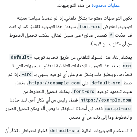
عمليات محدودة
من هذه التوجيهات.
تكون التوجيهات مفتوحة بشكل تلقائي. إذا لم تضبط سياسة معيّنة
لتوجيه، لنفترض
font-src
، سيعمل هذا التوجيه تلقائيًا كما لو كنت
قد حدّدت
*
كمصدر صالح (على سبيل المثال، يمكنك تحميل الخطوط
من أي مكان بدون قيود).
يمكنك إلغاء هذا السلوك التلقائي عن طريق تحديد توجيه
default-
src
. يحدّد هذا التوجيه الإعدادات التلقائية لمعظم التوجيهات التي لا
تحدّدها. وينطبق ذلك بشكل عام على أي توجيه ينتهي بـ
-src
. إذا تم
ضبط
default-src
على
https://example.com
، وتعذّر
عليك تحديد توجيه
font-src
، يمكنك تحميل الخطوط من
https://example.com
فقط، وليس من أي مكان آخر. لقد حدّدنا
script-src
فقط في أمثلةنا السابقة، ما يعني أنّه يمكن تحميل الصور
والخطوط وما إلى ذلك من أي مصدر.
لا تستخدم التوجيهات التالية
default-src
كخيار احتياطي. تذكَّر أنّ