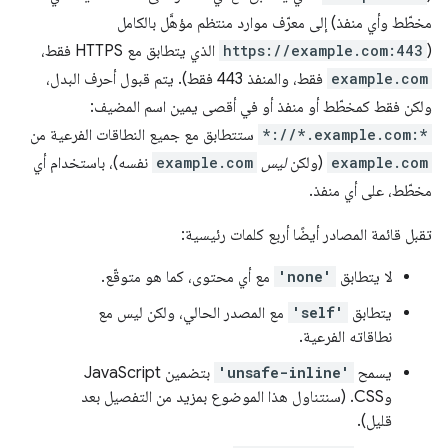
مخطّط وأي منفذ) إلى معرّف موارد منتظم مؤهَّل بالكامل
(
https://example.com:443
الذي يتطابق مع HTTPS فقط،
example.com
فقط، والمنفذ 443 فقط). يتم قبول أحرف البدل،
ولكن فقط كمخطّط أو منفذ أو في أقصى يمين اسم المضيف:
*://*.example.com:*
ستتطابق مع جميع النطاقات الفرعية من
example.com
(ولكن
ليس
example.com
نفسه)، باستخدام أي
مخطّط، على أي منفذ.
تقبل قائمة المصادر أيضًا أربع كلمات رئيسية:
لا يتطابق
'none'
مع أي محتوى، كما هو متوقّع.
يتطابق
'self'
مع المصدر الحالي، ولكن ليس مع
نطاقاته الفرعية.
يسمح
'unsafe-inline'
بتضمين JavaScript
وCSS. (سنتناول هذا الموضوع بمزيد من التفصيل بعد
قليل).