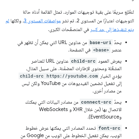
لنطّلِع سريعًا على بقية توجيهات الموارد. تمثل القائمة أدناه حالة
التوجيهات اعتبارًا من المستوى 2. تم نشر
مواصفات المستوى 3
، ولكنّها
لم
يتم تنفيذها إلى حد كبير
في المتصفّحات الكبرى.
يحدّ
base-uri
من عناوين URL التي يمكن أن تظهر في
عنصر
<base>
في الصفحة.
يعرض العمود
child-src
عناوين URL للعناصر
المشغّلة ومحتوى الإطارات المضمّنة. على سبيل المثال،
يؤدي الخيار
child-src https://youtube.com
إلى تفعيل تضمين الفيديوهات من YouTube ولكن ليس
من مصادر أخرى.
يحدّ
connect-src
من مصادر البيانات التي يمكنك
الاتصال بها (من خلال XHR و WebSockets
وEventSource).
font-src
تحدد المصادر التي يمكنها عرض خطوط
الويب. يمكن تفعيل الخطوط على الويب من Google من