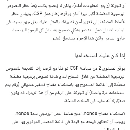
أو تجزئة (راجِع المعلومات أدناه)، ولكن لا يُنصح بذلك. يُعدّ حظر النصوص
البرمجية المضمّنة أكبر ميزة أمان يوفّرها إطار عمل CSP، ويؤدي حظر
الأنماط المضمّنة إلى تعزيز أمان تطبيقك بالمثل. عليك بذل جهدٍ بسيط في
البداية لضمان عمل العناصر بشكلٍ صحيح بعد نقل كل الرموز البرمجية
خارج السطر، ولكنّ هذا الإجراء يستحقّ العناء.
إذا كان عليك استخدامها
يوفّر المستوى 2 من سياسة CSP توافقًا مع الإصدارات القديمة للنصوص
البرمجية المضمّنة من خلال السماح لك بإضافة نصوص برمجية مضمّنة
محدّدة إلى القائمة المسموح بها باستخدام مفتاح تشفير عشوائي (رقم يتم
استخدامه مرة واحدة) أو تجزئة. على الرغم من أنّ هذا الإجراء قد يكون
صعبًا، إلا أنّه مفيد في الحالات الملحّة.
لاستخدام مفتاح nonce، امنح علامة النص البرمجي سمة nonce.
ويجب أن تتطابق قيمته مع قيمة في قائمة المصادر الموثوق بها. على
سبيل المثال: