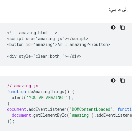
إلى ما يلي:
<!-- amazing.html -->

<script src="amazing.js"></script>

<button id="amazing">Am I amazing?</button>

// amazing.js
function
doAmazingThings
()
{
alert
(
'YOU AM AMAZING!'
);
}
document
.
addEventListener
(
'DOMContentLoaded'
,
functi
document
.
getElementById
(
'amazing'
).
addEventListene
});