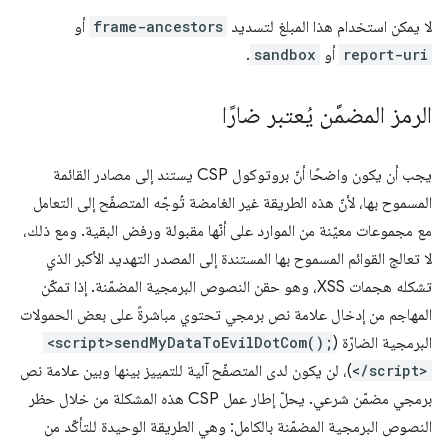
لا يمكن استخدام هذا المبلغ لتسديد
frame-ancestors
أو
report-uri
أو
sandbox
.
الرمز المضمَّن يُعتبر ضارًا
يجب أن يكون واضحًا أنّ بروتوكول CSP يستند إلى مصادر القائمة
المسموح بها، لأنّ هذه الطريقة غير الغامضة تُوجّه المتصفّح إلى التعامل
مع مجموعات معيّنة من الموارد على أنّها مقبولة ورفض البقية. ومع ذلك،
لا تعالج القوائم المسموح بها المستندة إلى المصدر التهديد الأكبر الذي
تشكله هجمات XSS، وهو حقن النصوص البرمجية المضمّنة. إذا تمكّن
المهاجم من إدخال علامة نص برمجي تحتوي مباشرةً على بعض الحمولات
البرمجية الضارّة (
<script>sendMyDataToEvilDotCom();
</script>
)، لن يكون لدى المتصفّح آلية للتمييز بينها وبين علامة نص
برمجي مضمّن شرعي. يحلّ إطار عمل CSP هذه المشكلة من خلال حظر
النصوص البرمجية المضمّنة بالكامل: وهي الطريقة الوحيدة للتأكّد من