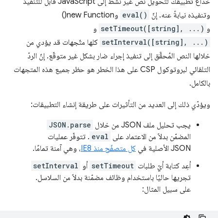
خداع تطبيقك لتحويل نص غير نشط إلى JavaScript قابل للتنفيذ
وتنفيذه نيابةً عنه. إنّ
eval()
وnew Function()
و
setTimeout([string], ...)
و
setInterval([string], ...)
كلها متّجهات قد يؤدي من
خلالها النص المُحقَّق إلى تنفيذ إجراء ضار بشكل غير متوقّع. إنّ الردّ
التلقائي لبروتوكول CSP على هذا الخطر هو حظر جميع هذه المتجهات
بالكامل.
ويؤدّي ذلك إلى العديد من التأثيرات على طريقة إنشاء التطبيقات:
يجب تحليل ملف JSON من خلال
JSON.parse
المضمّن بدلاً من الاعتماد على
eval
. تتوفّر عمليات
JSON الأصلية في
كل متصفّح منذ IE8
، وهي آمنة تمامًا.
أعِد كتابة أيّ طلبات
setTimeout
أو
setInterval
تجريها حاليًا باستخدام وظائف مضمّنة بدلاً من السلاسل.
على سبيل المثال: