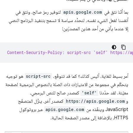
بما أنّنا نثق في
apis.google.com
لتوفير رمز صالح، ونثق في
أنفسنا لفعل الشيء نفسه، لنحدِّد سياسة لا تسمح بتنفيذ البرنامج النصي
إلا عندما يأتي من أحد هذين المصدرَين:
Content-Security-Policy: script-src 'self' https://a
أمر بسيط للغاية، أليس كذلك؟ كما قد تتوقّع،
script-src
هو توجيه
يتحكّم في مجموعة من الامتيازات ذات الصلة بالنصوص البرمجية لصفحة
معيّنة. لقد حدّدنا
'self'
كمصدر صالح للنص البرمجي،
و
https://apis.google.com
كمصدر آخر. ينزِّل المتصفّح
JavaScript وينفّذه من
apis.google.com
عبر بروتوكول
HTTPS، بالإضافة إلى مصدر الصفحة الحالية.