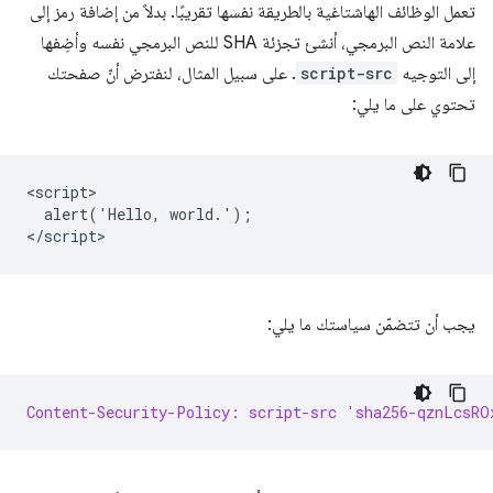
تعمل الوظائف الهاشتاغية بالطريقة نفسها تقريبًا. بدلاً من إضافة رمز إلى
علامة النص البرمجي، أنشئ تجزئة SHA للنص البرمجي نفسه وأضِفها
إلى التوجيه
script-src
. على سبيل المثال، لنفترض أنّ صفحتك
تحتوي على ما يلي:
<script>

  alert('Hello, world.');

يجب أن تتضمّن سياستك ما يلي:
Content-Security-Policy: script-src 'sha256-qznLcsRO