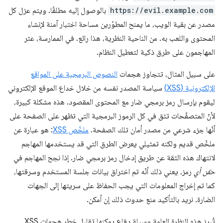
https://evil.example.com
بالوصول إليه مطلقًا. ويتم عزل كل
مصدر عن بقية الويب، ما يمنح المطوّرين مساحة اختبار آمنة لإنشاء
المحتوى واللعب به. من الناحية النظرية، هذا رائع. في الممارسة، عثر
المهاجمون على طرق ذكية لتعطيل النظام.
على سبيل المثال، تتجاوز هجمات
النصوص البرمجية على المواقع
الإلكترونية (XSS)
سياسة المصدر نفسه من خلال خداع الموقع الإلكتروني
ليقوم بإرسال رمز برمجي ضار مع المحتوى المقصود. هذه مشكلة كبيرة،
لأنّ المتصفّحات تثق في كل الرموز البرمجية التي تظهر على الصفحة على
أنّها جزء شرعي من مصدر أمان تلك الصفحة.
ملخّص XSS
: هو عبارة عن
ملخّص قديم ولكنه تمثيلي يعرض الطرق التي قد يستخدمها المهاجم
لانتهاك هذه الثقة عن طريق إدخال رمز برمجي ضار. إذا نجح المهاجم في
حقن
أي
رمز، يعني ذلك أنّه تم اختراق بيانات جلسة المستخدم وسرقتها،
كما تم إخراج المعلومات التي يجب الحفاظ على سريتها إلى الجهات
الضارة. نريد بالتأكيد منع حدوث ذلك إن أمكن.
تُبرز هذه النظرة العامة وسيلة دفاع يمكنها تقليل خطر هجمات XSS