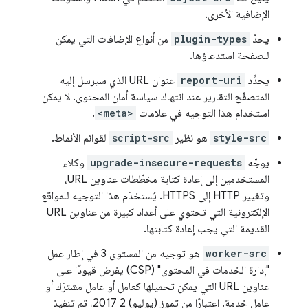
الإضافية الأخرى.
يحدّ
plugin-types
من أنواع الإضافات التي يمكن
للصفحة استدعاؤها.
يحدِّد
report-uri
عنوان URL الذي سيرسل إليه
المتصفّح التقارير عند انتهاك سياسة أمان المحتوى. لا يمكن
استخدام هذا التوجيه في علامات
<meta>
.
style-src
هو نظير
script-src
لقوائم الأنماط.
يوجّه
upgrade-insecure-requests
وكلاء
المستخدمين إلى إعادة كتابة مخطّطات عناوين URL،
وتغيير HTTP إلى HTTPS. يُستخدَم هذا التوجيه للمواقع
الإلكترونية التي تحتوي على أعداد كبيرة من عناوين URL
القديمة التي يجب إعادة كتابتها.
worker-src
هو توجيه من المستوى 3 في إطار عمل
"إدارة الخدمات في المحتوى" (CSP) يفرض قيودًا على
عناوين URL التي يمكن تحميلها كعامل أو عامل مشترَك أو
عامل خدمة. اعتبارًا من تموز (يوليو) 2 2017، تم تنفيذ