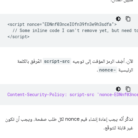
<script nonce="EDNnf03nceIOfn39fn3e9h3sdfa">

  // Some inline code I can't remove yet, but need to
الآن، أضِف الرمز المؤقت إلى توجيه
script-src
المُرفَق بالكلمة
الرئيسية
nonce-
.
Content-Security-Policy: script-src 'nonce-EDNnf03nc
تذكَّر أنّه يجب إعادة إنشاء قيم nonce لكل طلب صفحة، ويجب أن تكون
غير قابلة للتوقّع.