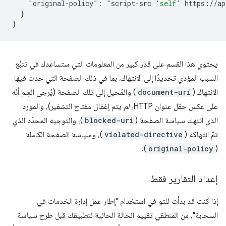
    "
original-policy
": "
script-src
'self'
https
://
ap
}
}
يحتوي هذا القسم على قدر كبير من المعلومات التي ستساعدك في تتبُّع
السبب المؤدي تحديدًا إلى الانتهاك، بما في ذلك الصفحة التي حدث فيها
الانتهاك (
document-uri
) والمُحيل إلى تلك الصفحة (يُرجى العِلم أنّه
على عكس حقل عنوان HTTP،
لم
يتم إغفال مفتاح التشفير)، والمورد
الذي انتهك سياسة الصفحة (
blocked-uri
)، والتوجيه المحدّد الذي
تمّ انتهاكه (
violated-directive
)، وسياسة الصفحة الكاملة
).
original-policy
(
إعداد التقارير فقط
إذا كنت قد بدأت للتو في استخدام "إطار عمل إدارة الخدمات في
السحابة"، من المنطقي تقييم الحالة الحالية لتطبيقك قبل طرح سياسة