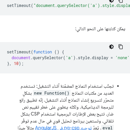
setTimeout
(
"document.querySelector('a').style.displ
يمكن كتابتها على النحو التالي:
setTimeout
(
function
()
{
document
.
querySelector
(
'a'
).
style
.
display
=
'none'
},
10
);
تجنَّب استخدام النماذج المضمّنة أثناء التشغيل: تستخدم
العديد من مكتبات النماذج
new Function()
بشكلٍ
متحرّر لتسريع إنشاء النماذج أثناء التشغيل. إنّه تطبيق رائع
للبرمجة الديناميكية، ولكنّه ينطوي على خطر تقييم نص
ضار. تتيح بعض الإطارات البرمجية استخدام CSP بشكل
تلقائي، وتستعين ببرنامج تحليل قوي في حال عدم توفّر
eval
. يُعدّ
توجيه ng-csp في AngularJS
مثالاً جيدًا