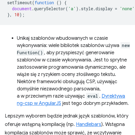
setTimeout
(
function
()
{
document
.
querySelector
(
'a'
).
style
.
display
=
'none'
},
10
);
Unikaj szablonów wbudowanych w czasie
wykonywania: wiele bibliotek szablonów używa
new
Function()
, aby przyspieszyć generowanie
szablonów w czasie wykonywania. Jest to sprytne
zastosowanie programowania dynamicznego, ale
wiąże się z ryzykiem oceny złośliwego tekstu.
Niektóre frameworki obsługują CSP, używając
domyślnie niezawodnego parsowania,
a w przeciwnym razie używając
eval
.
Dyrektywa
ng-csp w AngularJS
jest tego dobrym przykładem.
Lepszym wyborem będzie jednak język szablonów, który
oferuje wstępną kompilację (np.
Handlebars
). Wstępna
kompilacja szablonów może sprawić, że wczytywanie