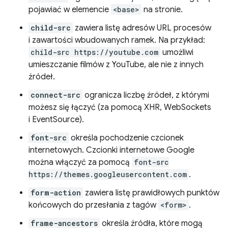
pojawiać w elemencie
<base>
na stronie.
child-src
zawiera listę adresów URL procesów
i zawartości wbudowanych ramek. Na przykład:
child-src https://youtube.com
umożliwi
umieszczanie filmów z YouTube, ale nie z innych
źródeł.
connect-src
ogranicza liczbę źródeł, z którymi
możesz się łączyć (za pomocą XHR, WebSockets
i EventSource).
font-src
określa pochodzenie czcionek
internetowych. Czcionki internetowe Google
można włączyć za pomocą
font-src
https://themes.googleusercontent.com
.
form-action
zawiera listę prawidłowych punktów
końcowych do przesłania z tagów
<form>
.
frame-ancestors
określa źródła, które mogą