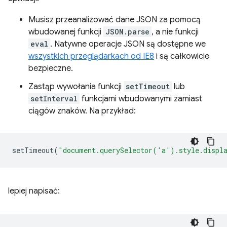
Musisz przeanalizować dane JSON za pomocą
wbudowanej funkcji
JSON.parse
, a nie funkcji
eval
. Natywne operacje JSON są dostępne we
wszystkich przeglądarkach od IE8
i są całkowicie
bezpieczne.
Zastąp wywołania funkcji
setTimeout
lub
setInterval
funkcjami wbudowanymi zamiast
ciągów znaków. Na przykład:
setTimeout
(
"document.querySelector('a').style.displ
lepiej napisać: