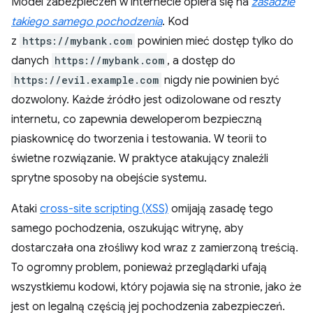
Model zabezpieczeń w internecie opiera się na
zasadzie
takiego samego pochodzenia
. Kod
z
https://mybank.com
powinien mieć dostęp tylko do
danych
https://mybank.com
, a dostęp do
https://evil.example.com
nigdy nie powinien być
dozwolony. Każde źródło jest odizolowane od reszty
internetu, co zapewnia deweloperom bezpieczną
piaskownicę do tworzenia i testowania. W teorii to
świetne rozwiązanie. W praktyce atakujący znaleźli
sprytne sposoby na obejście systemu.
Ataki
cross-site scripting (XSS)
omijają zasadę tego
samego pochodzenia, oszukując witrynę, aby
dostarczała ona złośliwy kod wraz z zamierzoną treścią.
To ogromny problem, ponieważ przeglądarki ufają
wszystkiemu kodowi, który pojawia się na stronie, jako że
jest on legalną częścią jej pochodzenia zabezpieczeń.