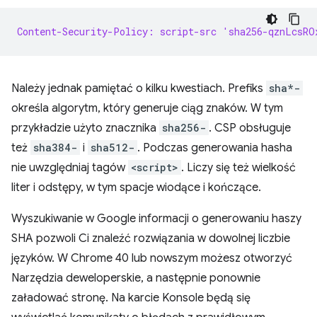
Content-Security-Policy: script-src 'sha256-qznLcsRO
Należy jednak pamiętać o kilku kwestiach. Prefiks
sha*-
określa algorytm, który generuje ciąg znaków. W tym
przykładzie użyto znacznika
sha256-
. CSP obsługuje
też
sha384-
i
sha512-
. Podczas generowania hasha
nie uwzględniaj tagów
<script>
. Liczy się też wielkość
liter i odstępy, w tym spacje wiodące i kończące.
Wyszukiwanie w Google informacji o generowaniu haszy
SHA pozwoli Ci znaleźć rozwiązania w dowolnej liczbie
języków. W Chrome 40 lub nowszym możesz otworzyć
Narzędzia deweloperskie, a następnie ponownie
załadować stronę. Na karcie Konsole będą się