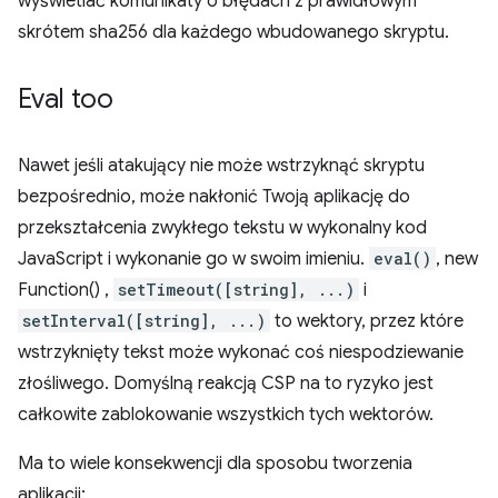
wyświetlać komunikaty o błędach z prawidłowym
skrótem sha256 dla każdego wbudowanego skryptu.
Eval too
Nawet jeśli atakujący nie może wstrzyknąć skryptu
bezpośrednio, może nakłonić Twoją aplikację do
przekształcenia zwykłego tekstu w wykonalny kod
JavaScript i wykonanie go w swoim imieniu.
eval()
, new
Function() ,
setTimeout([string], ...)
i
setInterval([string], ...)
to wektory, przez które
wstrzyknięty tekst może wykonać coś niespodziewanie
złośliwego. Domyślną reakcją CSP na to ryzyko jest
całkowite zablokowanie wszystkich tych wektorów.
Ma to wiele konsekwencji dla sposobu tworzenia
aplikacji: