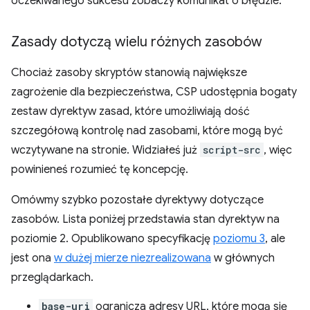
oczekiwanego sukcesu zobaczy komunikat o błędzie.
Zasady dotyczą wielu różnych zasobów
Chociaż zasoby skryptów stanowią największe
zagrożenie dla bezpieczeństwa, CSP udostępnia bogaty
zestaw dyrektyw zasad, które umożliwiają dość
szczegółową kontrolę nad zasobami, które mogą być
wczytywane na stronie. Widziałeś już
script-src
, więc
powinieneś rozumieć tę koncepcję.
Omówmy szybko pozostałe dyrektywy dotyczące
zasobów. Lista poniżej przedstawia stan dyrektyw na
poziomie 2. Opublikowano specyfikację
poziomu 3
, ale
jest ona
w dużej mierze niezrealizowana
w głównych
przeglądarkach.
base-uri
ogranicza adresy URL, które mogą się