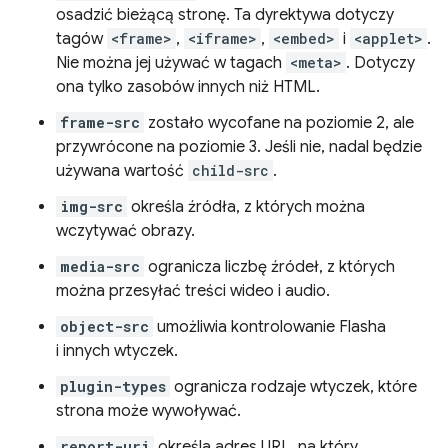
osadzić bieżącą stronę. Ta dyrektywa dotyczy
tagów
<frame>
,
<iframe>
,
<embed>
i
<applet>
.
Nie można jej używać w tagach
<meta>
. Dotyczy
ona tylko zasobów innych niż HTML.
frame-src
zostało wycofane na poziomie 2, ale
przywrócone na poziomie 3. Jeśli nie, nadal będzie
używana wartość
child-src
.
img-src
określa źródła, z których można
wczytywać obrazy.
media-src
ogranicza liczbę źródeł, z których
można przesyłać treści wideo i audio.
object-src
umożliwia kontrolowanie Flasha
i innych wtyczek.
plugin-types
ogranicza rodzaje wtyczek, które
strona może wywoływać.
report-uri
określa adres URL, na który