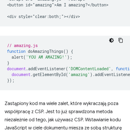
<button id="amazing">Am I amazing?</button>

// amazing.js
function
doAmazingThings
()
{
alert
(
'YOU AM AMAZING!'
);
}
document
.
addEventListener
(
'DOMContentLoaded'
,
functi
document
.
getElementById
(
'amazing'
).
addEventListene
});
Zastąpiony kod ma wiele zalet, które wykraczają poza
współpracę z CSP. Jest to już sprawdzona metoda
niezależnie od tego, jak używasz CSP. Wstawianie kodu
JavaScript w ciele dokumentu miesza ze sobą strukturę