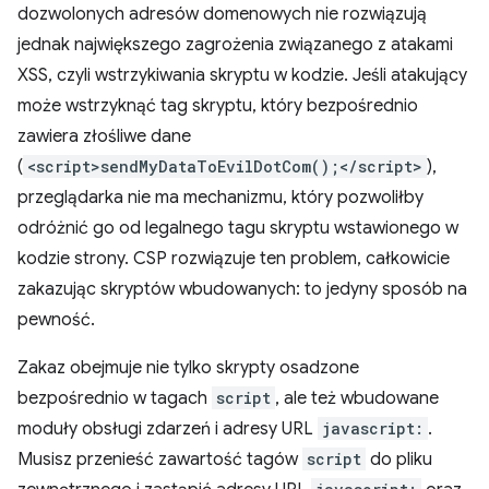
dozwolonych adresów domenowych nie rozwiązują
jednak największego zagrożenia związanego z atakami
XSS, czyli wstrzykiwania skryptu w kodzie. Jeśli atakujący
może wstrzyknąć tag skryptu, który bezpośrednio
zawiera złośliwe dane
(
<script>sendMyDataToEvilDotCom();</script>
),
przeglądarka nie ma mechanizmu, który pozwoliłby
odróżnić go od legalnego tagu skryptu wstawionego w
kodzie strony. CSP rozwiązuje ten problem, całkowicie
zakazując skryptów wbudowanych: to jedyny sposób na
pewność.
Zakaz obejmuje nie tylko skrypty osadzone
bezpośrednio w tagach
script
, ale też wbudowane
moduły obsługi zdarzeń i adresy URL
javascript:
.
Musisz przenieść zawartość tagów
script
do pliku