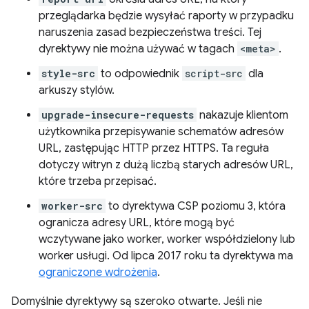
przeglądarka będzie wysyłać raporty w przypadku
naruszenia zasad bezpieczeństwa treści. Tej
dyrektywy nie można używać w tagach
<meta>
.
style-src
to odpowiednik
script-src
dla
arkuszy stylów.
upgrade-insecure-requests
nakazuje klientom
użytkownika przepisywanie schematów adresów
URL, zastępując HTTP przez HTTPS. Ta reguła
dotyczy witryn z dużą liczbą starych adresów URL,
które trzeba przepisać.
worker-src
to dyrektywa CSP poziomu 3, która
ogranicza adresy URL, które mogą być
wczytywane jako worker, worker współdzielony lub
worker usługi. Od lipca 2017 roku ta dyrektywa ma
ograniczone wdrożenia
.
Domyślnie dyrektywy są szeroko otwarte. Jeśli nie