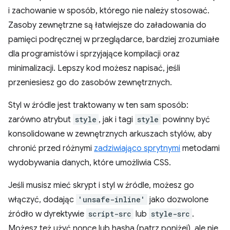
i zachowanie w sposób, którego nie należy stosować.
Zasoby zewnętrzne są łatwiejsze do załadowania do
pamięci podręcznej w przeglądarce, bardziej zrozumiałe
dla programistów i sprzyjające kompilacji oraz
minimalizacji. Lepszy kod możesz napisać, jeśli
przeniesiesz go do zasobów zewnętrznych.
Styl w źródle jest traktowany w ten sam sposób:
zarówno atrybut
style
, jak i tagi
style
powinny być
konsolidowane w zewnętrznych arkuszach stylów, aby
chronić przed różnymi
zadziwiająco sprytnymi
metodami
wydobywania danych, które umożliwia CSS.
Jeśli musisz mieć skrypt i styl w źródle, możesz go
włączyć, dodając
'unsafe-inline'
jako dozwolone
źródło w dyrektywie
script-src
lub
style-src
.
Możesz też użyć nonce lub hasha (patrz poniżej), ale nie