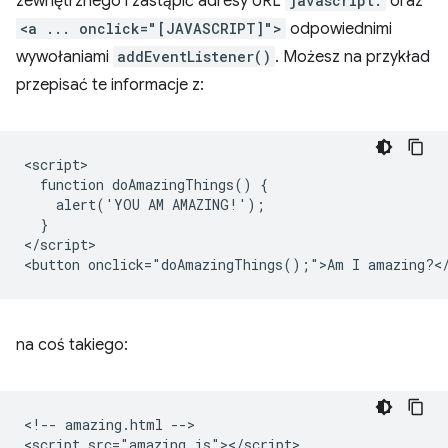
zewnętrznego i zastąpić adresy URL
javascript:
oraz
<a ... onclick="[JAVASCRIPT]">
odpowiednimi
wywołaniami
addEventListener()
. Możesz na przykład
przepisać te informacje z:
<script>

  function doAmazingThings() {

    alert('YOU AM AMAZING!');

  }

</script>

na coś takiego:
<!-- amazing.html -->

<script src="amazing.js"></script>
