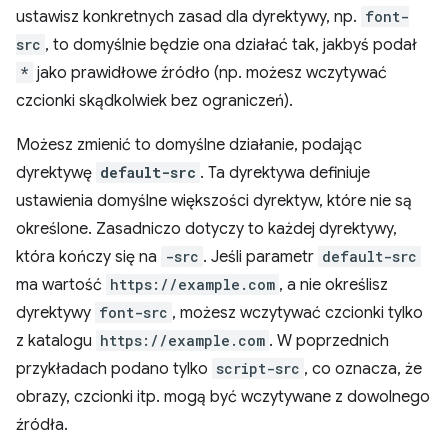
ustawisz konkretnych zasad dla dyrektywy, np.
font-
src
, to domyślnie będzie ona działać tak, jakbyś podał
*
jako prawidłowe źródło (np. możesz wczytywać
czcionki skądkolwiek bez ograniczeń).
Możesz zmienić to domyślne działanie, podając
dyrektywę
default-src
. Ta dyrektywa definiuje
ustawienia domyślne większości dyrektyw, które nie są
określone. Zasadniczo dotyczy to każdej dyrektywy,
która kończy się na
-src
. Jeśli parametr
default-src
ma wartość
https://example.com
, a nie określisz
dyrektywy
font-src
, możesz wczytywać czcionki tylko
z katalogu
https://example.com
. W poprzednich
przykładach podano tylko
script-src
, co oznacza, że
obrazy, czcionki itp. mogą być wczytywane z dowolnego
źródła.