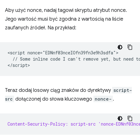
Aby użyć nonce, nadaj tagowi skryptu atrybut nonce.
Jego wartość musi być zgodna z wartością na liście
zaufanych źródeł. Na przykład:
<script nonce="EDNnf03nceIOfn39fn3e9h3sdfa">

  // Some inline code I can't remove yet, but need to
Teraz dodaj losowy ciąg znaków do dyrektywy
script-
src
dołączonej do słowa kluczowego
nonce-
.
Content-Security-Policy: script-src 'nonce-EDNnf03nc