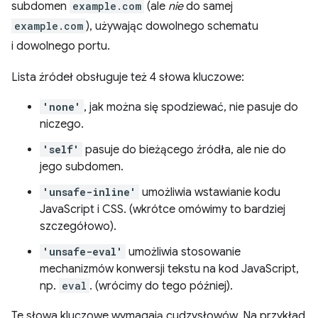
subdomen
example.com
(ale
nie
do samej
example.com
), używając dowolnego schematu
i dowolnego portu.
Lista źródeł obsługuje też 4 słowa kluczowe:
'none'
, jak można się spodziewać, nie pasuje do
niczego.
'self'
pasuje do bieżącego źródła, ale nie do
jego subdomen.
'unsafe-inline'
umożliwia wstawianie kodu
JavaScript i CSS. (wkrótce omówimy to bardziej
szczegółowo).
'unsafe-eval'
umożliwia stosowanie
mechanizmów konwersji tekstu na kod JavaScript,
np.
eval
. (wrócimy do tego później).
Te słowa kluczowe wymagają cudzysłowów. Na przykład