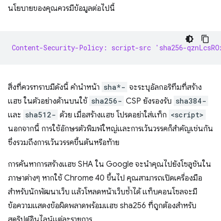
นโยบายของคุณควรมีข้อมูลต่อไปนี้
Content-Security-Policy: script-src 'sha256-qznLcsRO
สิ่งที่ควรทราบมีดังนี้ คำนำหน้า
sha*-
จะระบุอัลกอริทึมที่สร้าง
แฮช ในตัวอย่างด้านบนใช้
sha256-
CSP ยังรองรับ
sha384-
และ
sha512-
ด้วย เมื่อสร้างแฮช โปรดอย่าใส่แท็ก
<script>
นอกจากนี้ การใช้อักษรตัวพิมพ์ใหญ่และการเว้นวรรคก็สำคัญเช่นกัน
ซึ่งรวมถึงการเว้นวรรคขึ้นต้นหรือท้าย
การค้นหาการสร้างแฮช SHA ใน Google จะนําคุณไปยังโซลูชันใน
ภาษาต่างๆ หากใช้ Chrome 40 ขึ้นไป คุณสามารถเปิดเครื่องมือ
สำหรับนักพัฒนาเว็บ แล้วโหลดหน้าเว็บซ้ำได้ แท็บคอนโซลจะมี
ข้อความแสดงข้อผิดพลาดพร้อมแฮช sha256 ที่ถูกต้องสำหรับ
สคริปต์อินไลน์แต่ละรายการ