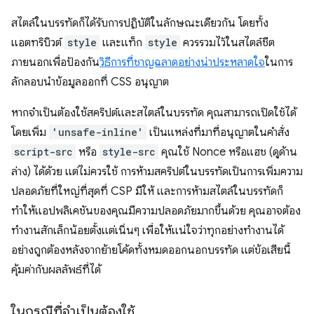
สไตล์ในบรรทัดก็ได้รับการปฏิบัติในลักษณะเดียวกัน โดยทั้ง
แอตทริบิวต์
style
และแท็ก
style
ควรรวมไว้ในสไตล์ชีต
ภายนอกเพื่อป้องกัน
วิธีการที่ชาญฉลาดอย่างน่าประหลาดใจ
ในการ
ลักลอบนำข้อมูลออกที่ CSS อนุญาต
หากจำเป็นต้องใช้สคริปต์และสไตล์ในบรรทัด คุณสามารถเปิดใช้ได้
โดยเพิ่ม
'unsafe-inline'
เป็นแหล่งที่มาที่อนุญาตในคำสั่ง
script-src
หรือ
style-src
คุณใช้ Nonce หรือแฮช (ดูด้าน
ล่าง) ได้ด้วย แต่ไม่ควรใช้ การห้ามสคริปต์ในบรรทัดเป็นการเพิ่มความ
ปลอดภัยที่ใหญ่ที่สุดที่ CSP มีให้ และการห้ามสไตล์ในบรรทัดก็
ทำให้แอปพลิเคชันของคุณมีความปลอดภัยมากขึ้นด้วย คุณอาจต้อง
ทํางานสักเล็กน้อยตั้งแต่เนิ่นๆ เพื่อให้แน่ใจว่าทุกอย่างทํางานได้
อย่างถูกต้องหลังจากย้ายโค้ดทั้งหมดออกนอกบรรทัด แต่ข้อเสียนี้
คุ้มค่ากับผลลัพธ์ที่ได้
ในกรณีที่จำเป็นต้องใช้