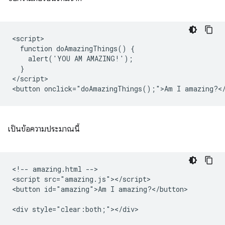
<script>

  function doAmazingThings() {

    alert('YOU AM AMAZING!');

  }

</script>

เป็นข้อความประมาณนี้
<!-- amazing.html -->

<script src="amazing.js"></script>

<button id="amazing">Am I amazing?</button>
