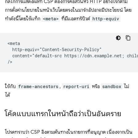
กลไกการแสดงผลที่ CSP ต้องการคือส่วนหัว HTTP อย่างไรก็ตาม
การตั้งค่านโยบายในหน้าเว็บโดยตรงในมาร์กอัปอาจมีประโยชน์ โดย
ทําดังนี้โดยใช้แท็ก
<meta>
ที่มีแอตทริบิวต์
http-equiv
<meta

  http-equiv="Content-Security-Policy"

  content="default-src https://cdn.example.net; chil
ใช้กับ
frame-ancestors
,
report-uri
หรือ
sandbox
ไม่
ได้
โค้ดแบบแทรกในหน้าถือว่าเป็นอันตราย
โปรดทราบว่า CSP อิงตามต้นทางในรายการที่อนุญาต เนื่องจากเป็น