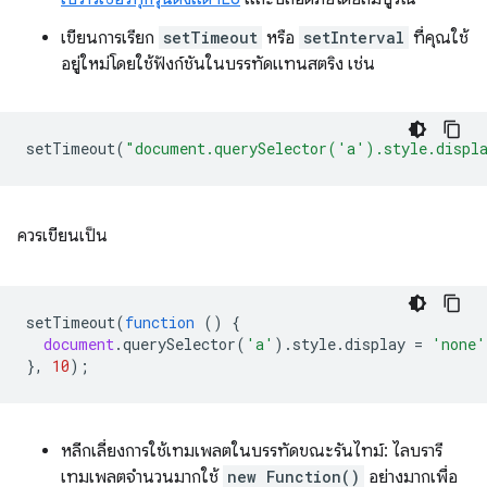
เขียนการเรียก
setTimeout
หรือ
setInterval
ที่คุณใช้
อยู่ใหม่โดยใช้ฟังก์ชันในบรรทัดแทนสตริง เช่น
setTimeout
(
"document.querySelector('a').style.displ
ควรเขียนเป็น
setTimeout
(
function
()
{
document
.
querySelector
(
'a'
).
style
.
display
=
'none'
},
10
);
หลีกเลี่ยงการใช้เทมเพลตในบรรทัดขณะรันไทม์: ไลบรารี
เทมเพลตจำนวนมากใช้
new Function()
อย่างมากเพื่อ