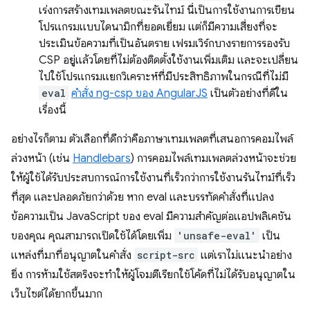
เร่งการสร้างเทมเพลตขณะรันไทม์ นี่เป็นการใช้งานการเขียน
โปรแกรมแบบไดนามิกที่ยอดเยี่ยม แต่ก็มีความเสี่ยงที่จะ
ประเมินข้อความที่เป็นอันตราย เฟรมเวิร์กบางรายการรองรับ
CSP อยู่แล้วโดยที่ไม่ต้องติดตั้งใช้งานเพิ่มเติม และจะเปลี่ยน
ไปใช้โปรแกรมแยกวิเคราะห์ที่มีประสิทธิภาพในกรณีที่ไม่มี
eval
คำสั่ง ng-csp ของ AngularJS
เป็นตัวอย่างที่ดีใน
เรื่องนี้
อย่างไรก็ตาม ตัวเลือกที่ดีกว่าคือภาษาเทมเพลตที่เสนอการคอมไพล์
ล่วงหน้า (เช่น
Handlebars
) การคอมไพล์เทมเพลตล่วงหน้าจะช่วย
ให้ผู้ใช้ได้รับประสบการณ์การใช้งานที่เร็วกว่าการใช้งานรันไทม์ที่เร็ว
ที่สุด และปลอดภัยกว่าด้วย หาก eval และบรรทัดคำสั่งที่แปลง
ข้อความเป็น JavaScript ของ eval มีความสำคัญต่อแอปพลิเคชัน
ของคุณ คุณสามารถเปิดใช้ได้โดยเพิ่ม
'unsafe-eval'
เป็น
แหล่งที่มาที่อนุญาตในคำสั่ง
script-src
แต่เราไม่แนะนำอย่าง
ยิ่ง การห้ามใช้สตริงจะทำให้ผู้โจมตีเรียกใช้โค้ดที่ไม่ได้รับอนุญาตใน
เว็บไซต์ได้ยากขึ้นมาก