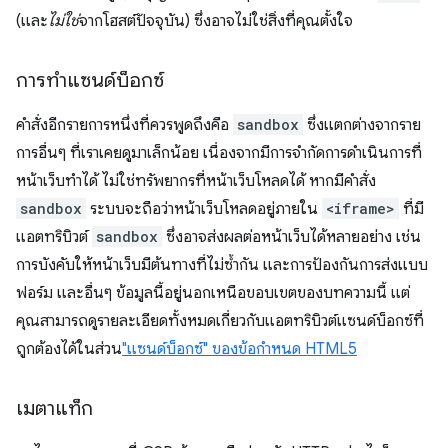
(และ
ไม่ใช่
จากโฮสต์ปัจจุบัน) ซึ่งอาจไม่ใช่สิ่งที่คุณตั้งใจ
การทำแซนด์บ็อกซ์
คำสั่งอีกรายการหนึ่งที่ควรพูดถึงคือ
sandbox
ซึ่งแตกต่างจากราย
การอื่นๆ ที่เราเคยดูมาเล็กน้อย เนื่องจากมีการจํากัดการดําเนินการที่
หน้าเว็บทําได้ ไม่ใช่ทรัพยากรที่หน้าเว็บโหลดได้ หากมีคำสั่ง
sandbox
ระบบจะถือว่าหน้าเว็บโหลดอยู่ภายใน
<iframe>
ที่มี
แอตทริบิวต์
sandbox
ซึ่งอาจส่งผลต่อหน้าเว็บได้หลายอย่าง เช่น
การบังคับให้หน้าเว็บมีต้นทางที่ไม่ซ้ำกัน และการป้องกันการส่งแบบ
ฟอร์ม และอื่นๆ ข้อมูลนี้อยู่นอกเหนือขอบเขตของบทความนี้ แต่
คุณสามารถดูรายละเอียดทั้งหมดเกี่ยวกับแอตทริบิวต์แซนด์บ็อกซ์ที่
ถูกต้องได้ในส่วน
"แซนด์บ็อกซ์" ของข้อกำหนด HTML5
เมตาแท็ก