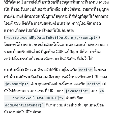
วิธีที่ชัดเจนในการสั่งให้เบราว์เซอร์ถือว่าชุดทรัพยากรที่เฉพาะเจาะจง
เป็นที่ยอมรับและปฏิเสธส่วนที่เหลือ อย่างไรก็ตาม รายการที่อนุญาต
ตามต้นทางไม่สามารถแก้ปัญหาภัยคุกคามที่สำคัญที่สุดที่เกิดจากการ
โจมตี XSS ซึ่งก็คือ การส่งสคริปต์ในบรรทัด หากผู้โจมตีสามารถ
แทรกแท็กสคริปต์ที่มีเพย์โหลดที่เป็นอันตราย
(
<script>sendMyDataToEvilDotCom();</script>
)
โดยตรงได้ เบราว์เซอร์จะไม่มีกลไกในการแยกแยะแท็กดังกล่าวออก
จากแท็กสคริปต์อินไลน์ที่ถูกต้อง CSP แก้ปัญหานี้ด้วยการห้าม
สคริปต์ในบรรทัดทั้งหมด เนื่องจากเป็นวิธีเดียวที่มั่นใจได้
การห้ามนี้ไม่เพียงรวมถึงสคริปต์ที่ฝังอยู่ในแท็ก
script
โดยตรง
เท่านั้น แต่ยังรวมถึงตัวแฮนเดิลเหตุการณ์ในบรรทัดและ URL ของ
javascript:
ด้วย คุณจะต้องย้ายเนื้อหาของแท็ก
script
ไป
ยังไฟล์ภายนอก และแทนที่ URL ของ
javascript:
และ
<a
... onclick="[JAVASCRIPT]">
ด้วยคําเรียก
addEventListener()
ที่เหมาะสม ตัวอย่างเช่น คุณอาจเขียน
ข้อความต่อไปนี้ใหม่จาก