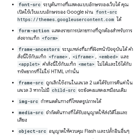
font-src
ระบุต้นทางที่แสดงแบบอักษรของเว็บได้ คุณ
เปิดใช้เว็บแบบอักษรของ Google ผ่าน
font-src
https://themes.googleusercontent.com
ได้
form-action
แสดงรายการปลายทางที่ถูกต้องสำหรับการ
ส่งจากแท็ก
<form>
frame-ancestors
ระบุแหล่งที่มาที่ฝังหน้าปัจจุบันได้ คำ
สั่งนี้ใช้กับแท็ก
<frame>
,
<iframe>
,
<embed>
และ
<applet>
คำสั่งนี้ใช้กับแท็ก
<meta>
ไม่ได้และใช้ได้กับ
ทรัพยากรที่ไม่ใช่ HTML เท่านั้น
frame-src
ถูกเลิกใช้งานในเลเวล 2 แต่ได้รับการคืนค่าใน
เลเวล 3 หากไม่มี
child-src
จะยังคงแสดงเหมือนเดิม
img-src
กำหนดต้นทางที่โหลดรูปภาพได้
media-src
จำกัดต้นทางที่ได้รับอนุญาตให้ส่งวิดีโอและ
เสียง
object-src
อนุญาตให้ควบคุม Flash และปลั๊กอินอื่นๆ