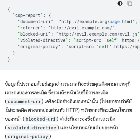
{
"csp-report":
{
"document-uri":
"
http
:
//
example
.
org
/
page
.
html
",
    "
referrer
": "
http
://
evil
.
example
.
com
/
",
    "
blocked-uri
": "
http
://
evil
.
example
.
com
/
evil
.
js
    "
violated-directive
": "
script-src
'self'
https
:/
    "
original-policy
": "
script-src
'self'
https
://
ap
}
}
ข้อมูลนี้ประกอบด้วยข้อมูลจำนวนมากที่จะช่วยคุณติดตามสาเหตุที่
เจาะจงของการละเมิด ซึ่งรวมถึงหน้าเว็บที่มีการละเมิด
(
document-uri
) เครื่องมืออ้างอิงของหน้านั้น (โปรดทราบว่าคีย์
ไม่
สะกดผิด ต่างจากช่องส่วนหัว HTTP) ทรัพยากรที่ละเมิดนโยบาย
ของหน้า (
blocked-uri
) คำสั่งที่เจาะจงซึ่งมีการละเมิด
(
violated-directive
) และนโยบายฉบับเต็มของหน้า
(
original-policy
)