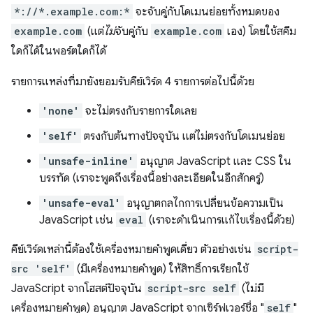
*://*.example.com:*
จะจับคู่กับโดเมนย่อยทั้งหมดของ
example.com
(แต่
ไม่
จับคู่กับ
example.com
เอง) โดยใช้สคีม
ใดก็ได้ในพอร์ตใดก็ได้
รายการแหล่งที่มายังยอมรับคีย์เวิร์ด 4 รายการต่อไปนี้ด้วย
'none'
จะไม่ตรงกับรายการใดเลย
'self'
ตรงกับต้นทางปัจจุบัน แต่ไม่ตรงกับโดเมนย่อย
'unsafe-inline'
อนุญาต JavaScript และ CSS ใน
บรรทัด (เราจะพูดถึงเรื่องนี้อย่างละเอียดในอีกสักครู่)
'unsafe-eval'
อนุญาตกลไกการเปลี่ยนข้อความเป็น
JavaScript เช่น
eval
(เราจะดำเนินการแก้ไขเรื่องนี้ด้วย)
คีย์เวิร์ดเหล่านี้ต้องใช้เครื่องหมายคำพูดเดี่ยว ตัวอย่างเช่น
script-
src 'self'
(มีเครื่องหมายคำพูด) ให้สิทธิ์การเรียกใช้
JavaScript จากโฮสต์ปัจจุบัน
script-src self
(ไม่มี
เครื่องหมายคำพูด) อนุญาต JavaScript จากเซิร์ฟเวอร์ชื่อ "
self
"