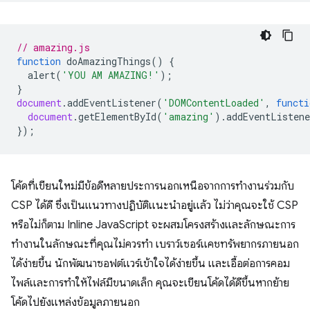
// amazing.js
function
doAmazingThings
()
{
alert
(
'YOU AM AMAZING!'
);
}
document
.
addEventListener
(
'DOMContentLoaded'
,
functi
document
.
getElementById
(
'amazing'
).
addEventListene
});
โค้ดที่เขียนใหม่มีข้อดีหลายประการนอกเหนือจากการทํางานร่วมกับ
CSP ได้ดี ซึ่งเป็นแนวทางปฏิบัติแนะนำอยู่แล้ว ไม่ว่าคุณจะใช้ CSP
หรือไม่ก็ตาม Inline JavaScript จะผสมโครงสร้างและลักษณะการ
ทำงานในลักษณะที่คุณไม่ควรทำ เบราว์เซอร์แคชทรัพยากรภายนอก
ได้ง่ายขึ้น นักพัฒนาซอฟต์แวร์เข้าใจได้ง่ายขึ้น และเอื้อต่อการคอม
ไพล์และการทำให้ไฟล์มีขนาดเล็ก คุณจะเขียนโค้ดได้ดีขึ้นหากย้าย
โค้ดไปยังแหล่งข้อมูลภายนอก