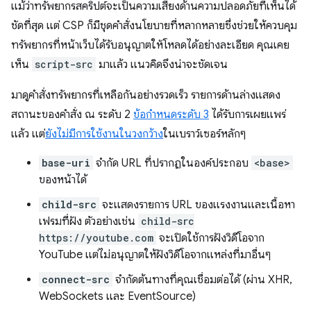
แม้ว่าทรัพยากรสคริปต์จะเป็นความเสี่ยงด้านความปลอดภัยที่เห็นได้
ชัดที่สุด แต่ CSP ก็มีชุดคำสั่งนโยบายที่หลากหลายซึ่งช่วยให้ควบคุม
ทรัพยากรที่หน้าเว็บได้รับอนุญาตให้โหลดได้อย่างละเอียด คุณเคย
เห็น
script-src
มาแล้ว แนวคิดจึงน่าจะชัดเจน
มาดูคำสั่งทรัพยากรที่เหลือกันอย่างรวดเร็ว รายการด้านล่างแสดง
สถานะของคําสั่ง ณ ระดับ 2
ข้อกําหนดระดับ 3
ได้รับการเผยแพร่
แล้ว แต่
ยังไม่มีการใช้งานในวงกว้าง
ในเบราว์เซอร์หลักๆ
base-uri
จำกัด URL ที่ปรากฏในองค์ประกอบ
<base>
ของหน้าได้
child-src
จะแสดงรายการ URL ของแรงงานและเนื้อหา
เฟรมที่ฝัง ตัวอย่างเช่น
child-src
https://youtube.com
จะเปิดใช้การฝังวิดีโอจาก
YouTube แต่ไม่อนุญาตให้ฝังวิดีโอจากแหล่งที่มาอื่นๆ
connect-src
จำกัดต้นทางที่คุณเชื่อมต่อได้ (ผ่าน XHR,
WebSockets และ EventSource)