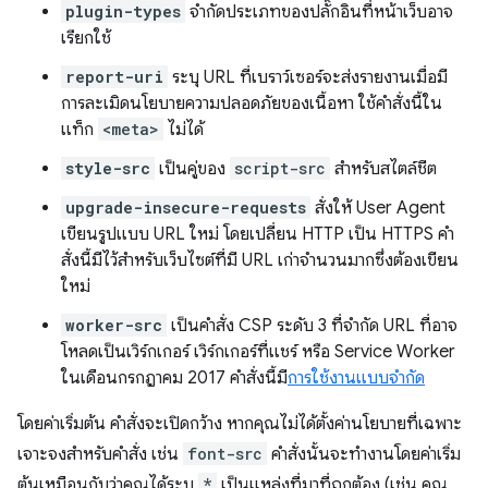
plugin-types
จำกัดประเภทของปลั๊กอินที่หน้าเว็บอาจ
เรียกใช้
report-uri
ระบุ URL ที่เบราว์เซอร์จะส่งรายงานเมื่อมี
การละเมิดนโยบายความปลอดภัยของเนื้อหา ใช้คําสั่งนี้ใน
แท็ก
<meta>
ไม่ได้
style-src
เป็นคู่ของ
script-src
สำหรับสไตล์ชีต
upgrade-insecure-requests
สั่งให้ User Agent
เขียนรูปแบบ URL ใหม่ โดยเปลี่ยน HTTP เป็น HTTPS คำ
สั่งนี้มีไว้สำหรับเว็บไซต์ที่มี URL เก่าจํานวนมากซึ่งต้องเขียน
ใหม่
worker-src
เป็นคำสั่ง CSP ระดับ 3 ที่จำกัด URL ที่อาจ
โหลดเป็นเวิร์กเกอร์ เวิร์กเกอร์ที่แชร์ หรือ Service Worker
ในเดือนกรกฎาคม 2017 คำสั่งนี้มี
การใช้งานแบบจำกัด
โดยค่าเริ่มต้น คำสั่งจะเปิดกว้าง หากคุณไม่ได้ตั้งค่านโยบายที่เฉพาะ
เจาะจงสำหรับคำสั่ง เช่น
font-src
คำสั่งนั้นจะทำงานโดยค่าเริ่ม
ต้นเหมือนกับว่าคุณได้ระบุ
*
เป็นแหล่งที่มาที่ถูกต้อง (เช่น คุณ