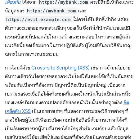
เดียวกัน
โค้ดจาก
https://mybank.com
ควรมีสิทธิ์เข้าถึงเฉพาะ
ข้อมูลของ
https://mybank.com
และ
https://evil.example.com
ไม่ควรได้รับสิทธิ์เข้าถึง แต่ละ
ต้นทางจะแยกออกจากส่วนอื่นๆ ของเว็บ จึงทำให้นักพัฒนาแอปมี
แซนด์บ็อกซ์ที่ปลอดภัยในการสร้างและทดสอบ ในทางทฤษฎีแล้ว
แนวคิดนี้ยอดเยี่ยมมาก ในทางปฏิบัติแล้ว ผู้โจมตีค้นพบวิธีอันชาญ
ฉลาดในการแทรกแซงระบบ
การโจมตีด้วย
Cross-site Scripting (XSS)
เช่น การข้ามนโยบาย
ต้นทางเดียวกันโดยการหลอกลวงเว็บไซต์ให้แสดงโค้ดที่เป็นอันตราย
พร้อมกับเนื้อหาที่ต้องการ ปัญหานี้ถือเป็นปัญหาใหญ่ เนื่องจาก
เบราว์เซอร์จะเชื่อถือโค้ดทั้งหมดที่แสดงในหน้าเว็บว่าเป็นส่วนหนึ่ง
ของแหล่งที่มาของความปลอดภัยของหน้าเว็บนั้นอย่างถูกต้อง
ชีต
เคล็ดลับ XSS
เป็นเอกสารเก่าๆ ที่แสดงภาพรวมของวิธีการต่างๆ ที่
อาจใช้โดยผู้โจมตีเพื่อละเมิดความน่าเชื่อถือนี้ด้วยการแทรกโค้ดที่
เป็นอันตราย หากผู้โจมตีแทรกโค้ด
ใดๆ
สำเร็จ เกมก็จบแล้ว ข้อมูล
เซสชันของผู้ใช้จะเสียไปและข้อมูลที่ต้องเก็บเป็นความลับจะถูกส่ง