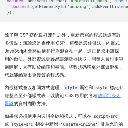
document
.
addEventListener
(
'DOMContentLoaded'
,
functi
document
.
getElementById
(
'amazing'
).
addEventListene
});
除了與 CSP 搭配良好運作之外，重新撰寫的程式碼還有許
多優點；無論您是否使用 CSP，這都是最佳做法。內嵌式
JavaScript 會將結構和行為混合在一起，這正是您不該採
用的做法。外部資源更容易讓瀏覽器快取，開發人員也更容
易瞭解，且有助於編譯和精簡。將程式碼移至外部資源後，
您就能編寫出更優質的程式碼。
內嵌樣式會以相同方式處理：
style
屬性和
style
標記都
應整合至外部樣式表，以防範 CSS 啟用的各種
聰明到令人
驚訝
的資料擷取方法。
如果您必須使用內嵌指令碼和樣式，可以在
script-src
或
style-src
指令中新增
'unsafe-inline'
做為允許的