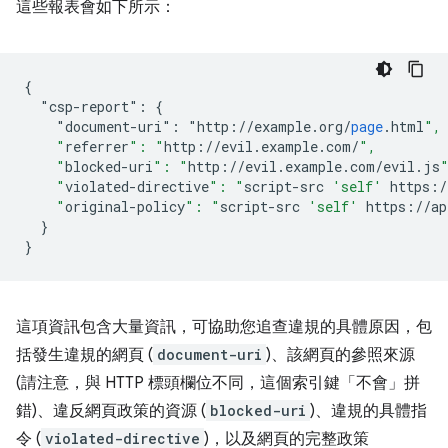
這些報表會如下所示：
{
"csp-report":
{
"document-uri":
"
http
:
//
example
.
org
/
page
.
html
",
    "
referrer
": "
http
://
evil
.
example
.
com
/
",
    "
blocked-uri
": "
http
://
evil
.
example
.
com
/
evil
.
js
    "
violated-directive
": "
script-src
'self'
https
:/
    "
original-policy
": "
script-src
'self'
https
://
ap
}
}
這項資訊包含大量資訊，可協助您追查違規的具體原因，包
括發生違規的網頁 (
document-uri
)、該網頁的參照來源
(請注意，與 HTTP 標頭欄位不同，這個索引鍵「不會」
拼
錯)、違反網頁政策的資源 (
blocked-uri
)、違規的具體指
令 (
violated-directive
)，以及網頁的完整政策