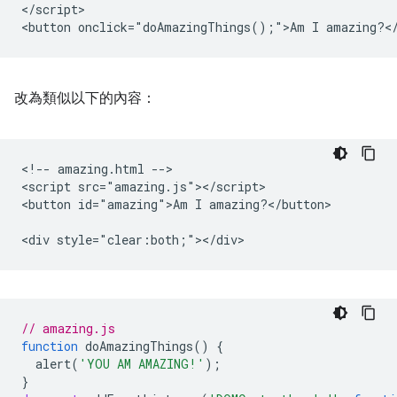
</script>

改為類似以下的內容：
<!-- amazing.html -->

<script src="amazing.js"></script>

<button id="amazing">Am I amazing?</button>

// amazing.js
function
doAmazingThings
()
{
alert
(
'YOU AM AMAZING!'
);
}