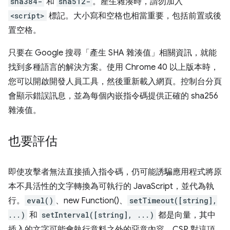
sha384-
和
sha512-
。產生雜湊時，請勿加入
<script>
標記。大小寫和空格也相當重要，包括前置或後
置空格。
只要在 Google 搜尋「產生 SHA 雜湊值」相關資訊，就能
找到多種語言的解決方案。使用 Chrome 40 以上版本時，
您可以開啟開發人員工具，然後重新載入網頁。控制台分頁
會顯示錯誤訊息，並為每個內嵌指令碼提供正確的 sha256
雜湊值。
也要評估
即使攻擊者無法直接插入指令碼，仍可能誘騙應用程式將原
本不具活性的文字轉換為可執行的 JavaScript，並代為執
行。
eval()
、new Function()、
setTimeout([string],
...)
和
setInterval([string], ...)
都是向量，其中
插入的文字可能會執行意料之外的惡意內容。CSP 對這項