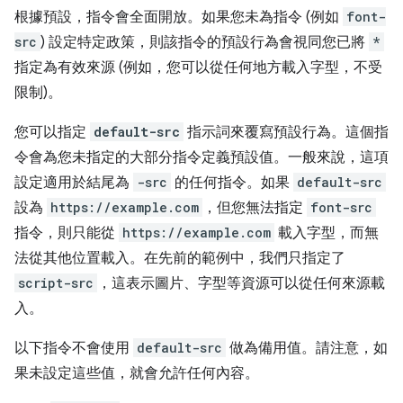
根據預設，指令會全面開放。如果您未為指令 (例如
font-
src
) 設定特定政策，則該指令的預設行為會視同您已將
*
指定為有效來源 (例如，您可以從任何地方載入字型，不受
限制)。
您可以指定
default-src
指示詞來覆寫預設行為。這個指
令會為您未指定的大部分指令定義預設值。一般來說，這項
設定適用於結尾為
-src
的任何指令。如果
default-src
設為
https://example.com
，但您無法指定
font-src
指令，則只能從
https://example.com
載入字型，而無
法從其他位置載入。在先前的範例中，我們只指定了
script-src
，這表示圖片、字型等資源可以從任何來源載
入。
以下指令不會使用
default-src
做為備用值。請注意，如
果未設定這些值，就會允許任何內容。