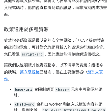
其他來源載入指令碼。當聰明的攻擊者成功在您的網站中植
入程式碼時，他們會直接看到錯誤訊息，而非預期的成功畫
面。
政策適用於多種資源
雖然指令碼資源是最明顯的安全性風險，但 CSP 提供豐富
的政策指示集，可針對允許網頁載入的資源進行精細控管。
您已看過
script-src
，因此應該能清楚瞭解這個概念。
讓我們快速瀏覽其他資源指令。以下清單代表第 2 級指令
的狀態。
第 3 級規格
已發布，但在主要瀏覽器中
幾乎未實
作
。
base-uri
會限制網頁
<base>
元素中可顯示的網
址。
child-src
會列出 worker 和嵌入式框架內容的網
址。舉例來說，
child-src https://youtube.com