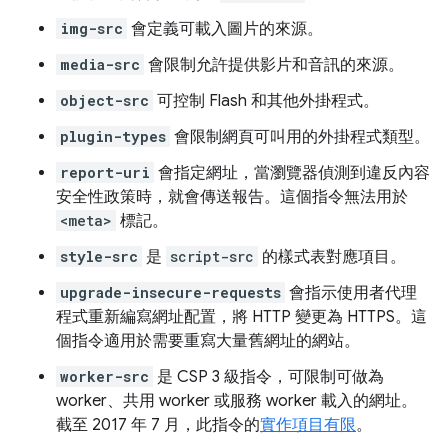
img-src
會定義可載入圖片的來源。
media-src
會限制允許提供影片和音訊的來源。
object-src
可控制 Flash 和其他外掛程式。
plugin-types
會限制網頁可叫用的外掛程式類型。
report-uri
會指定網址，當瀏覽器偵測到違反內容
安全性政策時，就會傳送報告。這個指令無法用於
<meta>
標記。
style-src
是
script-src
的樣式表對應項目。
upgrade-insecure-requests
會指示使用者代理
程式重新編寫網址配置，將 HTTP 變更為 HTTPS。這
個指令適用於需要重寫大量舊網址的網站。
worker-src
是 CSP 3 級指令，可限制可做為
worker、共用 worker 或服務 worker 載入的網址。
截至 2017 年 7 月，此指令的
實作項目有限
。