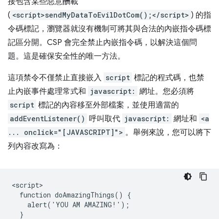
接包含某些惡意酬載
(
<script>sendMyDataToEvilDotCom();</script>
) 的指
令碼標記，瀏覽器就沒有機制可將其與合法的內嵌指令碼標
記區分開。CSP 會完全禁止內嵌指令碼，以解決這個問
題。這是確保安全性的唯一方法。
這項禁令不僅禁止直接嵌入
script
標記的程式碼，也禁
止內嵌事件處理常式和
javascript:
網址。您必須將
script
標記的內容移至外部檔案，並使用適當的
addEventListener()
呼叫取代
javascript:
網址和
<a
... onclick="[JAVASCRIPT]">
。舉例來說，您可以將下
列內容改寫為：
<script>

  function doAmazingThings() {

    alert('YOU AM AMAZING!');

  }
