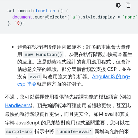
setTimeout
(
function
()
{
document
.
querySelector
(
'a'
).
style
.
display
=
'none'
},
10
);
避免在執行階段使用內嵌範本：許多範本庫會大量使
用
new Function()
，以便在執行階段加快範本產生
的速度。這是動態程式設計的實用應用程式，但會評
估惡意文字的風險。部分架構會預設支援 CSP，並在
沒有
eval
時改用強大的剖析器。
AngularJS 的 ng-
csp 指令
就是這方面的好例子。
不過，您可以選擇使用提供預先編譯功能的模板語言 (例如
Handlebars
)。預先編譯範本可讓使用者體驗更快，甚至比
最快的執行階段實作更快，而且更安全。如果 eval 和其文
字轉 JavaScript 的兄弟皆對應用程式至關重要，您可以在
script-src
指示中將
'unsafe-eval'
新增為允許的來