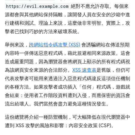
https://evil.example.com
絕對不應允許存取。每個來
源都會與其他網站保持隔離，讓開發人員在安全的沙箱中進
行建構和測試。理論上來說，這麼做非常明智。實際上，攻
擊者已找到巧妙的方法來破壞系統。
舉例來說，
跨網站指令碼攻擊 (XSS)
會誘騙網站在傳送預期
內容時一併傳送惡意程式碼，藉此規避相同來源政策。這會
造成嚴重問題，因為瀏覽器會將網頁上顯示的所有程式碼視
為該網頁安全來源的合法部分。
XSS 速查表
是舊版，但仍可
代表攻擊者可能用來透過注入惡意程式碼違反這項信任機制
的各種方法。如果攻擊者成功插入「任何」
程式碼，遊戲就
會結束：使用者工作階段資料遭到入侵，而應保密的資訊會
流出給壞人。我們當然會盡力避免這種情況發生。
這份總覽將介紹一種防禦機制，可大幅降低在現代瀏覽器中
遭到 XSS 攻擊的風險和影響：內容安全政策 (CSP)。