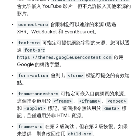
會允許嵌入 YouTube 影片，但不允許嵌入其他來源的
影片。
connect-src
會限制您可以連線的來源 (透過
XHR、WebSocket 和 EventSource)。
font-src
可指定可提供網路字型的來源。您可以透
過
font-src
https://themes.googleusercontent.com
啟用
Google 的網路字型。
form-action
會列出
<form>
標記可提交的有效端
點。
frame-ancestors
可指定可嵌入目前網頁的來源。
這個指令適用於
<frame>
、
<iframe>
、
<embed>
和
<applet>
標記。這個指令無法用於
<meta>
標
記，且僅適用於非 HTML 資源。
frame-src
在第 2 級淘汰，但在第 3 級恢復。如果
未提供，則會改回使用
child-src
。