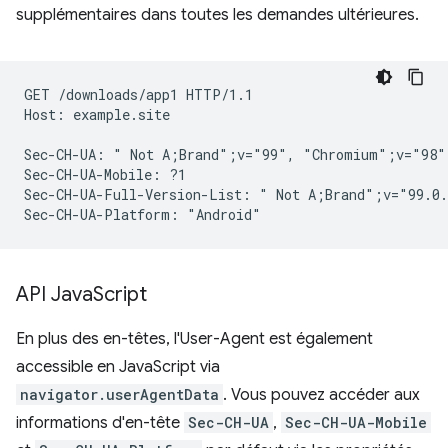
supplémentaires dans toutes les demandes ultérieures.
GET /downloads/app1 HTTP/1.1

Host: example.site

Sec-CH-UA: " Not A;Brand";v="99", "Chromium";v="98"
Sec-CH-UA-Mobile: ?1

Sec-CH-UA-Full-Version-List: " Not A;Brand";v="99.0.
API Java
Script
En plus des en-têtes, l'User-Agent est également
accessible en JavaScript via
navigator.userAgentData
. Vous pouvez accéder aux
informations d'en-tête
Sec-CH-UA
,
Sec-CH-UA-Mobile