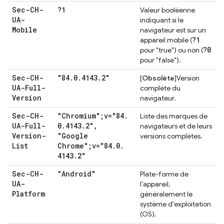
Sec-CH-
?1
Valeur booléenne
UA-
indiquant si le
Mobile
navigateur est sur un
?1
appareil mobile (
?0
pour "true") ou non (
pour "false").
Sec-CH-
"84
.
0
.
4143
.
2"
[
Obsolète
]Version
UA-Full-
complète du
Version
navigateur.
Sec-CH-
"Chromium";v="84
.
Liste des marques de
UA-Full-
0
.
4143
.
2"
,
navigateurs et de leurs
Version-
"Google
versions complètes.
List
Chrome";v="84
.
0
.
4143
.
2"
Sec-CH-
"Android"
Plate-forme de
UA-
l'appareil,
Platform
généralement le
système d'exploitation
(OS).