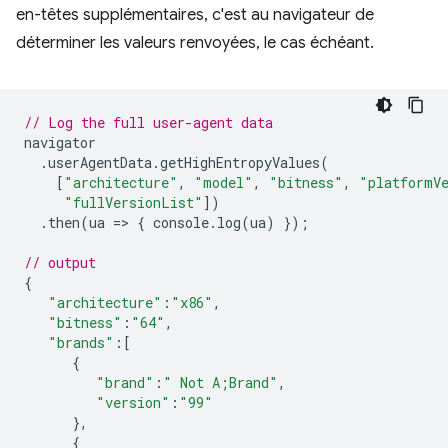
en-têtes supplémentaires, c'est au navigateur de
déterminer les valeurs renvoyées, le cas échéant.
// Log the full user-agent data
navigator
.
userAgentData
.
getHighEntropyValues
(
[
"architecture"
,
"model"
,
"bitness"
,
"platformV
"fullVersionList"
])
.
then
(
ua
=
>
{
console
.
log
(
ua
)
});
// output
{
"architecture"
:
"x86"
,
"bitness"
:
"64"
,
"brands"
:
[
{
"brand"
:
" Not A;Brand"
,
"version"
:
"99"
},
{