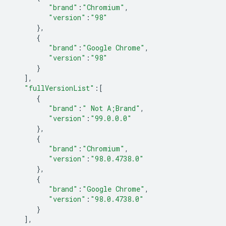
"brand"
:
"Chromium"
,
"version"
:
"98"
},
{
"brand"
:
"Google Chrome"
,
"version"
:
"98"
}
],
"fullVersionList"
:
[
{
"brand"
:
" Not A;Brand"
,
"version"
:
"99.0.0.0"
},
{
"brand"
:
"Chromium"
,
"version"
:
"98.0.4738.0"
},
{
"brand"
:
"Google Chrome"
,
"version"
:
"98.0.4738.0"
}
],