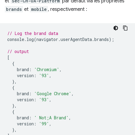
et
Sec-CH-UA-Platform
par défaut via les propriétés
brands
et
mobile
, respectivement :
// Log the brand data
console
.
log
(
navigator
.
userAgentData
.
brands
);
// output
[
{
brand
:
'Chromium'
,
version
:
'93'
,
},
{
brand
:
'Google Chrome'
,
version
:
'93'
,
},
{
brand
:
' Not;A Brand'
,
version
:
'99'
,
},