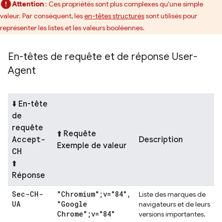
Attention
: Ces propriétés sont plus complexes qu'une simple
valeur. Par conséquent, les
en-têtes structurés
sont utilisés pour
représenter les listes et les valeurs booléennes.
En-têtes de requête et de réponse User-
Agent
⬇️ En-tête
de
requête
⬆️ Requête
Accept-
Description
Exemple de valeur
CH
⬆️
Réponse
Sec-CH-
"Chromium";v="84"
,
Liste des marques de
UA
"Google
navigateurs et de leurs
Chrome";v="84"
versions importantes.