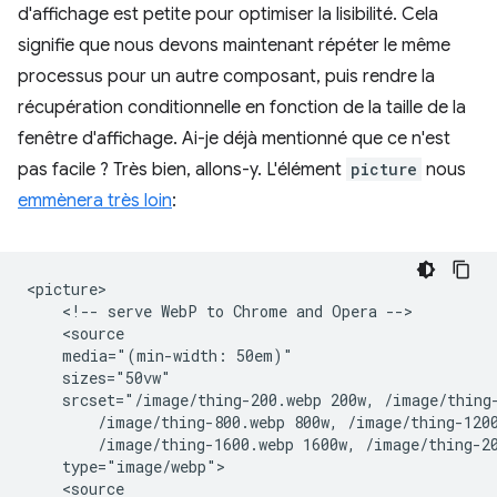
d'affichage est petite pour optimiser la lisibilité. Cela
signifie que nous devons maintenant répéter le même
processus pour un autre composant, puis rendre la
récupération conditionnelle en fonction de la taille de la
fenêtre d'affichage. Ai-je déjà mentionné que ce n'est
pas facile ? Très bien, allons-y. L'élément
picture
nous
emmènera très loin
:
<picture>

    <!-- serve WebP to Chrome and Opera -->

    <source

    media="(min-width: 50em)"

    sizes="50vw"

    srcset="/image/thing-200.webp 200w, /image/thing-
        /image/thing-800.webp 800w, /image/thing-1200
        /image/thing-1600.webp 1600w, /image/thing-20
    type="image/webp">

    <source
