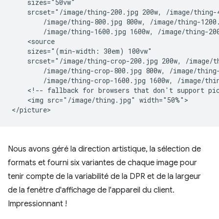
    sizes="50vw"

    srcset="/image/thing-200.jpg 200w, /image/thing-4
        /image/thing-800.jpg 800w, /image/thing-1200.
        /image/thing-1600.jpg 1600w, /image/thing-200
    <source

    sizes="(min-width: 30em) 100vw"

    srcset="/image/thing-crop-200.jpg 200w, /image/th
        /image/thing-crop-800.jpg 800w, /image/thing-
        /image/thing-crop-1600.jpg 1600w, /image/thin
    <!-- fallback for browsers that don't support pic
    <img src="/image/thing.jpg" width="50%">

Nous avons géré la direction artistique, la sélection de
formats et fourni six variantes de chaque image pour
tenir compte de la variabilité de la DPR et de la largeur
de la fenêtre d'affichage de l'appareil du client.
Impressionnant !