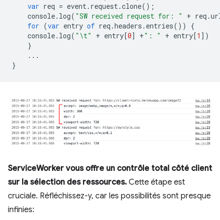
var
req
=
event
.
request
.
clone
();
console
.
log
(
"SW received request for: "
+
req
.
ur
for
(
var
entry
of
req
.
headers
.
entries
())
{
console
.
log
(
"\t"
+
entry
[
0
]
+
": "
+
entry
[
1
])
}
...
}
ServiceWorker vous offre un contrôle total côté client
sur la sélection des ressources.
Cette étape est
cruciale. Réfléchissez-y, car les possibilités sont presque
infinies: