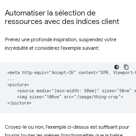
Automatiser la sélection de
ressources avec des indices client
Prenez une profonde inspiration, suspendez votre
incrédulité et considérez l'exemple suivant:
<meta http-equiv="Accept-CH" content="DPR, Viewport-W
...

<picture>

    <source media="(min-width: 50em)" sizes="50vw" s
    <img sizes="100vw" src="/image/thing-crop">

Croyez-le ou non, l'exemple ci-dessus est suffisant pour
fournir toutes les mêmes fonctionnalités que la balise