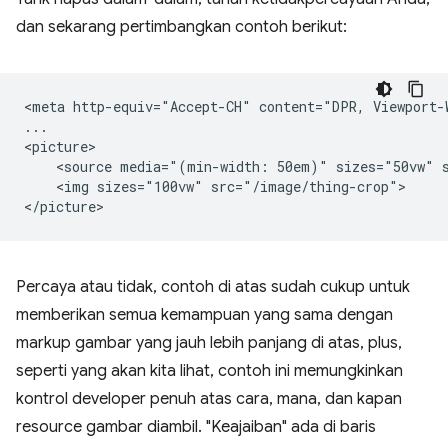
dan sekarang pertimbangkan contoh berikut:
<meta http-equiv="Accept-CH" content="DPR, Viewport-W
...

<picture>

    <source media="(min-width: 50em)" sizes="50vw" s
    <img sizes="100vw" src="/image/thing-crop">

Percaya atau tidak, contoh di atas sudah cukup untuk
memberikan semua kemampuan yang sama dengan
markup gambar yang jauh lebih panjang di atas, plus,
seperti yang akan kita lihat, contoh ini memungkinkan
kontrol developer penuh atas cara, mana, dan kapan
resource gambar diambil. "Keajaiban" ada di baris