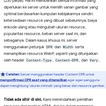
(230 piksel). Hal ini memberikan semua informasi yang
diperlukan ke server untuk memilih varian gambar yang
optimal berdasarkan kumpulan kebijakannya sendiri:
ketersediaan resource yang dibuat sebelumnya, biaya
enkode ulang atau mengubah ukuran resource,
popularitas resource, beban server saat ini, dan
sebagainya. Dalam kasus khusus ini, server
menggunakan petunjuk
DPR
dan
Width
serta
menampilkan resource WebP, seperti yang ditunjukkan
oleh header
Content-Type
,
Content-DPR
, dan
Vary
.
Catatan:
Server menggunakan header Content-DPR untuk
mengonfirmasi DPR aset yang ditampilkan
agar agen pengguna
dapat menghitung 'ukuran intrinsik' yang benar dari resource gambar.
Tidak ada sihir di sini.
Kami memindahkan pemilihan