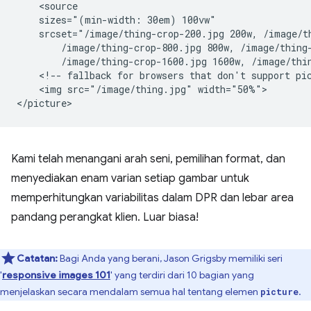
    <source

    sizes="(min-width: 30em) 100vw"

    srcset="/image/thing-crop-200.jpg 200w, /image/th
        /image/thing-crop-800.jpg 800w, /image/thing-
        /image/thing-crop-1600.jpg 1600w, /image/thin
    <!-- fallback for browsers that don't support pic
    <img src="/image/thing.jpg" width="50%">

Kami telah menangani arah seni, pemilihan format, dan
menyediakan enam varian setiap gambar untuk
memperhitungkan variabilitas dalam DPR dan lebar area
pandang perangkat klien. Luar biasa!
Catatan:
Bagi Anda yang berani, Jason Grigsby memiliki seri
'
responsive images 101
' yang terdiri dari 10 bagian yang
menjelaskan secara mendalam semua hal tentang elemen
.
picture