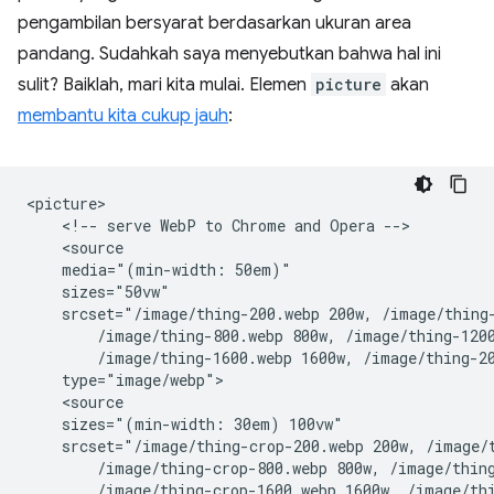
pengambilan bersyarat berdasarkan ukuran area
pandang. Sudahkah saya menyebutkan bahwa hal ini
sulit? Baiklah, mari kita mulai. Elemen
picture
akan
membantu kita cukup jauh
:
<picture>

    <!-- serve WebP to Chrome and Opera -->

    <source

    media="(min-width: 50em)"

    sizes="50vw"

    srcset="/image/thing-200.webp 200w, /image/thing-
        /image/thing-800.webp 800w, /image/thing-1200
        /image/thing-1600.webp 1600w, /image/thing-20
    type="image/webp">

    <source

    sizes="(min-width: 30em) 100vw"

    srcset="/image/thing-crop-200.webp 200w, /image/t
        /image/thing-crop-800.webp 800w, /image/thing
        /image/thing-crop-1600.webp 1600w, /image/thi