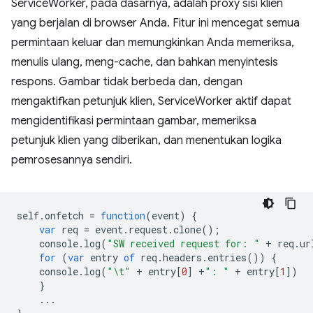
ServiceWorker, pada dasarnya, adalah proxy sisi klien
yang berjalan di browser Anda. Fitur ini mencegat semua
permintaan keluar dan memungkinkan Anda memeriksa,
menulis ulang, meng-cache, dan bahkan menyintesis
respons. Gambar tidak berbeda dan, dengan
mengaktifkan petunjuk klien, ServiceWorker aktif dapat
mengidentifikasi permintaan gambar, memeriksa
petunjuk klien yang diberikan, dan menentukan logika
pemrosesannya sendiri.
self
.
onfetch
=
function
(
event
)
{
var
req
=
event
.
request
.
clone
();
console
.
log
(
"SW received request for: "
+
req
.
ur
for
(
var
entry
of
req
.
headers
.
entries
())
{
console
.
log
(
"\t"
+
entry
[
0
]
+
": "
+
entry
[
1
])
}
...