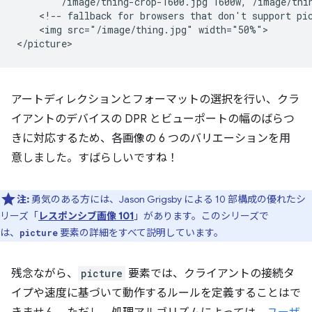
        /image/thing-crop-1600.jpg 1600w, /image/thin
    <!-- fallback for browsers that don't support pic
    <img src="/image/thing.jpg" width="50%">

アートディレクションとフォーマットの選択を行い、クラ
イアントのデバイスの DPR とビューポートの幅のばらつ
きに対応するため、各画像の 6 つのバリエーションを用
意しました。すばらしいですね！
注:
勇気のある方には、Jason Grigsby による 10 部構成の優れたシ
リーズ「
レスポンシブ画像 101
」があります。このシリーズで
は、
要素の詳細をすべて説明しています。
picture
残念ながら、
picture
要素では、クライアントの接続タ
イプや速度に基づいて動作するルールを定義することはで