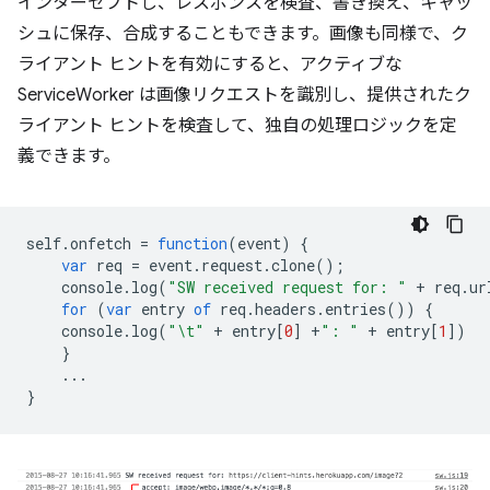
インターセプトし、レスポンスを検査、書き換え、キャッ
シュに保存、合成することもできます。画像も同様で、ク
ライアント ヒントを有効にすると、アクティブな
ServiceWorker は画像リクエストを識別し、提供されたク
ライアント ヒントを検査して、独自の処理ロジックを定
義できます。
self
.
onfetch
=
function
(
event
)
{
var
req
=
event
.
request
.
clone
();
console
.
log
(
"SW received request for: "
+
req
.
ur
for
(
var
entry
of
req
.
headers
.
entries
())
{
console
.
log
(
"\t"
+
entry
[
0
]
+
": "
+
entry
[
1
])
}
...
}