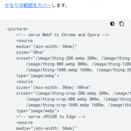
かなりの範囲をカバー
します。
<picture>

    <!-- serve WebP to Chrome and Opera -->

    <source

    media="(min-width: 50em)"

    sizes="50vw"

    srcset="/image/thing-200.webp 200w, /image/thing-
        /image/thing-800.webp 800w, /image/thing-1200
        /image/thing-1600.webp 1600w, /image/thing-20
    type="image/webp">

    <source

    sizes="(min-width: 30em) 100vw"

    srcset="/image/thing-crop-200.webp 200w, /image/t
        /image/thing-crop-800.webp 800w, /image/thing
        /image/thing-crop-1600.webp 1600w, /image/thi
    type="image/webp">

    <!-- serve JPEGXR to Edge -->

    <source

    media="(min-width: 50em)"
