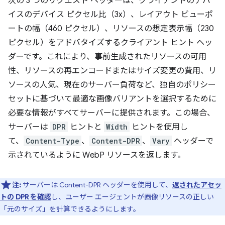
次の 3 つのリクエスト ヘッダーは、クライアントのデバ
イスのデバイス ピクセル比（3x）、レイアウト ビューポ
ートの幅（460 ピクセル）、リソースの想定表示幅（230
ピクセル）をアドバタイズするクライアント ヒント ヘッ
ダーです。これにより、事前生成されたリソースの可用
性、リソースの再エンコードまたはサイズ変更の費用、リ
ソースの人気、現在のサーバー負荷など、独自のポリシー
セットに基づいて最適な画像バリアントを選択するために
必要な情報がすべてサーバーに提供されます。この場合、
サーバーは
DPR
ヒントと
Width
ヒントを使用し
て、
Content-Type
、
Content-DPR
、
Vary
ヘッダーで
示されているように WebP リソースを返します。
注:
サーバーは Content-DPR ヘッダーを使用して、
返されたアセッ
トの DPR を確認
し、ユーザー エージェントが画像リソースの正しい
「元のサイズ」を計算できるようにします。