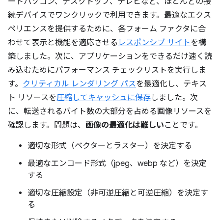
ートパソコン、デスクトップ、テレビなど、ほとんどの接
続デバイスでワンクリックで利用できます。最適なエクス
ペリエンスを提供するために、各フォーム ファクタに合
わせて表示と機能を適応させる
レスポンシブ サイト
を構
築しました。次に、アプリケーションをできるだけ速く読
み込むためにパフォーマンス チェックリストを実行しま
す。
クリティカル レンダリング パス
を最適化し、テキス
ト リソースを
圧縮してキャッシュに保存
しました。次
に、転送されるバイト数の大部分を占める画像リソースを
確認します。問題は、
画像の最適化は難しい
ことです。
適切な形式（ベクターとラスター）を決定する
最適なエンコード形式（jpeg、webp など）を決定
する
適切な圧縮設定（非可逆圧縮と可逆圧縮）を決定す
る