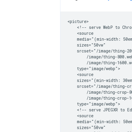
<picture>

    <!-- serve WebP to Chro
    <source

    media="(min-width: 50em
    sizes="50vw"

    srcset="/image/thing-20
        /image/thing-800.we
        /image/thing-1600.w
    type="image/webp">

    <source

    sizes="(min-width: 30em
    srcset="/image/thing-cr
        /image/thing-crop-8
        /image/thing-crop-1
    type="image/webp">

    <!-- serve JPEGXR to Ed
    <source

    media="(min-width: 50em
    sizes="50vw"
