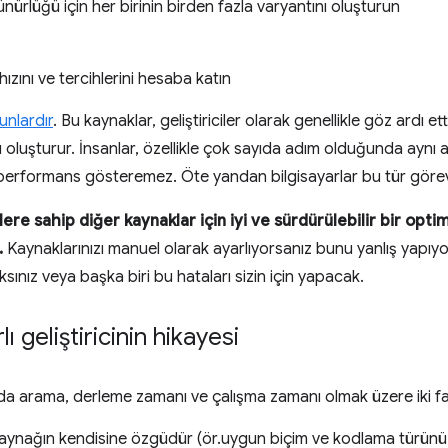
ürlüğü için her birinin birden fazla varyantını oluşturun
hızını ve tercihlerini hesaba katın
runlardır
. Bu kaynaklar, geliştiriciler olarak genellikle göz ardı et
 oluşturur. İnsanlar, özellikle çok sayıda adım olduğunda aynı a
performans gösteremez. Öte yandan bilgisayarlar bu tür görevl
ere sahip diğer kaynaklar için iyi ve sürdürülebilir bir opti
.
Kaynaklarınızı manuel olarak ayarlıyorsanız bunu yanlış yapıy
ınız veya başka biri bu hataları sizin için yapacak.
 geliştiricinin hikayesi
a arama, derleme zamanı ve çalışma zamanı olmak üzere iki fa
aynağın kendisine özgüdür (ör.uygun biçim ve kodlama türünü 