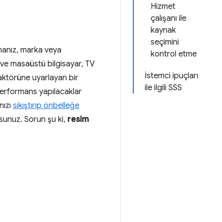
Hizmet
çalışanı ile
kaynak
seçimini
amanız, marka veya
kontrol etme
 ve masaüstü bilgisayar, TV
İstemci ipuçları
 faktörüne uyarlayan bir
ile ilgili SSS
performans yapılacaklar
nızı
sıkıştırıp önbelleğe
rsunuz. Sorun şu ki,
resim