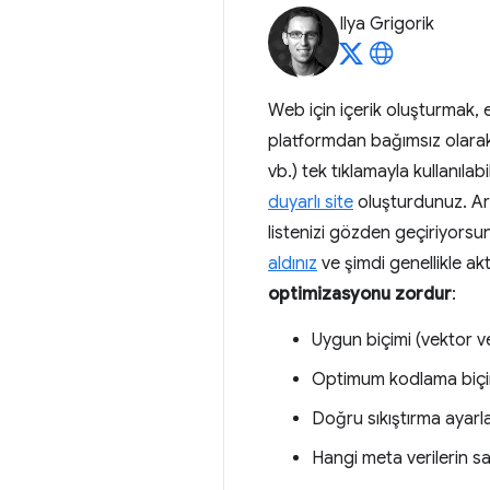
Ilya Grigorik
Web için içerik oluşturmak, 
platformdan bağımsız olarak 
vb.) tek tıklamayla kullanıla
duyarlı site
oluşturdunuz. Art
listenizi gözden geçiriyorsu
aldınız
ve şimdi genellikle ak
optimizasyonu zordur
:
Uygun biçimi (vektor ve
Optimum kodlama biçiml
Doğru sıkıştırma ayarla
Hangi meta verilerin sa