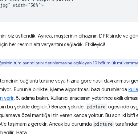
jpg" width="50%">

ni biz üstlendik. Ayrıca, müşterinin cihazının DPR'sinde ve görü
in her resmin altı varyantını sağladık. Etkileyici!
esinin tüm ayrıntılarını derinlemesine açıklayan 10 bölümlük mükemmel 
stemcinin bağlantı türüne veya hızına göre nasıl davranması ger
miyor. Bununla birlikte, işleme algoritması bazı durumlarda
kull
n verir
. 5. adıma bakın. Kullanıcı aracısının yeterince akıllı olm
i bu şekilde değildir.) Benzer şekilde,
picture
öğesinde uygu
gulamaya özel mantığa izin veren kanca yoktur. Bu son iki bit'i 
pt'e taşımamız gerekir. Ancak bu durumda
picture
tarafından
bedilir. Hata.