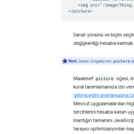
    <img src="/image/thing.
Sanat yönünü ve biçim seçimi
değişkenliği hesaba katmak iç
Not:
Jason Grigsby'nin,
öğ
picture
Maalesef
picture
öğesi, i
kural tanımlamamıza izin ver
getireceğini ayarlamasına izi
Mevcut uygulamalardan hiçbir
tercihlerini hesaba katan uy
mantığın tamamını JavaScri
tarayıcı optimizasyonları kay