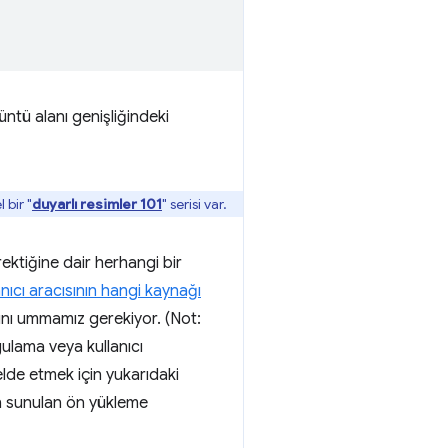
ntü alanı genişliğindeki
bir "
duyarlı resimler 101
" serisi var.
ektiğine dair herhangi bir
anıcı aracısının hangi kaynağı
asını ummamız gerekiyor. (Not:
lama veya kullanıcı
elde etmek için yukarıdaki
 sunulan ön yükleme