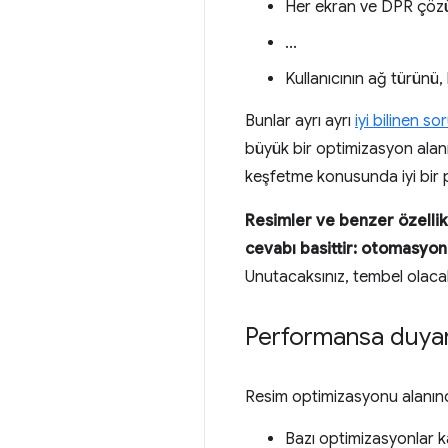
Her ekran ve DPR çözün
...
Kullanıcının ağ türünü, 
Bunlar ayrı ayrı
iyi bilinen so
büyük bir optimizasyon alanı
keşfetme konusunda iyi bir 
Resimler ve benzer özellikl
cevabı basittir: otomasyon
Unutacaksınız, tembel olacaks
Performansa duyarlı
Resim optimizasyonu alanınd
Bazı optimizasyonlar k