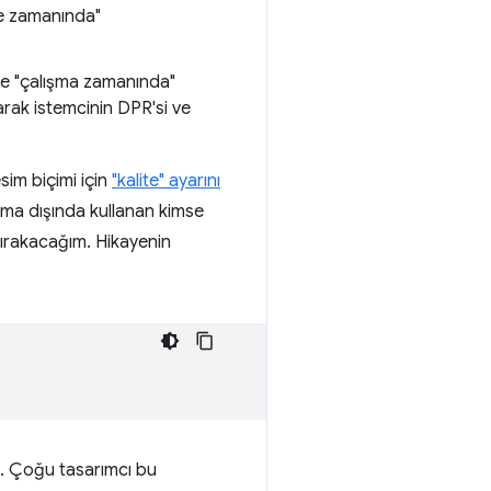
eme zamanında"
 ve "çalışma zamanında"
narak istemcinin DPR'si ve
sim biçimi için
"kalite" ayarını
ırma dışında kullanan kimse
ırakacağım. Hikayenin
n. Çoğu tasarımcı bu