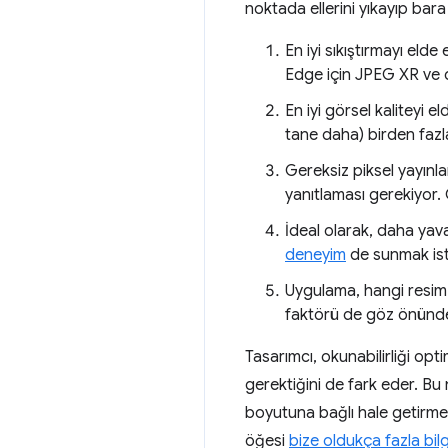
noktada ellerini yıkayıp bara
En iyi sıkıştırmayı eld
Edge için JPEG XR ve d
En iyi görsel kaliteyi e
tane daha) birden fazla
Gereksiz piksel yayınl
yanıtlaması gerekiyor. G
İdeal olarak, daha yav
deneyim
de sunmak ist
Uygulama, hangi resim k
faktörü de göz önünde
Tasarımcı, okunabilirliği op
gerektiğini de fark eder. Bu
boyutuna bağlı hale getirme
öğesi
bize oldukça fazla bilg