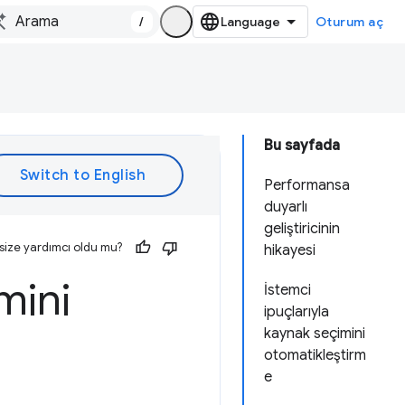
/
Oturum aç
Bu sayfada
Performansa
duyarlı
geliştiricinin
size yardımcı oldu mu?
hikayesi
mini
İstemci
ipuçlarıyla
kaynak seçimini
otomatikleştirm
e