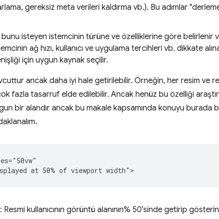
yarlama, gereksiz meta verileri kaldırma vb.). Bu adımlar "derl
bunu isteyen istemcinin türüne ve özelliklerine göre belirlenir
stemcinin ağ hızı, kullanıcı ve uygulama tercihleri vb. dikkate alı
şliği için uygun kaynak seçilir.
ttur ancak daha iyi hale getirilebilir. Örneğin, her resim ve re
ok fazla tasarruf elde edilebilir. Ancak henüz bu özelliği araşt
uygun bir alandır ancak bu makale kapsamında konuyu burada b
aklanalım.
es="50vw"

 Resmi kullanıcının görüntü alanının% 50'sinde getirip gösteri