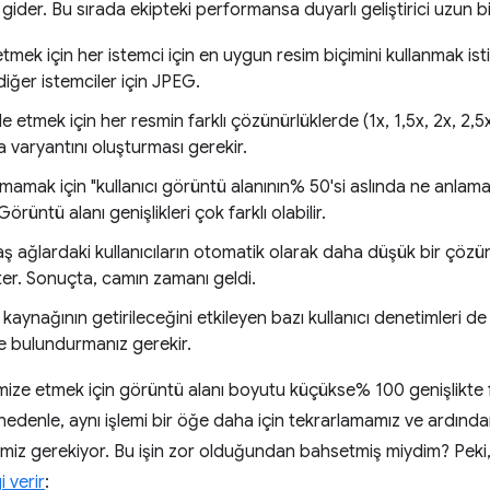
 gider. Bu sırada ekipteki performansa duyarlı geliştirici uzun bi
e etmek için her istemci için en uygun resim biçimini kullanmak i
iğer istemciler için JPEG.
lde etmek için her resmin farklı çözünürlüklerde (1x, 1,5x, 2x, 2,
 varyantını oluşturması gerekir.
amamak için "kullanıcı görüntü alanının% 50'si aslında ne anlam
örüntü alanı genişlikleri çok farklı olabilir.
aş ağlardaki kullanıcıların otomatik olarak daha düşük bir çözü
er. Sonuçta, camın zamanı geldi.
aynağının getirileceğini etkileyen bazı kullanıcı denetimleri de
 bulundurmanız gerekir.
timize etmek için görüntü alanı boyutu küçükse% 100 genişlikte 
 nedenle, aynı işlemi bir öğe daha için tekrarlamamız ve ardında
miz gerekiyor. Bu işin zor olduğundan bahsetmiş miydim? Peki,
i verir
: