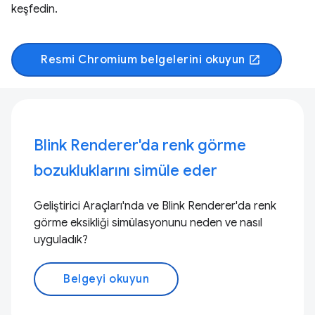
keşfedin.
Resmi Chromium belgelerini okuyun
open_in_new
Blink Renderer'da renk görme
bozukluklarını simüle eder
Geliştirici Araçları'nda ve Blink Renderer'da renk
görme eksikliği simülasyonunu neden ve nasıl
uyguladık?
Belgeyi okuyun