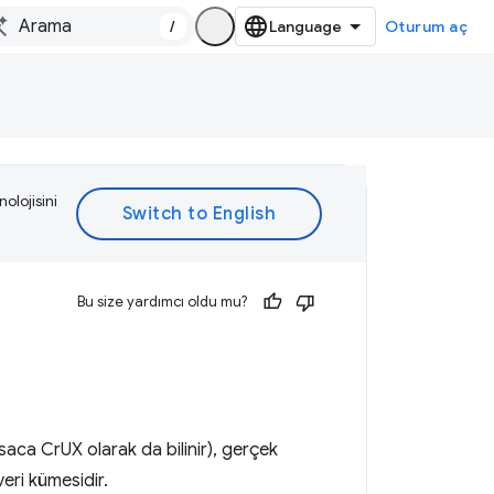
/
Oturum aç
olojisini
Bu size yardımcı oldu mu?
aca CrUX olarak da bilinir), gerçek
veri kümesidir.