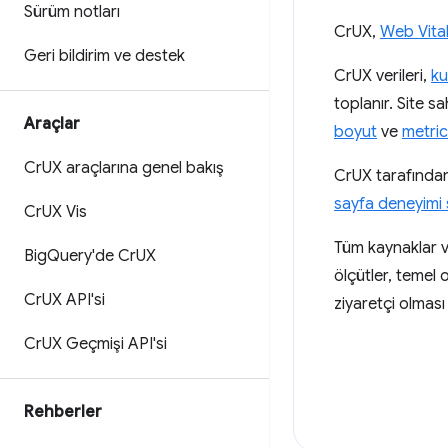
Sürüm notları
CrUX,
Web Vita
Geri bildirim ve destek
CrUX verileri,
ku
toplanır. Site sa
Araçlar
boyut
ve
metri
Cr
UX araçlarına genel bakış
CrUX tarafından 
sayfa deneyimi 
Cr
UX Vis
Tüm kaynaklar v
Big
Query'de Cr
UX
ölçütler, temel 
Cr
UX API'si
ziyaretçi olması
Cr
UX Geçmişi API'si
Rehberler