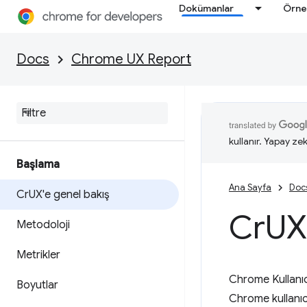
Dokümanlar
Örne
Docs
Chrome UX Report
kullanır. Yapay zek
Başlama
Ana Sayfa
Doc
Cr
UX'e genel bakış
Cr
UX
Metodoloji
Metrikler
Chrome Kullanıc
Boyutlar
Chrome kullanıcı