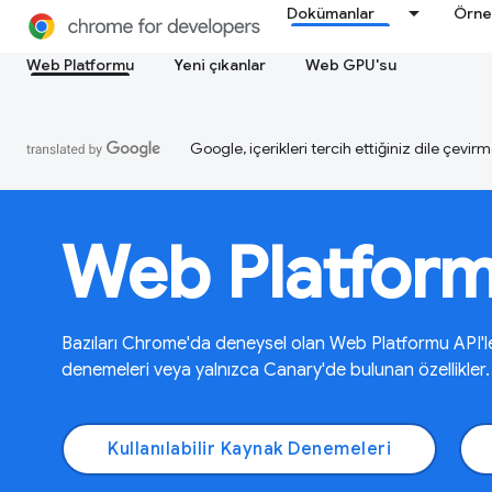
Dokümanlar
Örne
Web Platformu
Yeni çıkanlar
Web GPU'su
Google, içerikleri tercih ettiğiniz dile çevirm
Web Platfor
Bazıları Chrome'da deneysel olan Web Platformu API'leriy
denemeleri veya yalnızca Canary'de bulunan özellikler.
Kullanılabilir Kaynak Denemeleri