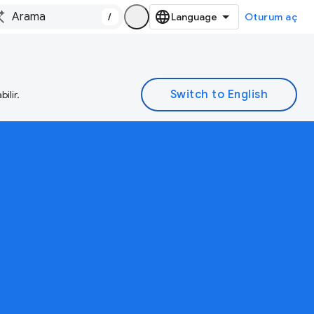
/
Oturum aç
ilir.