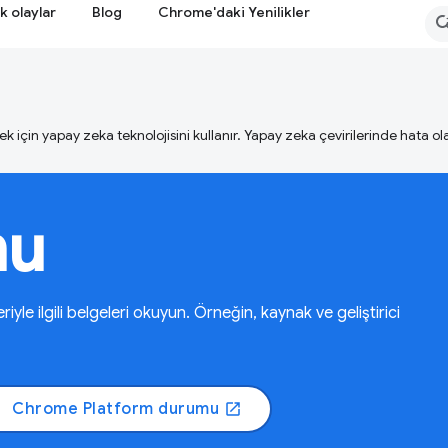
k olaylar
Blog
Chrome'daki Yenilikler
ek için yapay zeka teknolojisini kullanır. Yapay zeka çevirilerinde hata olab
mu
le ilgili belgeleri okuyun. Örneğin, kaynak ve geliştirici
Chrome Platform durumu
open_in_new