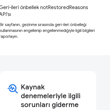
Geri-ileri önbellek notRestoredReasons
API'sı
Bir sayfanın, gezinme sırasında geri-ileri önbelleği
kullanmasının engellenip engellenmediğiyle ilgili bilgileri
raporlayın.
troubleshoot
Kaynak
denemeleriyle ilgili
sorunları giderme