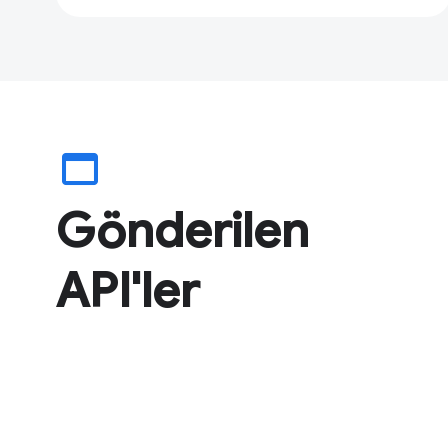
web_asset
Gönderilen
API'ler