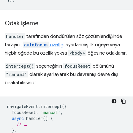
Odak işleme
handler
tarafından döndürülen söz çözümlendiğinde
tarayıcı,
autofocus
özelliği
ayarlanmış ilk öğeye veya
hiçbir öğede bu özellik yoksa
<body>
öğesine odaklanır.
intercept()
seçeneğinin
focusReset
bölümünü
"manual"
olarak ayarlayarak bu davranışı devre dışı
bırakabilirsiniz:
navigateEvent
.
intercept
({
focusReset
:
'manual'
,
async
handler
()
{
// …
},