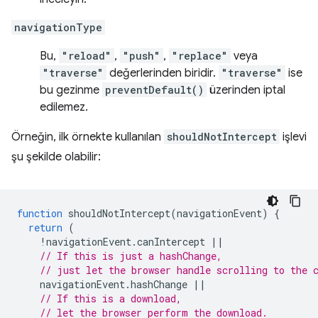
navigationType
Bu,
"reload"
,
"push"
,
"replace"
veya
"traverse"
değerlerinden biridir.
"traverse"
ise
bu gezinme
preventDefault()
üzerinden iptal
edilemez.
Örneğin, ilk örnekte kullanılan
shouldNotIntercept
işlevi
şu şekilde olabilir:
function
shouldNotIntercept
(
navigationEvent
)
{
return
(
!
navigationEvent
.
canIntercept
||
// If this is just a hashChange,
// just let the browser handle scrolling to the 
navigationEvent
.
hashChange
||
// If this is a download,
// let the browser perform the download.