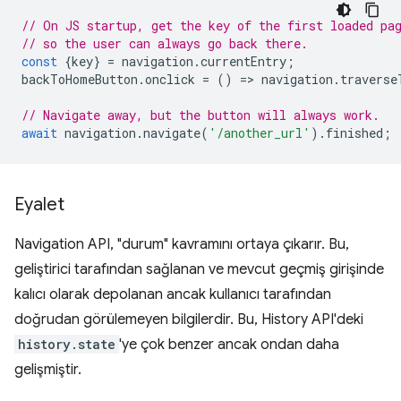
// On JS startup, get the key of the first loaded pa
// so the user can always go back there.
const
{
key
}
=
navigation
.
currentEntry
;
backToHomeButton
.
onclick
=
()
=
>
navigation
.
traverse
// Navigate away, but the button will always work.
await
navigation
.
navigate
(
'/another_url'
).
finished
;
Eyalet
Navigation API, "durum" kavramını ortaya çıkarır. Bu,
geliştirici tarafından sağlanan ve mevcut geçmiş girişinde
kalıcı olarak depolanan ancak kullanıcı tarafından
doğrudan görülemeyen bilgilerdir. Bu, History API'deki
history.state
'ye çok benzer ancak ondan daha
gelişmiştir.