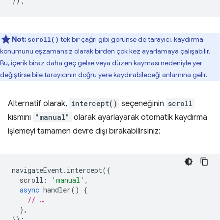
});
Not:
tek bir çağrı gibi görünse de tarayıcı, kaydırma
scroll()
konumunu eşzamansız olarak birden çok kez ayarlamaya çalışabilir.
Bu, içerik biraz daha geç gelse veya düzen kayması nedeniyle yer
değiştirse bile tarayıcının doğru yere kaydırabileceği anlamına gelir.
Alternatif olarak,
intercept()
seçeneğinin
scroll
kısmını
"manual"
olarak ayarlayarak otomatik kaydırma
işlemeyi tamamen devre dışı bırakabilirsiniz:
navigateEvent
.
intercept
({
scroll
:
'manual'
,
async
handler
()
{
// …
},
});