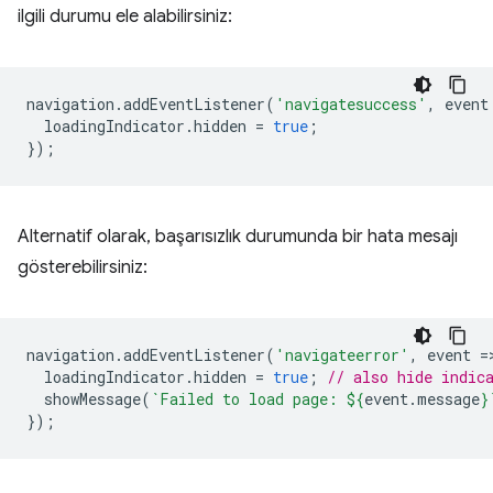
ilgili durumu ele alabilirsiniz:
navigation
.
addEventListener
(
'navigatesuccess'
,
event
loadingIndicator
.
hidden
=
true
;
});
Alternatif olarak, başarısızlık durumunda bir hata mesajı
gösterebilirsiniz:
navigation
.
addEventListener
(
'navigateerror'
,
event
=
loadingIndicator
.
hidden
=
true
;
// also hide indic
showMessage
(
`Failed to load page: 
${
event
.
message
}
});