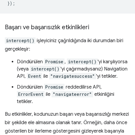
});
Başarı ve başarısızlık etkinlikleri
intercept()
işleyiciniz çağrıldığında iki durumdan biri
gerçekleşir:
Döndürülen
Promise
,
intercept()
'yi karşılıyorsa
(veya
intercept()
'yi çağırmadıysanız) Navigation
API,
Event
ile
"navigatesuccess"
'yi tetikler.
Döndürülen
Promise
reddedilirse API,
ErrorEvent
ile
"navigateerror"
etkinliğini
tetikler.
Bu etkinlikler, kodunuzun başarı veya başarısızlığı merkezi
bir şekilde ele almasına olanak tanır. Örneğin, daha önce
gösterilen bir ilerleme göstergesini gizleyerek başarıyla