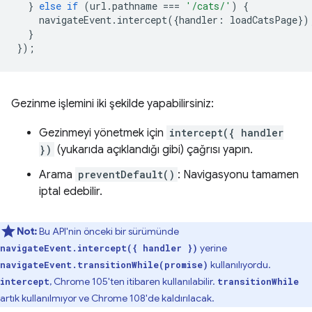
}
else
if
(
url
.
pathname
===
'/cats/'
)
{
navigateEvent
.
intercept
({
handler
:
loadCatsPage
})
}
});
Gezinme işlemini iki şekilde yapabilirsiniz:
Gezinmeyi yönetmek için
intercept({ handler
})
(yukarıda açıklandığı gibi) çağrısı yapın.
Arama
preventDefault()
: Navigasyonu tamamen
iptal edebilir.
Not:
Bu API'nin önceki bir sürümünde
yerine
navigateEvent.intercept({ handler })
kullanılıyordu.
navigateEvent.transitionWhile(promise)
, Chrome 105'ten itibaren kullanılabilir.
intercept
transitionWhile
artık kullanılmıyor ve Chrome 108'de kaldırılacak.