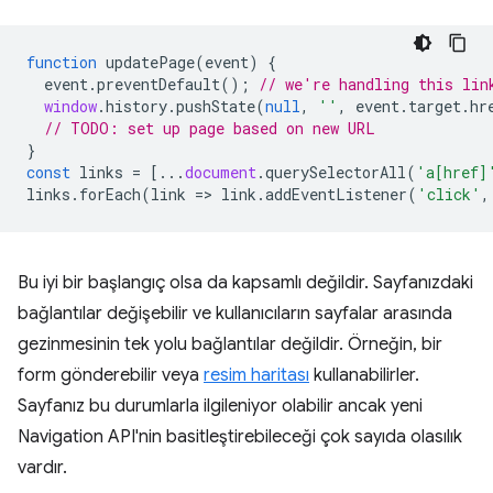
function
updatePage
(
event
)
{
event
.
preventDefault
();
// we're handling this lin
window
.
history
.
pushState
(
null
,
''
,
event
.
target
.
hr
// TODO: set up page based on new URL
}
const
links
=
[...
document
.
querySelectorAll
(
'a[href]
links
.
forEach
(
link
=
>
link
.
addEventListener
(
'click'
,
Bu iyi bir başlangıç olsa da kapsamlı değildir. Sayfanızdaki
bağlantılar değişebilir ve kullanıcıların sayfalar arasında
gezinmesinin tek yolu bağlantılar değildir. Örneğin, bir
form gönderebilir veya
resim haritası
kullanabilirler.
Sayfanız bu durumlarla ilgileniyor olabilir ancak yeni
Navigation API'nin basitleştirebileceği çok sayıda olasılık
vardır.