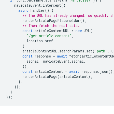
if
(
url
.
pathname
.
startsWith
(
'/articles/'
))
{
navigateEvent
.
intercept
({
async
handler
()
{
// The URL has already changed, so quickly s
renderArticlePagePlaceholder
();
// Then fetch the real data.
const
articleContentURL
=
new
URL
(
'/get-article-content'
,
location
.
href
);
articleContentURL
.
searchParams
.
set
(
'path'
,
u
const
response
=
await
fetch
(
articleContentU
signal
:
navigateEvent
.
signal
,
});
const
articleContent
=
await
response
.
json
()
renderArticlePage
(
articleContent
);
},
});
}
});