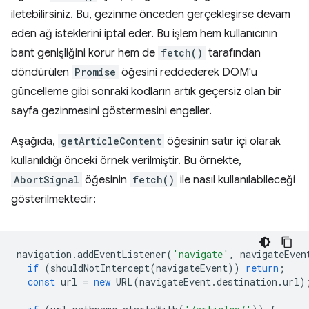
iletebilirsiniz. Bu, gezinme önceden gerçekleşirse devam
eden ağ isteklerini iptal eder. Bu işlem hem kullanıcının
bant genişliğini korur hem de
fetch()
tarafından
döndürülen
Promise
öğesini reddederek DOM'u
güncelleme gibi sonraki kodların artık geçersiz olan bir
sayfa gezinmesini göstermesini engeller.
Aşağıda,
getArticleContent
öğesinin satır içi olarak
kullanıldığı önceki örnek verilmiştir. Bu örnekte,
AbortSignal
öğesinin
fetch()
ile nasıl kullanılabileceği
gösterilmektedir:
navigation
.
addEventListener
(
'navigate'
,
navigateEven
if
(
shouldNotIntercept
(
navigateEvent
))
return
;
const
url
=
new
URL
(
navigateEvent
.
destination
.
url
)