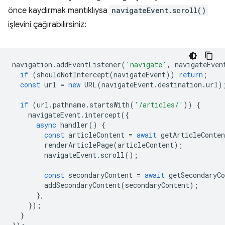
önce kaydırmak mantıklıysa
navigateEvent.scroll()
işlevini çağırabilirsiniz:
navigation
.
addEventListener
(
'navigate'
,
navigateEven
if
(
shouldNotIntercept
(
navigateEvent
))
return
;
const
url
=
new
URL
(
navigateEvent
.
destination
.
url
)
if
(
url
.
pathname
.
startsWith
(
'/articles/'
))
{
navigateEvent
.
intercept
({
async
handler
()
{
const
articleContent
=
await
getArticleConten
renderArticlePage
(
articleContent
);
navigateEvent
.
scroll
();
const
secondaryContent
=
await
getSecondaryCo
addSecondaryContent
(
secondaryContent
);
},
});
}