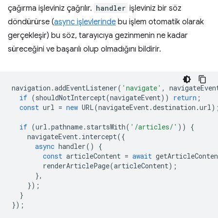
çağırma işleviniz çağrılır.
handler
işleviniz bir söz
döndürürse (
async işlevlerinde
bu işlem otomatik olarak
gerçekleşir) bu söz, tarayıcıya gezinmenin ne kadar
süreceğini ve başarılı olup olmadığını bildirir.
navigation
.
addEventListener
(
'navigate'
,
navigateEven
if
(
shouldNotIntercept
(
navigateEvent
))
return
;
const
url
=
new
URL
(
navigateEvent
.
destination
.
url
)
if
(
url
.
pathname
.
startsWith
(
'/articles/'
))
{
navigateEvent
.
intercept
({
async
handler
()
{
const
articleContent
=
await
getArticleConten
renderArticlePage
(
articleContent
);
},
});
}
});