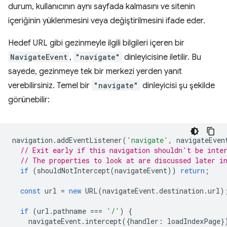
durum, kullanıcının aynı sayfada kalmasını ve sitenin
içeriğinin yüklenmesini veya değiştirilmesini ifade eder.
Hedef URL gibi gezinmeyle ilgili bilgileri içeren bir
NavigateEvent
,
"navigate"
dinleyicisine iletilir. Bu
sayede, gezinmeye tek bir merkezi yerden yanıt
verebilirsiniz. Temel bir
"navigate"
dinleyicisi şu şekilde
görünebilir:
navigation
.
addEventListener
(
'navigate'
,
navigateEven
// Exit early if this navigation shouldn't be inte
// The properties to look at are discussed later i
if
(
shouldNotIntercept
(
navigateEvent
))
return
;
const
url
=
new
URL
(
navigateEvent
.
destination
.
url
)
if
(
url
.
pathname
===
'/'
)
{
navigateEvent
.
intercept
({
handler
:
loadIndexPage
}