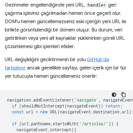
Gezinmeler engellendiğinde yeni URL,
handler
geri
çağırma işleviniz çağrılmadan hemen önce geçerli olur.
DOM'u hemen güncellemezseniz eski içeriğin yeni URL ile
birlikte görüntülendiği bir dönem oluşur. Bu durum, veri
getirilirken veya yeni alt kaynaklar yüklenirken göreli URL
çözümlemesi gibi işlemleri etkiler.
URL değişikliğini geciktirmenin bir yolu
GitHub'da
tartışılıyor
ancak genellikle sayfayı, gelen içerik için bir tür
yer tutucuyla hemen güncellemeniz önerilir:
navigation
.
addEventListener
(
'navigate'
,
navigateEven
if
(
shouldNotIntercept
(
navigateEvent
))
return
;
const
url
=
new
URL
(
navigateEvent
.
destination
.
url
)
if
(
url
.
pathname
.
startsWith
(
'/articles/'
))
{
navigateEvent
.
intercept
({