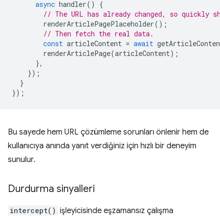
async
handler
()
{
// The URL has already changed, so quickly s
renderArticlePagePlaceholder
();
// Then fetch the real data.
const
articleContent
=
await
getArticleConten
renderArticlePage
(
articleContent
);
},
});
}
});
Bu sayede hem URL çözümleme sorunları önlenir hem de
kullanıcıya anında yanıt verdiğiniz için hızlı bir deneyim
sunulur.
Durdurma sinyalleri
intercept()
işleyicisinde eşzamansız çalışma