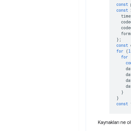
const
const
time
code
code
form
};
const
for
(
l
for
co
da
da
da
da
}
}
const
Kaynakları ne o