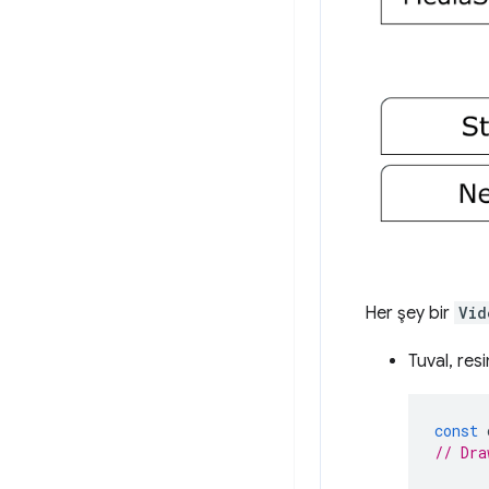
Her şey bir
Vid
Tuval, res
const
// Dra