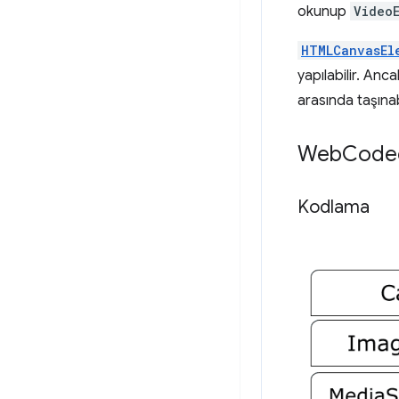
okunup
Video
HTMLCanvasEl
yapılabilir. Anc
arasında taşınabi
Web
Codecs
Kodlama