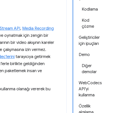
Kodlama
Kod
çözme
Stream API
,
Media Recording
ve oynatmak için zengin bir
Geliştiriciler
rının bir video akışının kareler
için ipuçları
le çalışmasına izin vermez.
Demo
ec'lerini
tarayıcıya getirmek
erle birlikte geldiğinden
Diğer
iden paketlemek insan ve
demolar
WebCodecs
 kullanma olanağı vererek bu
API'yi
kullanma
Özellik
algılama