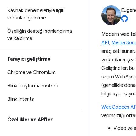
Eugen
Kaynak denemeleriyle ilgili
sorunları giderme
Özelliğin desteği sonlandırma
Modern web tekn
ve kaldırma
API
,
Media Sou
araç seti sunar.
Tarayıcı geliştirme
ve kodlanmış vid
Geliştiriciler, 
Chrome ve Chromium
üzere WebAssembl
(genellikle don
Blink oluşturma motoru
bilgisayar kayna
Blink Intents
WebCodecs AP
verimsizliği orta
Özellikler ve API'ler
Video ve 