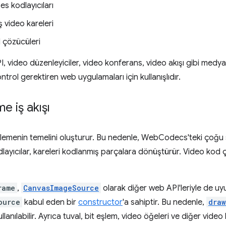
es kodlayıcıları
 video kareleri
 çözücüleri
ideo düzenleyiciler, video konferans, video akışı gibi medya iç
trol gerektiren web uygulamaları için kullanışlıdır.
e iş akışı
işlemenin temelini oluşturur. Bu nedenle, WebCodecs'teki çoğu s
dlayıcılar, kareleri kodlanmış parçalara dönüştürür. Video kod 
rame
,
CanvasImageSource
olarak diğer web API'leriyle de uyu
ource
kabul eden bir
constructor
'a sahiptir. Bu nedenle,
draw
ullanılabilir. Ayrıca tuval, bit eşlem, video öğeleri ve diğer video