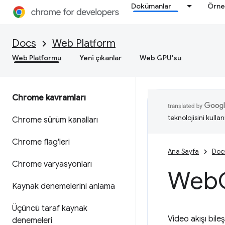
Dokümanlar
Örne
Docs
Web Platform
Web Platformu
Yeni çıkanlar
Web GPU'su
Chrome kavramları
teknolojisini kullan
Chrome sürüm kanalları
Chrome flag'leri
Ana Sayfa
Doc
Chrome varyasyonları
Web
Kaynak denemelerini anlama
Üçüncü taraf kaynak
Video akışı bile
denemeleri