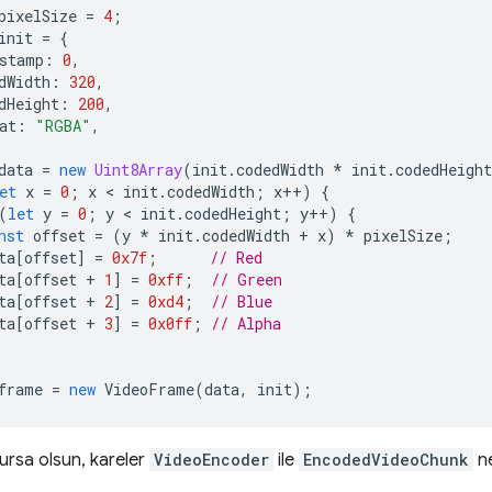
pixelSize
=
4
;
init
=
{
stamp
:
0
,
dWidth
:
320
,
dHeight
:
200
,
at
:
"RGBA"
,
data
=
new
Uint8Array
(
init
.
codedWidth
*
init
.
codedHeight
et
x
=
0
;
x
 < 
init
.
codedWidth
;
x
++
)
{
(
let
y
=
0
;
y
 < 
init
.
codedHeight
;
y
++
)
{
nst
offset
=
(
y
*
init
.
codedWidth
+
x
)
*
pixelSize
;
ta
[
offset
]
=
0x7f
;
// Red
ta
[
offset
+
1
]
=
0xff
;
// Green
ta
[
offset
+
2
]
=
0xd4
;
// Blue
ta
[
offset
+
3
]
=
0x0ff
;
// Alpha
frame
=
new
VideoFrame
(
data
,
init
);
lursa olsun, kareler
VideoEncoder
ile
EncodedVideoChunk
ne