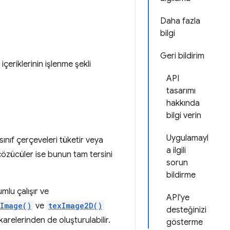
Daha fazla
bilgi
Geri bildirim
eriklerinin işlenme şekli
API
tasarımı
hakkında
bilgi verin
Uygulamayl
ınıf çerçeveleri tüketir veya
a ilgili
çözücüler ise bunun tam tersini
sorun
bildirme
mlu çalışır ve
API'ye
Image()
ve
texImage2D()
desteğinizi
 karelerinden de oluşturulabilir.
gösterme