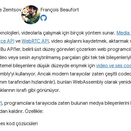
e Zemtsov
François Beaufort
olojileri, videolarla çalışmak için birçok yöntem sunar.
Media 
rce API
ve
WebRTC API
, video akışlarını kaydetmek, aktarmak 
 Bu API'ler, belirli üst düzey görevleri çözerken web programcıla
eo veya sesin ayrıştırılmamış parçaları gibi tek tek bileşenleriy
bu temel bileşenlere düşük düzeyde erişmek için
video ve ses cod
y'yi kullanıyor. Ancak modern tarayıcılar zaten çeşitli codec'l
anım tarafından hızlandırılır), bunları WebAssembly olarak yen
klarının israfı gibi görünüyor.
I
, programcılara tarayıcıda zaten bulunan medya bileşenlerini
dan kaldırır. Özellikle:
ses kod çözücüleri