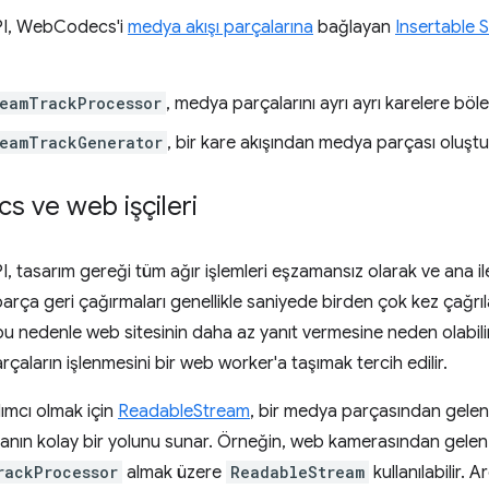
I, WebCodecs'i
medya akışı parçalarına
bağlayan
Insertable 
eamTrackProcessor
, medya parçalarını ayrı ayrı karelere böle
reamTrackGenerator
, bir kare akışından medya parçası oluştu
s ve web işçileri
asarım gereği tüm ağır işlemleri eşzamansız olarak ve ana ileti
arça geri çağırmaları genellikle saniyede birden çok kez çağrıl
e bu nedenle web sitesinin daha az yanıt vermesine neden olabili
çaların işlenmesini bir web worker'a taşımak tercih edilir.
ımcı olmak için
ReadableStream
, bir medya parçasından gelen
anın kolay bir yolunu sunar. Örneğin, web kamerasından gelen b
rackProcessor
almak üzere
ReadableStream
kullanılabilir. 