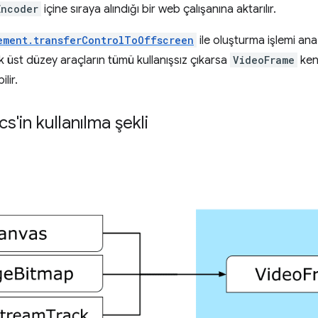
Encoder
içine sıraya alındığı bir web çalışanına aktarılır.
ement.transferControlToOffscreen
ile oluşturma işlemi ana
ak üst düzey araçların tümü kullanışsız çıkarsa
VideoFrame
ken
lir.
'in kullanılma şekli