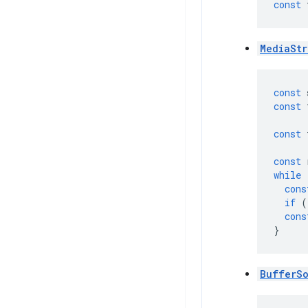
const
MediaSt
const
const
const
const
while
cons
if
(
cons
}
BufferS