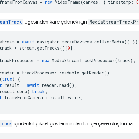
frameFromCanvas
=
new
VideoFrame
(
canvas
,
{
timestamp
:
0
reamTrack
öğesinden kare çekmek için
MediaStreamTrackPr
stream
=
await
navigator
.
mediaDevices
.
getUserMedia
({
…
})
track
=
stream
.
getTracks
()[
0
];
trackProcessor
=
new
MediaStreamTrackProcessor
(
track
);
reader
=
trackProcessor
.
readable
.
getReader
();
(
true
)
{
t
result
=
await
reader
.
read
();
result
.
done
)
break
;
t
frameFromCamera
=
result
.
value
;
ource
içinde ikili piksel gösteriminden bir çerçeve oluşturma