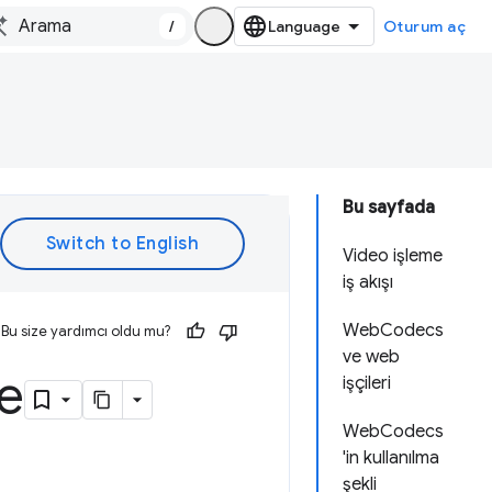
/
Oturum aç
Bu sayfada
Video işleme
iş akışı
WebCodecs
Bu size yardımcı oldu mu?
ve web
e
işçileri
WebCodecs
'in kullanılma
şekli