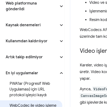
Video ve s
Web platformuna
gönderildi
İşlenmemiş
Resim kod
Kaynak denemeleri
WebCodecs API, v
üzerinde tam kon
Kullanımdan kaldırılıyor
Video işlem
Artık takip edilmiyor
Kareler, video 
üretir. Video ko
En iyi uygulamalar
yapar.
PWA'lar (Progresif Web
Ayrıca,
VideoF
Uygulaması) için URL
protokol işleyici kaydı
CanvasImageS
gibi işlevlerde k
Web
Codec ile video işleme