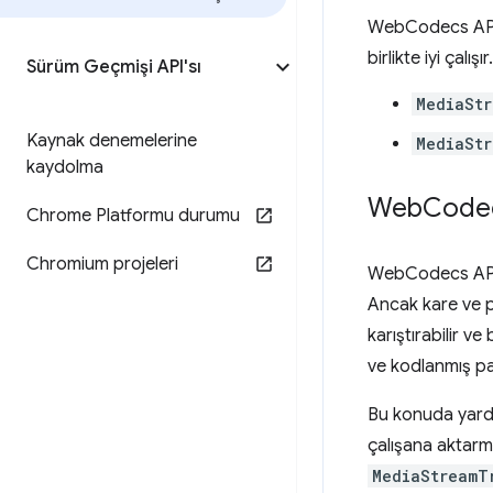
WebCodecs AP
birlikte iyi çalışır.
Sürüm Geçmişi API'sı
MediaStr
Kaynak denemelerine
MediaSt
kaydolma
Web
Codec
Chrome Platformu durumu
Chromium projeleri
WebCodecs API, t
Ancak kare ve p
karıştırabilir v
ve kodlanmış par
Bu konuda yard
çalışana aktarm
MediaStreamT