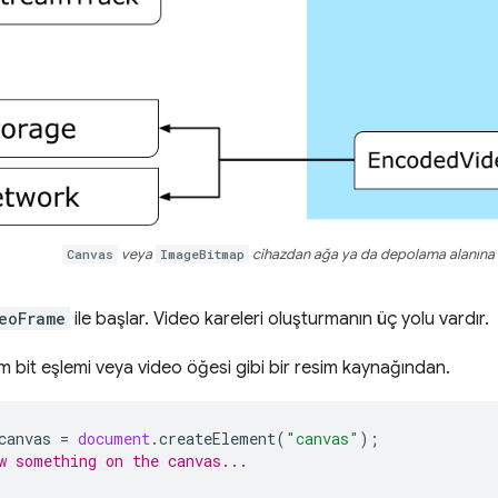
Canvas
veya
ImageBitmap
cihazdan ağa ya da depolama alanına 
eoFrame
ile başlar. Video kareleri oluşturmanın üç yolu vardır.
im bit eşlemi veya video öğesi gibi bir resim kaynağından.
canvas
=
document
.
createElement
(
"canvas"
);
w something on the canvas...