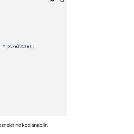
*
pixelSize
);
snelerine kodlanabilir.