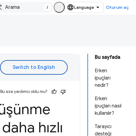
/
Oturum aç
Bu sayfada
Erken
ipuçları
nedir?
Bu size yardımcı oldu mu?
Erken
 düşünme
ipuçları nasıl
kullanılır?
daha hızlı
Tarayıcı
desteği