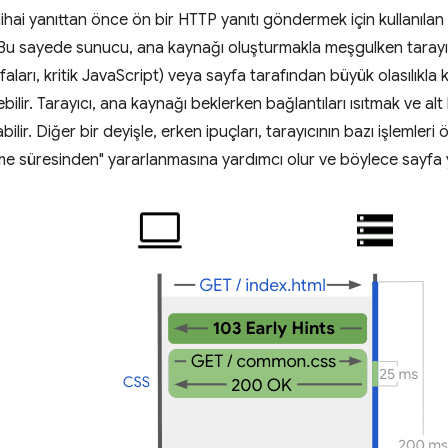
 nihai yanıttan önce ön bir HTTP yanıtı göndermek için kullanıl
 Bu sayede sunucu, ana kaynağı oluşturmakla meşgulken tarayıcıy
yfaları, kritik JavaScript) veya sayfa tarafından büyük olasılıkla
bilir. Tarayıcı, ana kaynağı beklerken bağlantıları ısıtmak ve alt
abilir. Diğer bir deyişle, erken ipuçları, tarayıcının bazı işlemle
 süresinden" yararlanmasına yardımcı olur ve böylece sayfa yük