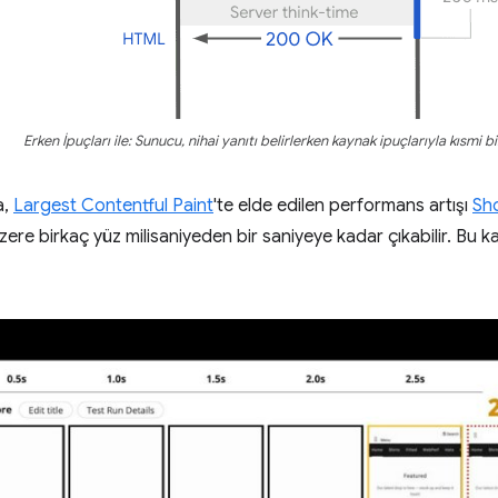
Erken İpuçları ile: Sunucu, nihai yanıtı belirlerken kaynak ipuçlarıyla kısmi bi
a,
Largest Contentful Paint
'te elde edilen performans artışı
Sh
zere birkaç yüz milisaniyeden bir saniyeye kadar çıkabilir. Bu 