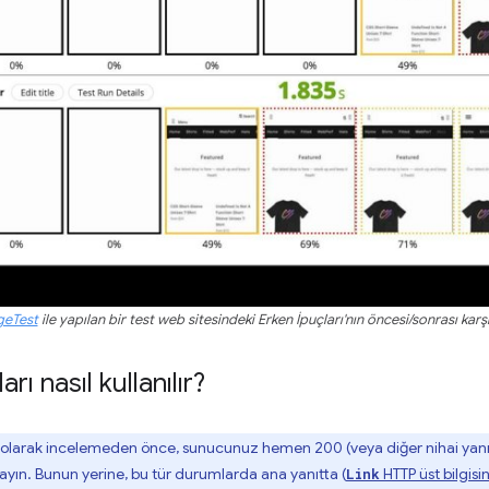
eTest
ile yapılan bir test web sitesindeki Erken İpuçları'nın öncesi/sonrası kar
rı nasıl kullanılır?
ı olarak incelemeden önce, sunucunuz hemen 200 (veya diğer nihai yanıtl
ayın. Bunun yerine, bu tür durumlarda ana yanıtta (
HTTP üst bilgisin
Link