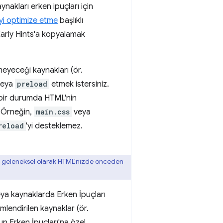
ynakları erken ipuçları için
yi optimize etme
başlıklı
arly Hints'a kopyalamak
yeceği kaynakları (ör.
eya
preload
etmek istersiniz.
bir durumda HTML'nin
. Örneğin,
main.css
veya
reload
'yi desteklemez.
r, geleneksel olarak HTML'nizde önceden
eya kaynaklarda Erken İpuçları
mlendirilen kaynaklar (ör.
un Erken İpuçları'na özel