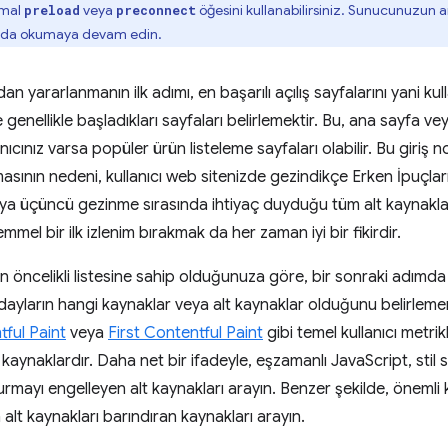
rmal
veya
öğesini kullanabilirsiniz. Sunucunuzun a
preload
preconnect
arda okumaya devam edin.
an yararlanmanın ilk adımı, en başarılı açılış sayfalarını yani kull
e genellikle başladıkları sayfaları belirlemektir. Bu, ana sayfa v
nıcınız varsa popüler ürün listeleme sayfaları olabilir. Bu giriş 
sının nedeni, kullanıcı web sitenizde gezindikçe Erken İpuçları'n
 veya üçüncü gezinme sırasında ihtiyaç duyduğu tüm alt kaynakla
mmel bir ilk izlenim bırakmak da her zaman iyi bir fikirdir.
nın öncelikli listesine sahip olduğunuza göre, bir sonraki adımd
i adayların hangi kaynaklar veya alt kaynaklar olduğunu belirlemen
ful Paint
veya
First Contentful Paint
gibi temel kullanıcı metri
 kaynaklardır. Daha net bir ifadeyle, eşzamanlı JavaScript, stil 
şturmayı engelleyen alt kaynakları arayın. Benzer şekilde, önemli 
alt kaynakları barındıran kaynakları arayın.