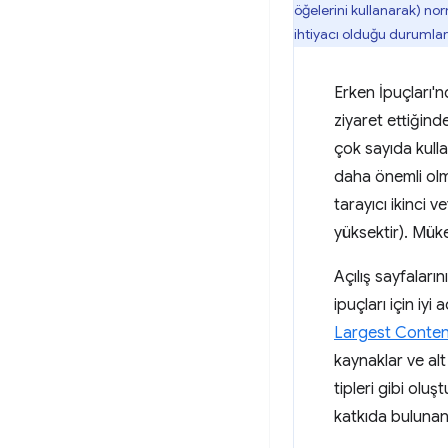
öğelerini kullanarak) no
ihtiyacı olduğu duruml
Erken İpuçları'nd
ziyaret ettiğind
çok sayıda kulla
daha önemli olma
tarayıcı ikinci
yüksektir). Müke
Açılış sayfaları
ipuçları için iy
Largest Content
kaynaklar ve alt
tipleri gibi olu
katkıda bulunan 