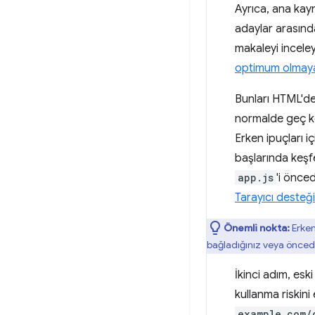
Ayrıca, ana kay
adaylar arasında
makaleyi incele
optimum olmayab
Bunları HTML'de 
normalde geç keş
Erken ipuçları i
başlarında keşf
app.js
'i önced
Tarayıcı desteği
Önemli nokta:
Erken
bağladığınız veya öncede
İkinci adım, es
kullanma riskini
example.com/