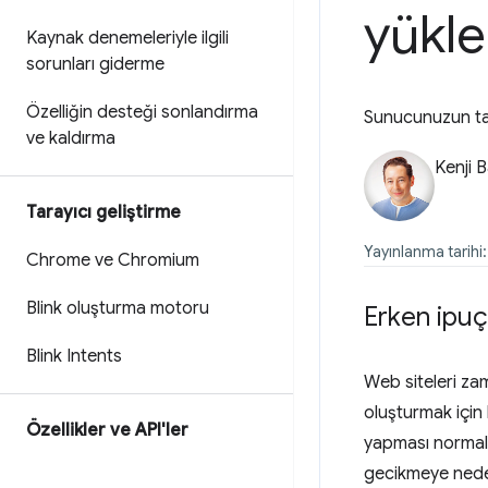
yükle
Kaynak denemeleriyle ilgili
sorunları giderme
Özelliğin desteği sonlandırma
Sunucunuzun tara
ve kaldırma
Kenji 
Tarayıcı geliştirme
Yayınlanma tarihi
Chrome ve Chromium
Blink oluşturma motoru
Erken ipuç
Blink Intents
Web siteleri za
oluşturmak için
Özellikler ve API'ler
yapması normald
gecikmeye neden 