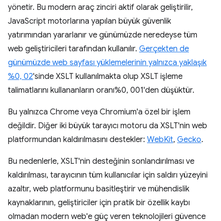
yönetir. Bu modern araç zinciri aktif olarak geliştirilir,
JavaScript motorlarına yapılan büyük güvenlik
yatırımından yararlanır ve günümüzde neredeyse tüm
web geliştiricileri tarafından kullanılır.
Gerçekten de
günümüzde web sayfası yüklemelerinin yalnızca yaklaşık
%0, 02
'sinde XSLT kullanılmakta olup XSLT işleme
talimatlarını kullananların oranı%0, 001'den düşüktür.
Bu yalnızca Chrome veya Chromium'a özel bir işlem
değildir. Diğer iki büyük tarayıcı motoru da XSLT'nin web
platformundan kaldırılmasını destekler:
WebKit
,
Gecko
.
Bu nedenlerle, XSLT'nin desteğinin sonlandırılması ve
kaldırılması, tarayıcının tüm kullanıcılar için saldırı yüzeyini
azaltır, web platformunu basitleştirir ve mühendislik
kaynaklarının, geliştiriciler için pratik bir özellik kaybı
olmadan modern web'e güç veren teknolojileri güvence