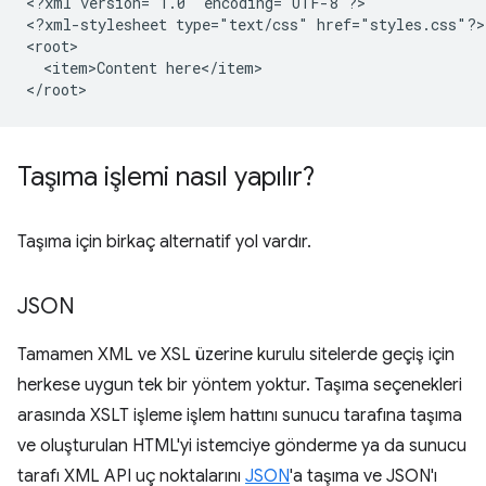
<?xml
version="1.0"
encoding="UTF-8"?>

<?xml-stylesheet
type="text/css"
href="styles.css"?>

<item>Content
here</item>

Taşıma işlemi nasıl yapılır?
Taşıma için birkaç alternatif yol vardır.
JSON
Tamamen XML ve XSL üzerine kurulu sitelerde geçiş için
herkese uygun tek bir yöntem yoktur. Taşıma seçenekleri
arasında XSLT işleme işlem hattını sunucu tarafına taşıma
ve oluşturulan HTML'yi istemciye gönderme ya da sunucu
tarafı XML API uç noktalarını
JSON
'a taşıma ve JSON'ı