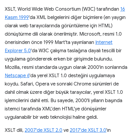
XSLT, World Wide Web Consortium (W3C) tarafından
16
Kasım 1999
'da XML belgelerini diğer biçimlere (en yaygın
olarak web tarayıcılarında görüntüleme için HTML)
dönüştürme dili olarak önerilmiştir. Microsoft, resmi 1.0
önerisinden önce 1999 Mart'ta yayınlanan
Internet
Explorer 5.0
'da W3C çalışma taslağına dayalı tescilli bir
uygulama göndererek erken bir girişimde bulundu.
Mozilla, resmi standarda uygun olarak 2000'in sonlarında
Netscape 6
'da yerel XSLT 1.0 desteğini uygulamaya
koydu. Safari, Opera ve sonraki Chrome sürümleri de
dahil olmak üzere diğer büyük tarayıcılar, yerel XSLT 1.0
işlemcilerini dahil etti. Bu sayede, 2000'li yılların başında
istemci tarafında XML'den HTML'ye dönüşümler
uygulanabilir bir web teknolojisi haline geldi.
XSLT dili,
2007'de XSLT 2.0
ve
2017'de XSLT 3.0
'ın