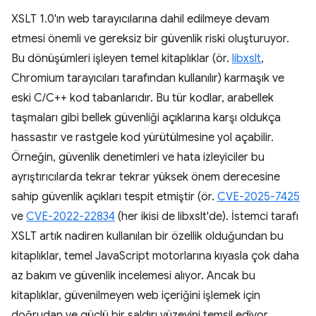
XSLT 1.0'ın web tarayıcılarına dahil edilmeye devam
etmesi önemli ve gereksiz bir güvenlik riski oluşturuyor.
Bu dönüşümleri işleyen temel kitaplıklar (ör.
libxslt
,
Chromium tarayıcıları tarafından kullanılır) karmaşık ve
eski C/C++ kod tabanlarıdır. Bu tür kodlar, arabellek
taşmaları gibi bellek güvenliği açıklarına karşı oldukça
hassastır ve rastgele kod yürütülmesine yol açabilir.
Örneğin, güvenlik denetimleri ve hata izleyiciler bu
ayrıştırıcılarda tekrar tekrar yüksek önem derecesine
sahip güvenlik açıkları tespit etmiştir (ör.
CVE-2025-7425
ve
CVE-2022-22834
(her ikisi de libxslt'de). İstemci tarafı
XSLT artık nadiren kullanılan bir özellik olduğundan bu
kitaplıklar, temel JavaScript motorlarına kıyasla çok daha
az bakım ve güvenlik incelemesi alıyor. Ancak bu
kitaplıklar, güvenilmeyen web içeriğini işlemek için
doğrudan ve güçlü bir saldırı yüzeyini temsil ediyor.