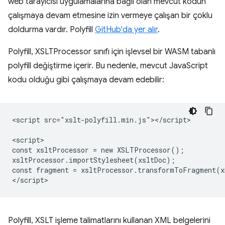
web tarayıcısı uygulamalarına bağlı olan mevcut kodun
çalışmaya devam etmesine izin vermeye çalışan bir çoklu
doldurma vardır. Polyfill
GitHub'da yer alır
.
Polyfill, XSLTProcessor sınıfı için işlevsel bir WASM tabanlı
polyfill değiştirme içerir. Bu nedenle, mevcut JavaScript
kodu olduğu gibi çalışmaya devam edebilir:
<script src="xslt-polyfill.min.js"></script>

<script>

const xsltProcessor = new XSLTProcessor();

xsltProcessor.importStylesheet(xsltDoc);

const fragment = xsltProcessor.transformToFragment(x
Polyfill, XSLT işleme talimatlarını kullanan XML belgelerini