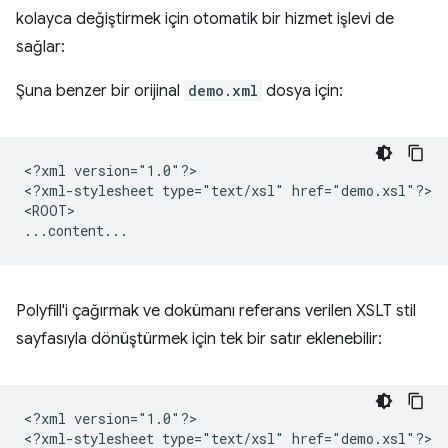
kolayca değiştirmek için otomatik bir hizmet işlevi de
sağlar:
Şuna benzer bir orijinal
demo.xml
dosya için:
<?xml
version="1.0"?>

<?xml-stylesheet
type="text/xsl"
href="demo.xsl"?>

<ROOT>

Polyfill'i çağırmak ve dokümanı referans verilen XSLT stil
sayfasıyla dönüştürmek için tek bir satır eklenebilir:
<?xml
version="1.0"?>

<?xml-stylesheet
type="text/xsl"
href="demo.xsl"?>
