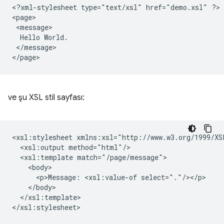
<?xml-stylesheet
type="text/xsl"
href="demo.xsl"
?>

Hello
</message>

ve şu XSL stil sayfası:
<xsl:stylesheet
<xsl:output
<xsl:template
<p>Message:
<xsl:value-of
</xsl:template>
