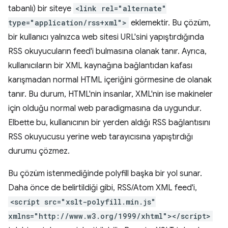
tabanlı) bir siteye
<link rel="alternate"
type="application/rss+xml">
eklemektir. Bu çözüm,
bir kullanıcı yalnızca web sitesi URL'sini yapıştırdığında
RSS okuyucuların feed'i bulmasına olanak tanır. Ayrıca,
kullanıcıların bir XML kaynağına bağlantıdan kafası
karışmadan normal HTML içeriğini görmesine de olanak
tanır. Bu durum, HTML'nin insanlar, XML'nin ise makineler
için olduğu normal web paradigmasına da uygundur.
Elbette bu, kullanıcının bir yerden aldığı RSS bağlantısını
RSS okuyucusu yerine web tarayıcısına yapıştırdığı
durumu çözmez.
Bu çözüm istenmediğinde polyfill başka bir yol sunar.
Daha önce de belirtildiği gibi, RSS/Atom XML feed'i,
<script src="xslt-polyfill.min.js"
xmlns="http://www.w3.org/1999/xhtml"></script>