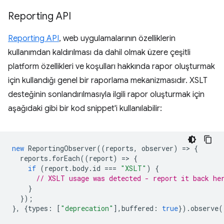
Reporting API
Reporting API
, web uygulamalarının özelliklerin
kullanımdan kaldırılması da dahil olmak üzere çeşitli
platform özellikleri ve koşulları hakkında rapor oluşturmak
için kullandığı genel bir raporlama mekanizmasıdır. XSLT
desteğinin sonlandırılmasıyla ilgili rapor oluşturmak için
aşağıdaki gibi bir kod snippet'i kullanılabilir:
new
ReportingObserver
((
reports
,
observer
)
=
>
{
reports
.
forEach
((
report
)
=
>
{
if
(
report
.
body
.
id
===
"XSLT"
)
{
// XSLT usage was detected - report it back he
}
});
},
{
types
:
[
"deprecation"
],
buffered
:
true
}).
observe
(