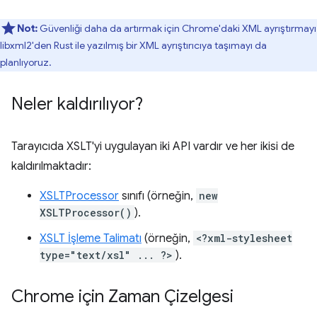
Not:
Güvenliği daha da artırmak için Chrome'daki XML ayrıştırmayı
libxml2'den Rust ile yazılmış bir XML ayrıştırıcıya taşımayı da
planlıyoruz.
Neler kaldırılıyor?
Tarayıcıda XSLT'yi uygulayan iki API vardır ve her ikisi de
kaldırılmaktadır:
XSLTProcessor
sınıfı (örneğin,
new
XSLTProcessor()
).
XSLT İşleme Talimatı
(örneğin,
<?xml-stylesheet
type="text/xsl" ... ?>
).
Chrome için Zaman Çizelgesi