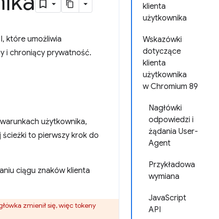
ika
klienta
użytkownika
I, które umożliwia
Wskazówki
dotyczące
 i chroniący prywatność.
klienta
użytkownika
w Chromium 89
Nagłówki
odpowiedzi i
b warunkach użytkownika,
żądania User-
 ścieżki to pierwszy krok do
Agent
Przykładowa
aniu ciągu znaków klienta
wymiana
JavaScript
główka zmienił się, więc tokeny
API