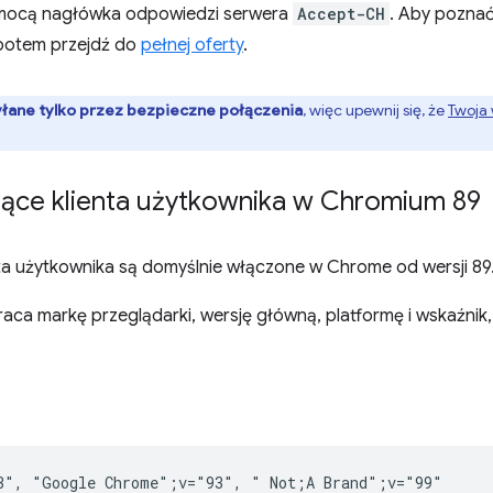
omocą nagłówka odpowiedzi serwera
Accept-CH
. Aby poznać
 potem przejdź do
pełnej oferty
.
łane tylko przez bezpieczne połączenia
, więc upewnij się, że
Twoja 
ące klienta użytkownika w Chromium 89
a użytkownika są domyślnie włączone w Chrome od wersji 89
ca markę przeglądarki, wersję główną, platformę i wskaźnik, 
3", "Google Chrome";v="93", " Not;A Brand";v="99"
