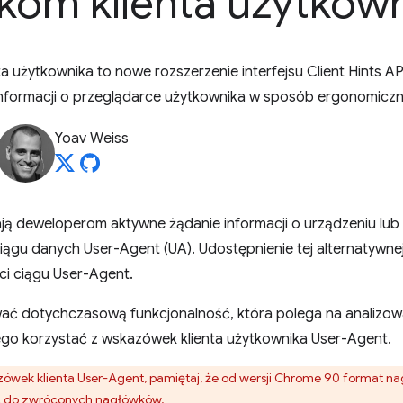
om klienta użytkown
 użytkownika to nowe rozszerzenie interfejsu Client Hints AP
nformacji o przeglądarce użytkownika w sposób ergonomiczny
Yoav Weiss
ają deweloperom aktywne żądanie informacji o urządzeniu lu
ciągu danych User-Agent (UA). Udostępnienie tej alternatywnej
i ciągu User-Agent.
ować dotychczasową funkcjonalność, która polega na analizow
ego korzystać z wskazówek klienta użytkownika User-Agent.
azówek klienta User-Agent, pamiętaj, że od wersji Chrome 90 format na
 do zwróconych nagłówków.