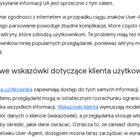
syłanie informacji UA jest sprzeczne z tym celem.
enie zgodności z internetem w przypadku ciągu znaków User-
jego parsowanie powoduje zbędne komplikacje, które często
witryny, które szkodzą użytkownikom. Te problemy mają też n
wników mniej popularnych przeglądarek, ponieważ witryny mo
i.
we wskazówki dotyczące klienta użytko
ta użytkownika
zapewniają dostęp do tych samych informacji, 
 temu przeglądarki mogą w ostatecznym rozrachunku ograni
ika wszystkich informacji.
Wskazówki klienta
wymuszają model,
iór danych o kliencie (wskazówek), a przeglądarka stosuje wł
by określić, jakie dane zwracać. Oznacza to, że zamiast domy
główku User-Agent, dostępem można teraz zarządzać w wyra