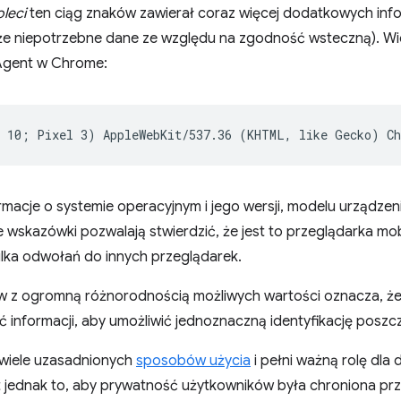
oleci
ten ciąg znaków zawierał coraz więcej dodatkowych infor
że niepotrzebne dane ze względu na zgodność wsteczną). Wi
Agent w Chrome:
macje o systemie operacyjnym i jego wersji, modelu urządzenia
e wskazówki pozwalają stwierdzić, że jest to przeglądarka m
ilka odwołań do innych przeglądarek.
w z ogromną różnorodnością możliwych wartości oznacza, ż
ść informacji, aby umożliwić jednoznaczną identyfikację posz
 wiele uzasadnionych
sposobów użycia
i pełni ważną rolę dla 
st jednak to, aby prywatność użytkowników była chroniona p