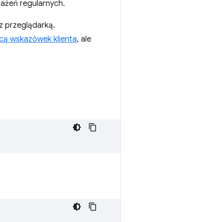
rażeń regularnych.
z przeglądarką.
ą wskazówek klienta
, ale