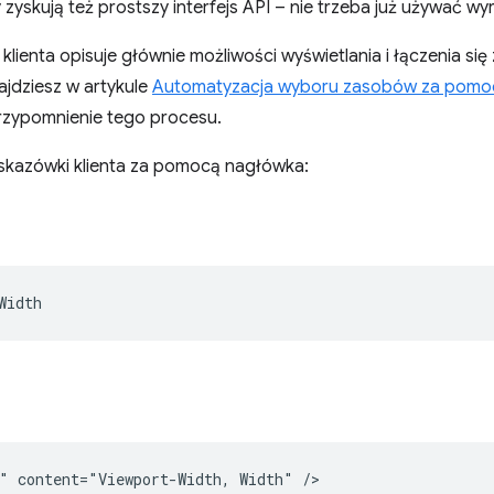
yskują też prostszy interfejs API – nie trzeba już używać wy
enta opisuje głównie możliwości wyświetlania i łączenia się 
jdziesz w artykule
Automatyzacja wyboru zasobów za pomoc
przypomnienie tego procesu.
skazówki klienta za pomocą nagłówka: