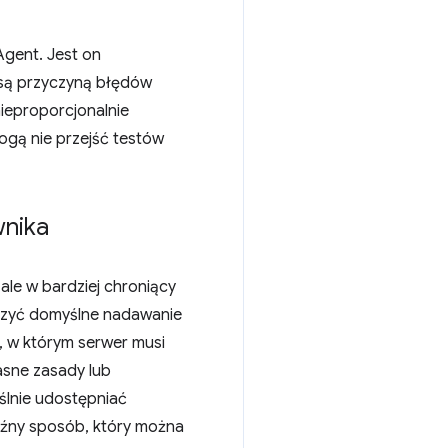
Agent. Jest on
 są przyczyną błędów
ieproporcjonalnie
gą nie przejść testów
wnika
ale w bardziej chroniący
czyć domyślne nadawanie
 w którym serwer musi
asne zasady lub
ślnie udostępniać
źny sposób, który można