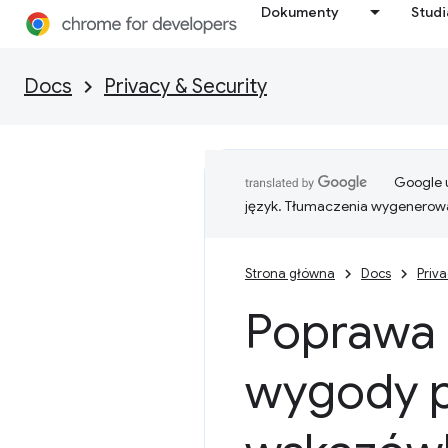
Dokumenty
Stud
Docs
Privacy & Security
Google u
język. Tłumaczenia wygenerowa
Strona główna
Docs
Priva
Poprawa 
wygody p