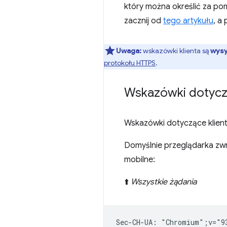
który można określić za p
zacznij od
tego artykułu
, a
Uwaga:
wskazówki klienta są
wysy
protokołu HTTPS
.
Wskazówki dotycz
Wskazówki dotyczące klient
Domyślnie przeglądarka zwra
mobilne:
⬆️
Wszystkie żądania
Sec-CH-UA: "Chromium";v="9