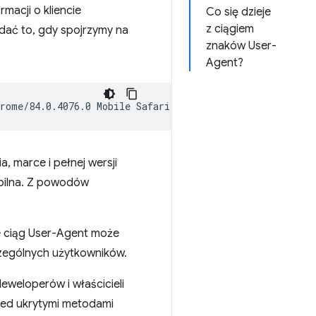
macji o kliencie
Co się dzieje
z ciągiem
dać to, gdy spojrzymy na
znaków User-
Agent?
, marce i pełnej wersji
obilna. Z powodów
e ciąg User-Agent może
czególnych użytkowników.
deweloperów i właścicieli
rzed ukrytymi metodami