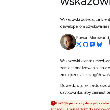
wskazówk
Wskazówki dotyczące klienta
deweloperom uzyskiwanie i
Rowan Merewood
Wskazówki klienta umożliwi
zamiast analizowania ich z 
zmniejszenia szczegółowośc
Dowiedz się, jak zaktualiz
użytkownika, aby zamiast t
Uwaga:
jeśli korzystasz już z wsk
Accept-CH muszą dokładnie pasować