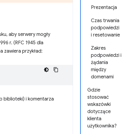
Prezentacja
Czas trwania
podpowiedzi
isku, aby serwery mogły
i resetowanie
996 r. (RFC 1945 dla
Zakres
ra zawiera przykład:
podpowiedzi i
żądania
między
domenami
Gdzie
stosować
 biblioteki) i komentarza
wskazówki
dotyczące
klienta
użytkownika?