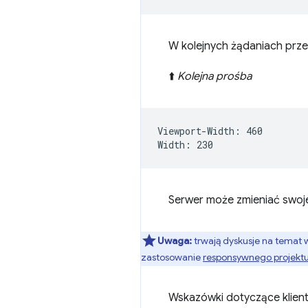
W kolejnych żądaniach prze
⬆️
Kolejna prośba
Viewport-Width: 460

Serwer może zmieniać swoje
Uwaga:
trwają dyskusje na temat 
zastosowanie
responsywnego projekt
Wskazówki dotyczące klient