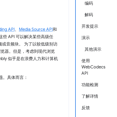
编码
解码
开发提示
ing API
、
Media Source API
和
 API 可以解决某些高级任
演示
频或音频块。 为了以较低级别访
其他演示
浏览器。但是，考虑到现代浏览
bly 似乎是在浪费人力和计算机
使用
WebCodecs
API
题。具体而言：
功能检测
了解详情
反馈