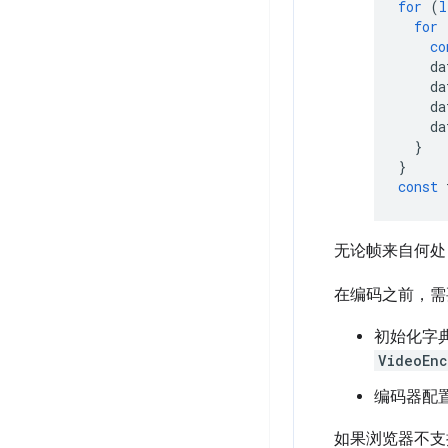
for
(
l
for
co
da
da
da
da
}
}
const
无论帧来自何
在编码之前，
初始化字
VideoEnc
编码器配
如果浏览器不支