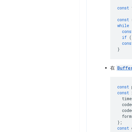
const
const
while
cons
if
(
cons
}
在
Buffe
const
const
time
code
code
form
};
const