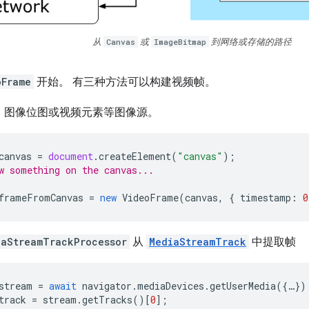
从
Canvas
或
ImageBitmap
到网络或存储的路径
oFrame
开始。 有三种方法可以构建视频帧。
、图像位图或视频元素等图像源。
canvas
=
document
.
createElement
(
"canvas"
);
w something on the canvas...
frameFromCanvas
=
new
VideoFrame
(
canvas
,
{
timestamp
:
0
iaStreamTrackProcessor
从
MediaStreamTrack
中提取帧
stream
=
await
navigator
.
mediaDevices
.
getUserMedia
({
…
})
track
=
stream
.
getTracks
()[
0
];