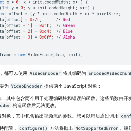
et
x
=
0
;
x
 < 
init
.
codedWidth
;
x
++
)
{
(
let
y
=
0
;
y
 < 
init
.
codedHeight
;
y
++
)
{
nst
offset
=
(
y
*
init
.
codedWidth
+
x
)
*
pixelSize
;
ta
[
offset
]
=
0x7f
;
// Red
ta
[
offset
+
1
]
=
0xff
;
// Green
ta
[
offset
+
2
]
=
0xd4
;
// Blue
ta
[
offset
+
3
]
=
0x0ff
;
// Alpha
frame
=
new
VideoFrame
(
data
,
init
);
处，都可以使用
VideoEncoder
将其编码为
EncodedVideoChun
需要为
VideoEncoder
提供两个 JavaScript 对象：
典，其中包含两个用于处理编码块和错误的函数。这些函数由开
oder
构造函数后无法更改。
置对象，其中包含输出视频流的参数。您可以稍后通过调用
con
持配置，
configure()
方法将抛出
NotSupportedError
。建