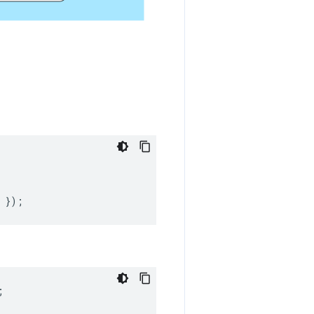
});
;