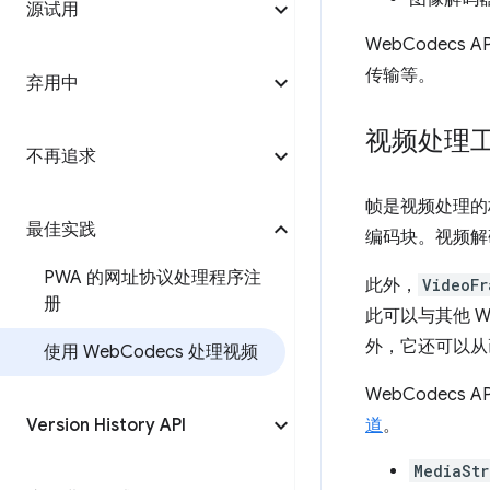
源试用
WebCodec
传输等。
弃用中
视频处理
不再追求
帧是视频处理的
最佳实践
编码块。视频解
PWA 的网址协议处理程序注
此外，
VideoFr
册
此可以与其他 W
外，它还可以从
使用 Web
Codecs 处理视频
WebCodecs 
Version History API
道
。
MediaStr