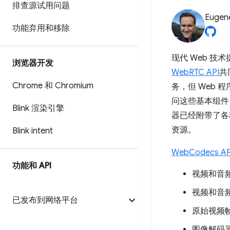
排查源试用问题
Eugen
功能弃用和移除
现代 Web 
浏览器开发
WebRTC API
共
Chrome 和 Chromium
务，但 Web
问这些基本组件，
Blink 渲染引擎
器已经附带了各
资源。
Blink intent
WebCodecs AP
功能和 API
视频和音
视频和音
已发布到网络平台
原始视频
图像解码