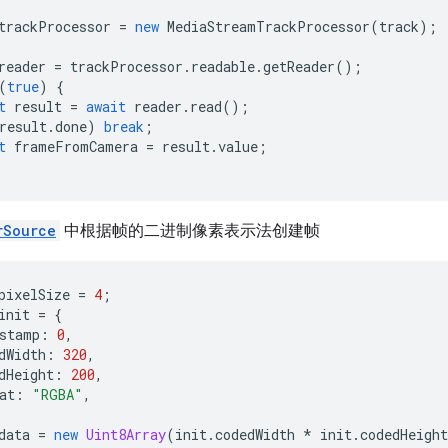
trackProcessor
=
new
MediaStreamTrackProcessor
(
track
);
reader
=
trackProcessor
.
readable
.
getReader
();
(
true
)
{
t
result
=
await
reader
.
read
();
result
.
done
)
break
;
t
frameFromCamera
=
result
.
value
;
rSource
中根据帧的二进制像素表示法创建帧
pixelSize
=
4
;
init
=
{
stamp
:
0
,
dWidth
:
320
,
dHeight
:
200
,
at
:
"RGBA"
,
data
=
new
Uint8Array
(
init
.
codedWidth
*
init
.
codedHeight