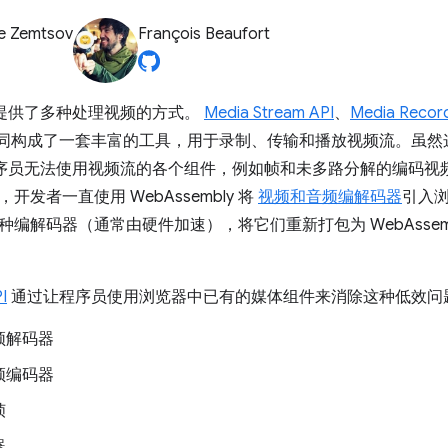
e Zemtsov
François Beaufort
技术提供了多种处理视频的方式。
Media Stream API
、
Media Record
同构成了一套丰富的工具，用于录制、传输和播放视频流。虽然这些
 程序员无法使用视频流的各个组件，例如帧和未多路分解的编码视
开发者一直使用 WebAssembly 将
视频和音频编解码器
引入
种编解码器（通常由硬件加速），将它们重新打包为 WebAssem
I
通过让程序员使用浏览器中已有的媒体组件来消除这种低效问
频解码器
频编码器
帧
器