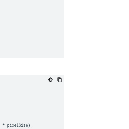
*
pixelSize
);