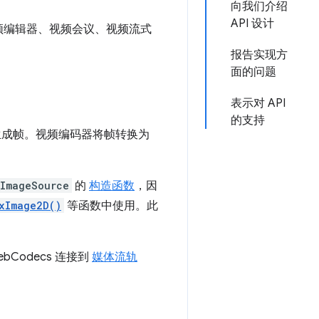
向我们介绍
API 设计
如视频编辑器、视频会议、视频流式
报告实现方
面的问题
表示对 API
的支持
么生成帧。视频编码器将帧转换为
ImageSource
的
构造函数
，因
xImage2D()
等函数中使用。此
Codecs 连接到
媒体流轨