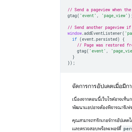
// Send a pageview when the
gtag
(
'event'
,
'page_view'
)
// Send another pageview if
window
.
addEventListener
(
'pa
if
(
event
.
persisted
)
{
// Page was restored fr
gtag
(
'event'
,
'page_vi
}
});
จัดการการอัปเดตเมื่อมีการ
เนื่องจากตอนนี้เว็บไซต์อาจเห็น
พัฒนาแอปอาจต้องพิจารณารีเฟรชข
คุณสามารถทริกเกอร์การอัปเดตได้
และตรวจสอบพร็อพเพอร์ตี้
per