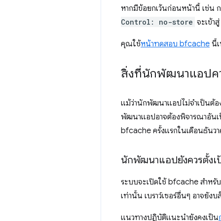
หากมีข้อยกเว้นก่อนหน้านี้ เช่น 
Control: no-store
จะเข้าส
คุณใช้
หน้าทดสอบ bfcache
นี้
สิ่งที่นักพัฒนาแอปควร
แม้ว่านักพัฒนาแอปไม่จำเป็นต้องท
พัฒนาแอปอาจต้องพิจารณาอันเป็น
bfcache ครั้งแรกในเดือนธันว
นักพัฒนาแอปยังควรตั้งเป
ระบบจะเปิดใช้ bfcache สำหรั
เท่านั้น เบราว์เซอร์อื่นๆ อาจยัง
แนวทางปฏิบัติแนะนำยังคงเป็น