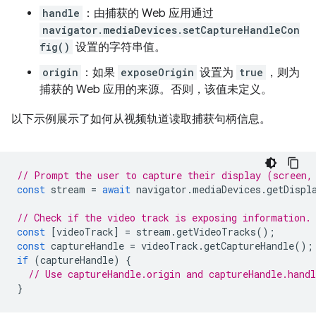
handle
：由捕获的 Web 应用通过
navigator.mediaDevices.setCaptureHandleCon
fig()
设置的字符串值。
origin
：如果
exposeOrigin
设置为
true
，则为
捕获的 Web 应用的来源。否则，该值未定义。
以下示例展示了如何从视频轨道读取捕获句柄信息。
// Prompt the user to capture their display (screen,
const
stream
=
await
navigator
.
mediaDevices
.
getDispl
// Check if the video track is exposing information.
const
[
videoTrack
]
=
stream
.
getVideoTracks
();
const
captureHandle
=
videoTrack
.
getCaptureHandle
();
if
(
captureHandle
)
{
// Use captureHandle.origin and captureHandle.handl
}