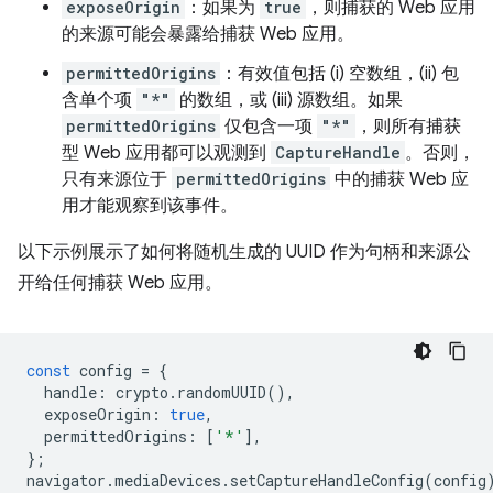
exposeOrigin
：如果为
true
，则捕获的 Web 应用
的来源可能会暴露给捕获 Web 应用。
permittedOrigins
：有效值包括 (i) 空数组，(ii) 包
含单个项
"*"
的数组，或 (iii) 源数组。如果
permittedOrigins
仅包含一项
"*"
，则所有捕获
型 Web 应用都可以观测到
CaptureHandle
。否则，
只有来源位于
permittedOrigins
中的捕获 Web 应
用才能观察到该事件。
以下示例展示了如何将随机生成的 UUID 作为句柄和来源公
开给任何捕获 Web 应用。
const
config
=
{
handle
:
crypto
.
randomUUID
(),
exposeOrigin
:
true
,
permittedOrigins
:
[
'*'
],
};
navigator
.
mediaDevices
.
setCaptureHandleConfig
(
config